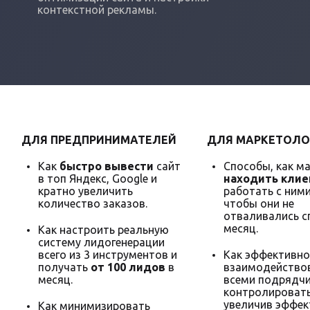
контекстной рекламы.
ДЛЯ ПРЕДПРИНИМАТЕЛЕЙ
ДЛЯ МАРКЕТОЛО
Как
быстро вывести
сайт
Способы, как м
в топ Яндекс, Google и
находить клие
кратно увеличить
работать с ними
количество заказов.
чтобы они не
отваливались с
месяц.
Как настроить реальную
систему лидогенерации
всего из 3 инструментов и
Как эффективно
получать
от 100 лидов
в
взаимодействов
месяц.
всеми подрядчи
контролировать
увеличив эффек
Как минимизировать