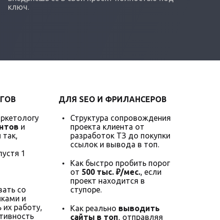
ключ.
ГОВ
ДЛЯ SEO И ФРИЛАНСЕРОВ
аркетологу
Структура сопровождения
нтов
и
проекта клиента от
 так,
разработок ТЗ до покупки
ссылок и вывода в топ.
пустя 1
Как быстро пробить порог
от
500 тыс. ₽/мес.
, если
проект находится в
ать со
ступоре.
ками и
 их работу,
Как реально
выводить
тивность
сайты в топ
, отправляя