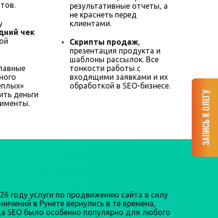
тов.
результативные отчеты, а
не краснеть перед
у
клиентами.
дний чек
ной
Скрипты продаж
,
презентация продукта и
шаблоны рассылок. Все
главные
тонкости работы с
ного
входящими заявками и их
еплых»
обработкой в SEO-бизнесе.
ЗАПИСЬ К ОЛЕГУ
ить деньги
рименты.
026 году услуги по продвижению сайта в силу
ничений в Рунете вернулись в те времена,
да SEO было особенно популярно для любого