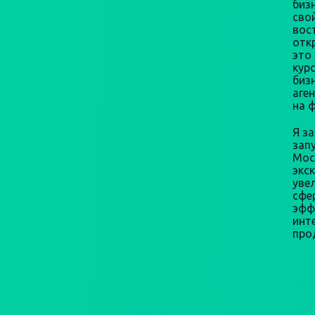
бизн
сво
вос
откр
это
кур
биз
аге
на 
Я з
зап
Мос
экс
уве
сфе
эфф
инт
про