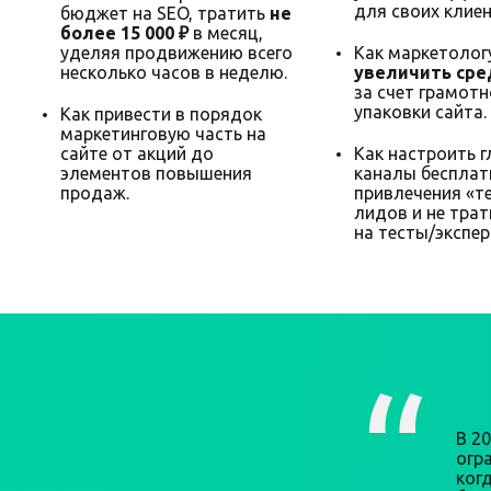
для своих клиен
бюджет на SEO, тратить
не
более 15 000 ₽
в месяц,
уделяя продвижению всего
Как маркетолог
несколько часов в неделю.
увеличить сре
за счет грамот
упаковки сайта.
Как привести в порядок
маркетинговую часть на
сайте от акций до
Как настроить 
элементов повышения
каналы бесплат
продаж.
привлечения «т
лидов и не трат
на тесты/экспе
В 2
огра
ког