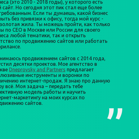
еса (это 2010 - 2018 годы), у которого есть
й сайт. Но сегодня этот пик стал еще более
требованным. Если ты думаешь, какой бизнес
ыть без привязки к офису, тогда мой курс -
 золотая жила. Ты можешь пройти, как только
сы по СЕО в Москве или России для своего
неса любой тематики, так и открыть
нтство по продвижению сайтов или работать
фрилансе.
анимаюсь продвижением сайтов с 2014 года,
устил десятки проектов. Мое агентство в
кве
Dneprovsky and Partners
предлагает
клюзивные инструменты и воронки по
личению интернет-продаж. Я знаю про данную
ру всё. Моя задача – передать тебе
ективную модель работы и научить
ернет-маркетингу на моих курсах по
движению сайтов.