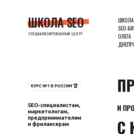
ШКОЛА SEO
ШКОЛА
SEO-БИ
СПЕЦИАЛИЗИРОВАННЫЙ ЦЕНТР
ОЛЕГА
ДНЕПР
ПР
КУРС №1 В РОССИИ 🏆
SEO-специалистам,
И ПР
маркетологам,
предпринимателям
С 
и фрилансерам