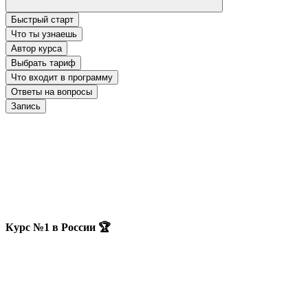
Быстрый старт
Что ты узнаешь
Автор курса
Выбрать тариф
Что входит в программу
Ответы на вопросы
Запись
Курс №1 в России 🏆