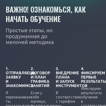
ВАЖНО! ОЗНАКОМЬСЯ, КАК
НАЧАТЬ ОБУЧЕНИЕ
Простые этапы, но
продуманная до
мелочей методика
1.
2.
3.
4.
ОТПРАВЛЯЕШЬ
ДОГОВОР
ВНЕДРЕНИЕ
ФИКСИРУЕМ
ЗАЯВКУ
И ПЛАН
ПЛАНА
ПЕРВЫЕ
И
ГРАФИКА
И ЗАПУСК
РЕЗУЛЬТАТ
ЗНАКОМИМСЯ
ЗАНЯТИЙ
ИНСТРУМЕНТОВ
Фиксируем
Я
Если у
В
результаты
перезваниваю,
тебя
соответствие
обучения
ты
юрлицо,
с тарифом
в
рассказываешь
подписываем
мы
соответству