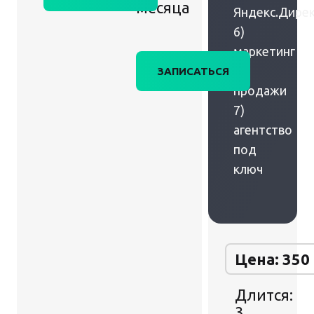
месяца
Яндекс.Дире
6)
маркетинг
+
ЗАПИСАТЬСЯ
продажи
7)
агентство
под
ключ
Цена: 350
Длится:
3