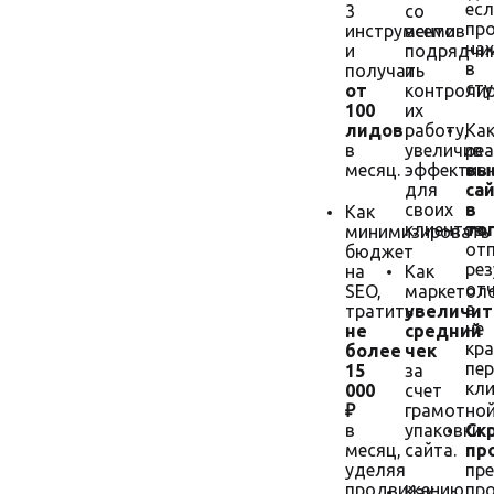
есл
3
со
пр
инструментов
всеми
на
и
подрядчи
в
получать
и
сту
от
контроли
100
их
лидов
работу,
Ка
в
увеличив
ре
месяц.
эффектив
вы
для
са
своих
в
Как
клиентов.
то
минимизировать
от
бюджет
ре
на
Как
отч
SEO,
маркетол
а
тратить
увеличит
не
не
средний
кра
более
чек
пе
15
за
кли
000
счет
₽
грамотно
в
упаковки
Ск
месяц,
сайта.
пр
уделяя
пр
продвижению
пр
Как