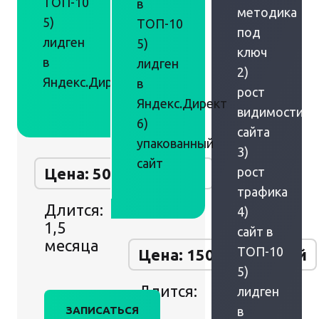
ТОП-10
в
методика
5)
ТОП-10
под
лидген
5)
ключ
в
лидген
2)
Яндекс.Директ
в
рост
Яндекс.Директ
видимости
6)
сайта
упакованный
3)
сайт
Цена: 50 000 рублей
рост
трафика
Длится:
4)
1,5
сайт в
месяца
ТОП-10
Цена: 150 000 рублей
5)
Длится:
лидген
2
ЗАПИСАТЬСЯ
в