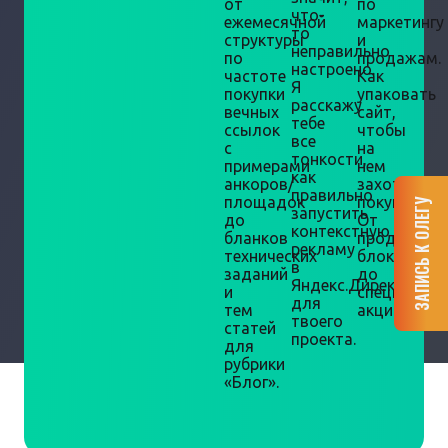
от
по
что-
ежемесячной
маркетингу
то
структуры
и
неправильно
по
продажам.
настроено.
частоте
Как
Я
покупки
упаковать
расскажу
вечных
сайт,
тебе
ссылок
чтобы
все
с
на
тонкости,
примерами
нем
как
анкоров/
захотели
правильно
площадок
покупать.
ЗАПИСЬ К ОЛЕГУ
запустить
до
От
контекстную
бланков
продающи
рекламу
технических
блоков
в
заданий
до
Яндекс.Директ
и
специальн
для
тем
акций.
твоего
статей
проекта.
для
рубрики
«Блог».