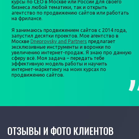
курсы по СЕО в Москве или России для своего
бизнеса любой тематики, так и открыть
агентство по продвижению сайтов или работать
на фрилансе.
Я занимаюсь продвижением сайтов с 2014 года,
запустил десятки проектов. Мое агентство в
Москве
Dneprovsky and Partners
предлагает
эксклюзивные инструменты и воронки по
увеличению интернет-продаж. Я знаю про данную
сферу всё. Моя задача – передать тебе
эффективную модель работы и научить
интернет-маркетингу на моих курсах по
продвижению сайтов.
ОТЗЫВЫ И ФОТО КЛИЕНТОВ