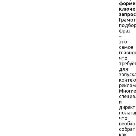
форми
ключе
запрос
Грамо
подбо
фраз
–
это
самое
главное
что
требуе
для
запуск
контек
реклам
Многие
специа
и
директ
полага
что
необх
собрат
как