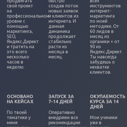
продвигать
быстро
всех
свой проект
создав поток
инструментов
на
новых заявок
интернет-
профессиональном
и клиентов из
маркетинга
уровне с
интернета. И
по моей
помощью
данная
методике. От
маркетинга,
динамика
60 лидов в
SEO,
продолжает
месяц из
Яндекс.Директ
стабильно
органики + от
и тратить на
расти из
90 из
это всего
месяца в
Яндекс.Директ.
несколько
месяц.
Ты навсегда
часов в
забудешь о
неделю.
нехватке
клиентов.
ОСНОВАНО
ЗАПУСК ЗА
ОКУПАЕМОСТЬ
НА КЕЙСАХ
7-14 ДНЕЙ
КУРСА ЗА 14
ДНЕЙ
По твоей
Оперативно
тематике у
внедряем все
Мои ученики
меня
рекомендации
уже в