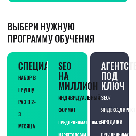
ВЫБЕРИ НУЖНУЮ
ПРОГРАММУ ОБУЧЕНИЯ
СПЕЦИАЛИСТ
SEO
АГЕНТСТ
НА
ПОД
НАБОР В
МИЛЛИОН
КЛЮЧ
ГРУППУ
ИНДИВИДУАЛЬНЫЙ
SEO/
РАЗ В 2-
ФОРМАТ
ЯНДЕКС.ДИРЕКТ
3
ПРОДАЖИ
ПРЕДПРИНИМАТЕЛЯМ/SEO/
МЕСЯЦА
ПРЕДПРИНИМАТЕЛЯ
МАРКЕТОЛОГАМ