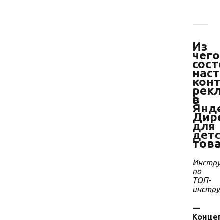
Из
чего
сост
нас
кон
рек
в
Янд
Дир
для
дет
тов
Инстру
по
ТОП-
инстр
—
Конце