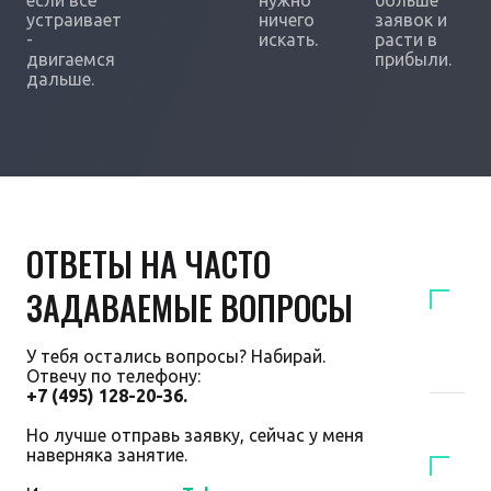
если всё
нужно
больше
устраивает
ничего
заявок и
-
искать.
расти в
двигаемся
прибыли.
дальше.
ОТВЕТЫ НА ЧАСТО
ЗАДАВАЕМЫЕ ВОПРОСЫ
У тебя остались вопросы? Набирай.
Отвечу по телефону:
+7 (495) 128-20-36.
Но лучше отправь заявку, сейчас у меня
наверняка занятие.