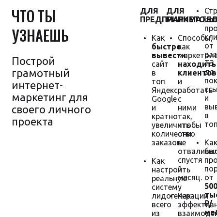
ЧТО ТЫ
ДЛЯ
ДЛЯ
Стр
ПРЕДПРИНИМАТЕ
МАРКЕТОЛО
со
пр
УЗНАЕШЬ
кл
Как
Способы,
от
быстро
как
ра
вывести
маркетол
Построй
ТЗ
сайт
находить
грамотный
до
в
клиентов
пок
топ
и
интернет-
сс
Яндекс,
работать
маркетинг для
и
Google
с
вы
своего личного
и
ними
в
кратно
так,
проекта
топ
увеличить
чтобы
количество
они
заказов.
не
Ка
отвалива
бы
спустя
пр
Как
1
по
настроить
Гарантия
месяц.
от
реальную
увеличения
50
систему
продаж
тыс
лидогенерации
Как
₽/
всего
эффектив
мес
из
взаимоде