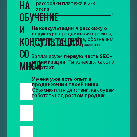
НА
рассрочки платежа в 2-3
этапа.
ОБУЧЕНИЕ
И
На консультации я расскажу о
структуре
продвижения проекта,
КОНСУЛЬТАЦИЮ
проведем аудит сайта, обозначим
цели обучения и инструменты.
СО
Запланируем
первую часть SEO-
МНОЙ
оптимизации
. Ты узнаешь, как это
работает.
У меня уже есть опыт в
продвижении твоей ниши.
Объясню план действий, как будем
работать над
ростом продаж
.