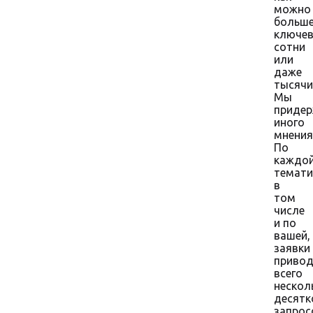
можно
больш
ключев
сотни
или
даже
тысячи
Мы
приде
иного
мнения
По
каждо
темати
в
том
числе
и по
вашей,
заявки
приво
всего
нескол
десятк
запрос