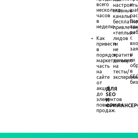
всего
и
настроить
несколько
ша
главные
часов
рас
каналы
в
Все
бесплатно
неделю.
то
привлечен
ра
«теплых»
с
Как
лидов
вх
привести
и
за
в
не
и
порядок
тратить
их
маркетинговую
деньги
об
часть
на
в
на
тесты/
SE
сайте
экспериме
биз
от
акций
ДЛЯ
до
SEO
элементов
И
повышения
ФРИЛАНСЕР
продаж.