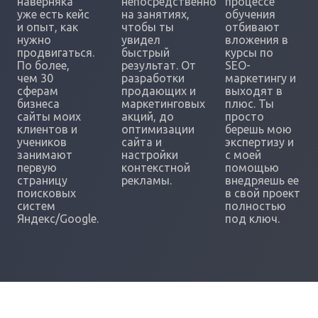
наверняка
непосредственно
процессе
уже есть кейс
на занятиях,
обучения
и опыт, как
чтобы ты
отбивают
нужно
увидел
вложения в
продвигаться.
быстрый
курсы по
По более,
результат. От
SEO-
чем 30
разработки
маркетингу и
сферам
продающих и
выходят в
бизнеса
маркетинговых
плюс. Ты
сайты моих
акций, до
просто
клиентов и
оптимизации
берешь мою
учеников
сайта и
экспертизу и
занимают
настройки
с моей
первую
контекстной
помощью
страницу
рекламы.
внедряешь ее
поисковых
в свой проект
систем
полностью
Яндекс/Google.
под ключ.