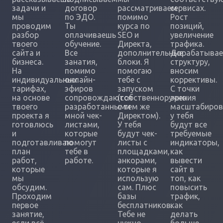
задачи и
договор
рассматриваем
сервисах.
мы
по ЭДО.
помимо
Рост
проводим
Ты
курса по
позиций,
разбор
оплачиваешь
SEO и
увеличение
твоего
обучение.
Директа,
трафика.
сайта и
Все
дополнительные
Дорабатыва
бизнеса.
занатия,
блоки. Я
структуру,
На
помимо
помогаю
вносим
индивидуальных
онлайн-
тебе с
коррективы.
тарифах,
эфиров
запуском
С точки
на основе
сопровождаются
(собственноручно
зрения
твоего
разработанными
с тем же
масштабиров
проекта я
мной чек-
Директом).
у тебя
готовлюсь
листами,
У тебя
будут все
и
которые
будут чек-
требуемые
подготавливаю
помогут
листы с
индикаторы,
план
тебе в
площадками,
как
работ,
работе.
анкорами,
вывести
которые
которые я
сайт в
мы
использую
топ, как
обсудим.
сам. Плюс
повысить
Проходим
базы
трафик,
первое
бесплатников.
как
занятие,
Тебе не
делать