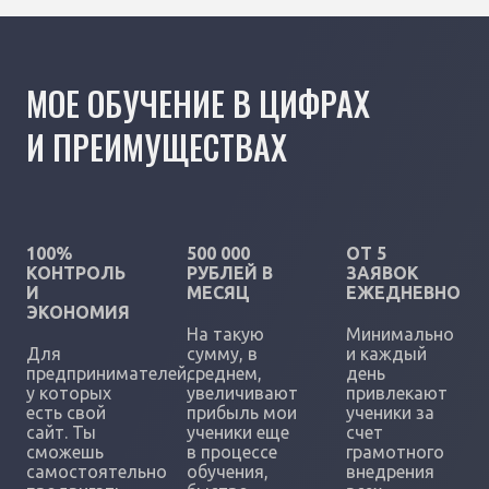
МОЕ ОБУЧЕНИЕ В ЦИФРАХ
И ПРЕИМУЩЕСТВАХ
100%
500 000
ОТ 5
КОНТРОЛЬ
РУБЛЕЙ В
ЗАЯВОК
И
МЕСЯЦ
ЕЖЕДНЕВНО
ЭКОНОМИЯ
На такую
Минимально
Для
сумму, в
и каждый
предпринимателей,
среднем,
день
у которых
увеличивают
привлекают
есть свой
прибыль мои
ученики за
сайт. Ты
ученики еще
счет
сможешь
в процессе
грамотного
самостоятельно
обучения,
внедрения