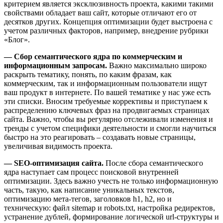
критерием является эксклюзивность проекта, какими такими
свойствами обладает ваш сайт, которые отличают его от
десятков других. Концепция оптимизации будет выстроена с
учетом различных факторов, например, внедрение рубрики
«Блог».
— Сбор семантического ядра по коммерческим и
информационным запросам.
Важно максимально широко
раскрыть тематику, понять, по каким фразам, как
коммерческим, так и информационным пользователи ищут
ваш продукт в интернете. По вашей тематике у нас уже есть
эти списки. Вносим требуемые коррективы и приступаем к
распределению ключевых фраз на продвигаемых страницах
сайта. Важно, чтобы вы регулярно отслеживали изменения и
тренды с учетом специфики деятельности и смогли научиться
быстро на это реагировать – создавать новые страницы,
увеличивая видимость проекта.
— SEO-оптимизация сайта.
После сбора семантического
ядра наступает сам процесс поисковой внутренней
оптимизации. Здесь важно учесть не только информационную
часть, такую, как написание уникальных текстов,
оптимизацию мета-тегов, заголовков h1, h2, но и
техническую: файл sitemap и robots.txt, настройка редиректов,
устранение дублей, формирование логической url-структуры и