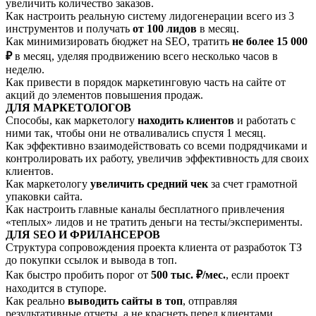
увеличить количество заказов.
Как настроить реальную систему лидогенерации всего из 3
инструментов и получать
от 100 лидов
в месяц.
Как минимизировать бюджет на SEO, тратить
не более 15 000
₽
в месяц, уделяя продвижению всего несколько часов в
неделю.
Как привести в порядок маркетинговую часть на сайте от
акций до элементов повышения продаж.
ДЛЯ МАРКЕТОЛОГОВ
Способы, как маркетологу
находить клиентов
и работать с
ними так, чтобы они не отваливались спустя 1 месяц.
Как эффективно взаимодействовать со всеми подрядчиками и
контролировать их работу, увеличив эффективность для своих
клиентов.
Как маркетологу
увеличить средний чек
за счет грамотной
упаковки сайта.
Как настроить главные каналы бесплатного привлечения
«теплых» лидов и не тратить деньги на тесты/эксперименты.
ДЛЯ SEO И ФРИЛАНСЕРОВ
Структура сопровождения проекта клиента от разработок ТЗ
до покупки ссылок и вывода в топ.
Как быстро пробить порог от
500 тыс. ₽/мес.
, если проект
находится в ступоре.
Как реально
выводить сайты в топ
, отправляя
результативные отчеты, а не краснеть перед клиентами.