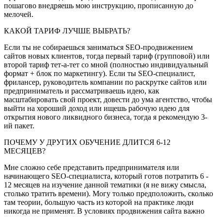
пошагово внедряешь мою инструкцию, прописанную до
мелочей.
КАКОЙ ТАРИФ ЛУЧШЕ ВЫБРАТЬ?
Если ты не собираешься заниматься SEO-продвижением
сайтов новых клиентов, тогда первый тариф (групповой) или
второй тариф тет-а-тет со мной (полностью индивидуальный
формат + блок по маркетингу). Если ты SEO-специалист,
фрилансер, руководитель компании по раскрутке сайтов или
предприниматель и рассматриваешь идею, как
масштабировать свой проект, довести до ума агентство, чтобы
выйти на хороший доход или ищешь рабочую идею для
открытия нового ликвидного бизнеса, тогда я рекомендую 3-
ий пакет.
ПОЧЕМУ У ДРУГИХ ОБУЧЕНИЕ ДЛИТСЯ 6-12
МЕСЯЦЕВ?
Мне сложно себе представить предпринимателя или
начинающего SEO-специалиста, который готов потратить 6 -
12 месяцев на изучение данной тематики (я не вижу смысла,
столько тратить времени). Могу только предположить, сколько
там теории, большую часть из которой на практике люди
никогда не применят. В условиях продвижения сайта важно