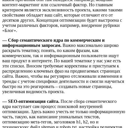
контент-маркетинг или ссылочный фактор. Но главным
критерием является эксклюзивность проекта, какими такими
свойствами обладает ваш сайт, которые отличают его от
десятков других. Концепция оптимизации будет выстроена с
учетом различных факторов, например, внедрение рубрики
«Блог».
— Сбор семантического ядра по коммерческим и
информационным запросам.
Важно максимально широко
раскрыть тематику, понять, по каким фразам, как
коммерческим, так и информационным пользователи ищут
ваш продукт в интернете. По вашей тематике у нас уже есть
эти списки. Вносим требуемые коррективы и приступаем к
распределению ключевых фраз на продвигаемых страницах
сайта. Важно, чтобы вы регулярно отслеживали изменения и
тренды с учетом специфики деятельности и смогли научиться
быстро на это реагировать – создавать новые страницы,
увеличивая видимость проекта.
— SEO-оптимизация сайта.
После сбора семантического
ядра наступает сам процесс поисковой внутренней
оптимизации. Здесь важно учесть не только информационную
часть, такую, как написание уникальных текстов,
оптимизацию мета-тегов, заголовков h1, h2, но и
техническую: файл sitemap и robots.txt, настройка редиректов,