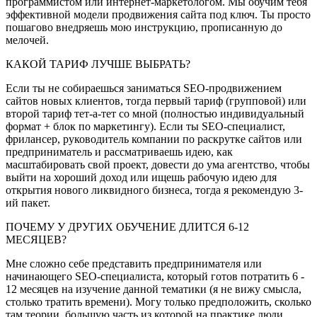
программистом или интернет-маркетологом. Мы обучим тебя
эффективной модели продвижения сайта под ключ. Ты просто
пошагово внедряешь мою инструкцию, прописанную до
мелочей.
КАКОЙ ТАРИФ ЛУЧШЕ ВЫБРАТЬ?
Если ты не собираешься заниматься SEO-продвижением
сайтов новых клиентов, тогда первый тариф (групповой) или
второй тариф тет-а-тет со мной (полностью индивидуальный
формат + блок по маркетингу). Если ты SEO-специалист,
фрилансер, руководитель компании по раскрутке сайтов или
предприниматель и рассматриваешь идею, как
масштабировать свой проект, довести до ума агентство, чтобы
выйти на хороший доход или ищешь рабочую идею для
открытия нового ликвидного бизнеса, тогда я рекомендую 3-
ий пакет.
ПОЧЕМУ У ДРУГИХ ОБУЧЕНИЕ ДЛИТСЯ 6-12
МЕСЯЦЕВ?
Мне сложно себе представить предпринимателя или
начинающего SEO-специалиста, который готов потратить 6 -
12 месяцев на изучение данной тематики (я не вижу смысла,
столько тратить времени). Могу только предположить, сколько
там теории, большую часть из которой на практике люди