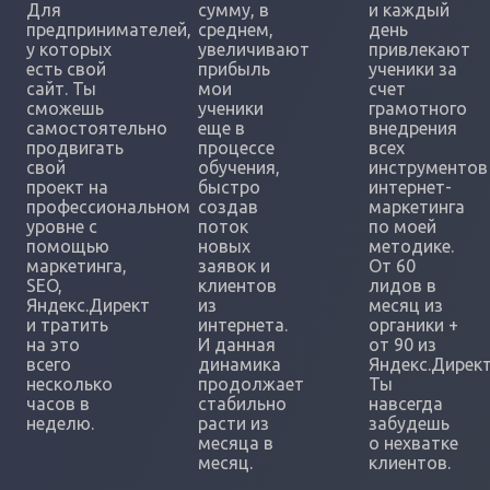
Для
сумму, в
и каждый
предпринимателей,
среднем,
день
у которых
увеличивают
привлекают
есть свой
прибыль
ученики за
сайт. Ты
мои
счет
сможешь
ученики
грамотного
самостоятельно
еще в
внедрения
продвигать
процессе
всех
свой
обучения,
инструментов
проект на
быстро
интернет-
профессиональном
создав
маркетинга
уровне с
поток
по моей
помощью
новых
методике.
маркетинга,
заявок и
От 60
SEO,
клиентов
лидов в
Яндекс.Директ
из
месяц из
и тратить
интернета.
органики +
на это
И данная
от 90 из
всего
динамика
Яндекс.Директ
несколько
продолжает
Ты
часов в
стабильно
навсегда
неделю.
расти из
забудешь
месяца в
о нехватке
месяц.
клиентов.