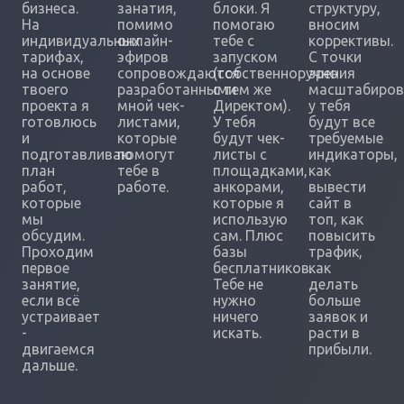
бизнеса.
занатия,
блоки. Я
структуру,
На
помимо
помогаю
вносим
индивидуальных
онлайн-
тебе с
коррективы.
тарифах,
эфиров
запуском
С точки
на основе
сопровождаются
(собственноручно
зрения
твоего
разработанными
с тем же
масштабиров
проекта я
мной чек-
Директом).
у тебя
готовлюсь
листами,
У тебя
будут все
и
которые
будут чек-
требуемые
подготавливаю
помогут
листы с
индикаторы,
план
тебе в
площадками,
как
работ,
работе.
анкорами,
вывести
которые
которые я
сайт в
мы
использую
топ, как
обсудим.
сам. Плюс
повысить
Проходим
базы
трафик,
первое
бесплатников.
как
занятие,
Тебе не
делать
если всё
нужно
больше
устраивает
ничего
заявок и
-
искать.
расти в
двигаемся
прибыли.
дальше.