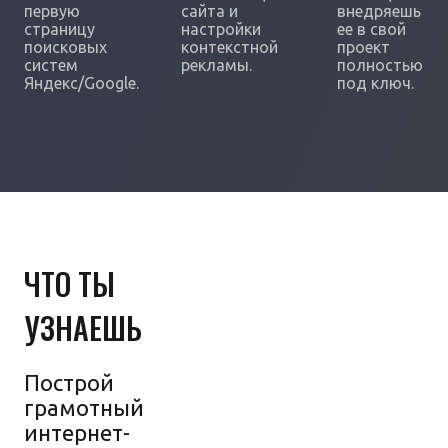
первую
сайта и
внедряешь
страницу
настройки
ее в свой
поисковых
контекстной
проект
систем
рекламы.
полностью
Яндекс/Google.
под ключ.
ЧТО ТЫ
УЗНАЕШЬ
Построй
грамотный
интернет-