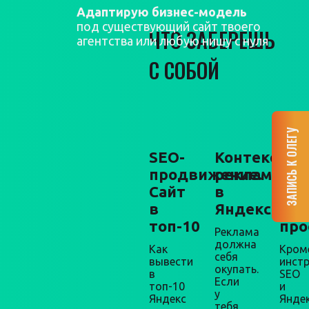
Адаптирую бизнес-модель
под существующий сайт твоего
ЧТО ЗАБЕРЕШЬ
агентства или любую нишу с нуля
С СОБОЙ
ЗАПИСЬ К ОЛЕГУ
SEO-
Контекстна
Мар
продвижение.
реклама
+
Сайт
в
про
в
Яндекс.Дир
Упа
топ-10
про
Реклама
должна
Как
Кром
себя
вывести
инст
окупать.
в
SEO
Если
топ-10
и
у
Яндекс
Яндек
тебя