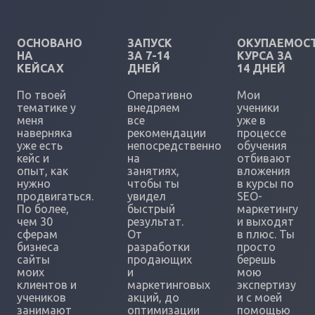
ОСНОВАНО
ЗАПУСК
ОКУПАЕМОС
НА
ЗА 7-14
КУРСА ЗА
КЕЙСАХ
ДНЕЙ
14 ДНЕЙ
По твоей
Оперативно
Мои
тематике у
внедряем
ученики
меня
все
уже в
наверняка
рекомендации
процессе
уже есть
непосредственно
обучения
кейс и
на
отбивают
опыт, как
занятиях,
вложения
нужно
чтобы ты
в курсы по
продвигаться.
увидел
SEO-
По более,
быстрый
маркетингу
чем 30
результат.
и выходят
сферам
От
в плюс. Ты
бизнеса
разработки
просто
сайты
продающих
берешь
моих
и
мою
клиентов и
маркетинговых
экспертизу
учеников
акций, до
и с моей
занимают
оптимизации
помощью