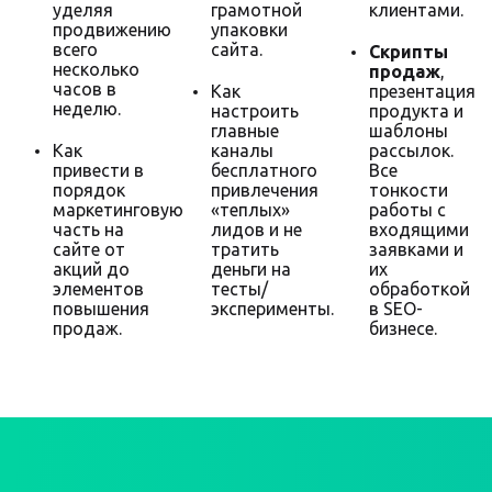
уделяя
грамотной
клиентами.
продвижению
упаковки
всего
сайта.
Скрипты
несколько
продаж
,
часов в
Как
презентация
неделю.
настроить
продукта и
главные
шаблоны
Как
каналы
рассылок.
привести в
бесплатного
Все
порядок
привлечения
тонкости
маркетинговую
«теплых»
работы с
часть на
лидов и не
входящими
сайте от
тратить
заявками и
акций до
деньги на
их
элементов
тесты/
обработкой
повышения
эксперименты.
в SEO-
продаж.
бизнесе.