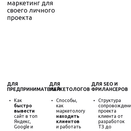
маркетинг для
своего личного
проекта
Гарантия
увеличения
продаж
ДЛЯ
ДЛЯ
ДЛЯ SEO И
ПРЕДПРИНИМАТЕЛЕЙ
МАРКЕТОЛОГОВ
ФРИЛАНСЕРОВ
Как
Способы,
Структура
быстро
как
сопровожден
вывести
маркетологу
проекта
сайт в топ
находить
клиента от
Яндекс,
клиентов
разработок
Google и
и работать
ТЗ до