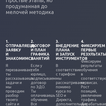
Простые этапы, но
продуманная до
мелочей методика
1.
2.
3.
4.
ОТПРАВЛЯЕШЬ
ДОГОВОР
ВНЕДРЕНИЕ
ФИКСИРУЕМ
ЗАЯВКУ
И ПЛАН
ПЛАНА
ПЕРВЫЕ
И
ГРАФИКА
И ЗАПУСК
РЕЗУЛЬТАТ
ЗНАКОМИМСЯ
ЗАНЯТИЙ
ИНСТРУМЕНТОВ
Фиксируем
Я
Если у
В
результаты
перезваниваю,
тебя
соответствие
обучения
ты
юрлицо,
с тарифом
в
рассказываешь
подписываем
мы
соответству
задачи и
договор
рассматриваем
сервисах.
мы
по ЭДО.
помимо
Рост
проводим
Ты
курса по
позиций,
разбор
оплачиваешь
SEO и
увеличение
твоего
обучение.
Директа,
трафика.
сайта и
Все
дополнительные
Дорабатыва