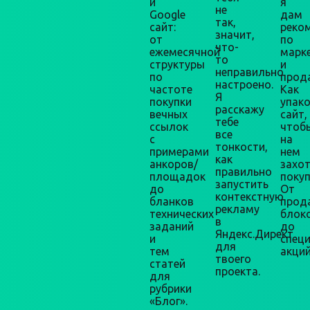
и
я
не
Google
дам
так,
сайт:
реко
значит,
от
по
что-
ежемесячной
марк
то
структуры
и
неправильно
по
прод
настроено.
частоте
Как
Я
покупки
упак
расскажу
вечных
сайт,
тебе
ссылок
чтоб
все
с
на
тонкости,
примерами
нем
как
анкоров/
захо
правильно
площадок
покуп
запустить
до
От
контекстную
бланков
прод
рекламу
технических
блок
в
заданий
до
Яндекс.Директ
и
спец
для
тем
акций
твоего
статей
проекта.
для
рубрики
«Блог».