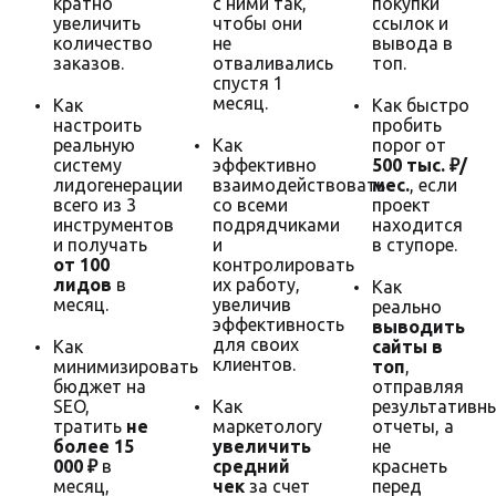
кратно
с ними так,
покупки
увеличить
чтобы они
ссылок и
количество
не
вывода в
заказов.
отваливались
топ.
спустя 1
месяц.
Как
Как быстро
настроить
пробить
реальную
Как
порог от
систему
эффективно
500 тыс. ₽/
лидогенерации
взаимодействовать
мес.
, если
всего из 3
со всеми
проект
инструментов
подрядчиками
находится
и получать
и
в ступоре.
от 100
контролировать
лидов
в
их работу,
Как
месяц.
увеличив
реально
эффективность
выводить
для своих
Как
сайты в
клиентов.
минимизировать
топ
,
бюджет на
отправляя
SEO,
Как
результативн
тратить
не
маркетологу
отчеты, а
более 15
увеличить
не
000 ₽
в
средний
краснеть
месяц,
чек
за счет
перед