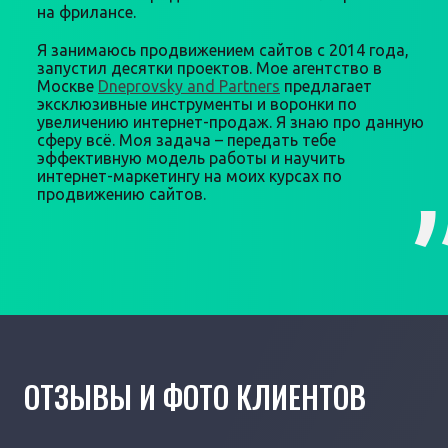
на фрилансе.
Я занимаюсь продвижением сайтов с 2014 года,
запустил десятки проектов. Мое агентство в
Москве
Dneprovsky and Partners
предлагает
эксклюзивные инструменты и воронки по
увеличению интернет-продаж. Я знаю про данную
сферу всё. Моя задача – передать тебе
эффективную модель работы и научить
интернет-маркетингу на моих курсах по
продвижению сайтов.
ОТЗЫВЫ И ФОТО КЛИЕНТОВ