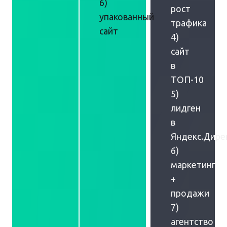
6)
рост
упакованный
трафика
сайт
4)
сайт
в
ТОП-10
5)
лидген
в
Яндекс.Дире
6)
маркетинг
+
продажи
7)
агентство