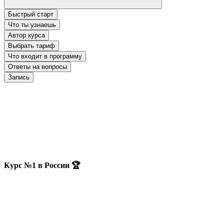
Быстрый старт
Что ты узнаешь
Автор курса
Выбрать тариф
Что входит в программу
Ответы на вопросы
Запись
Курс №1 в России 🏆