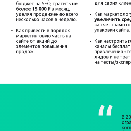
для своих клиен
бюджет на SEO, тратить
не
более 15 000 ₽
в месяц,
уделяя продвижению всего
Как маркетолог
несколько часов в неделю.
увеличить сре
за счет грамот
упаковки сайта.
Как привести в порядок
маркетинговую часть на
сайте от акций до
Как настроить 
элементов повышения
каналы бесплат
продаж.
привлечения «т
лидов и не трат
на тесты/экспе
В 2
огра
ког