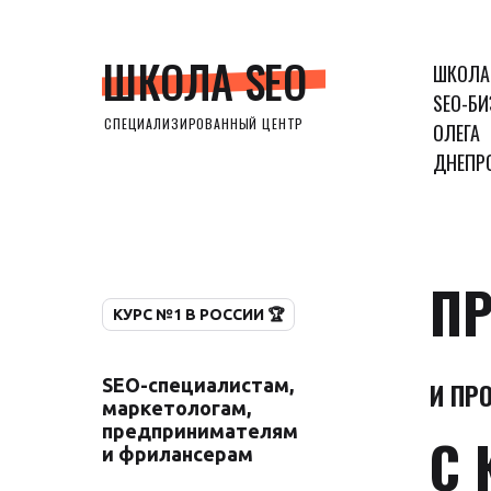
ШКОЛА SEO
ШКОЛА
SEO-БИ
СПЕЦИАЛИЗИРОВАННЫЙ ЦЕНТР
ОЛЕГА
ДНЕПР
ПР
КУРС №1 В РОССИИ 🏆
SEO-специалистам,
И ПР
маркетологам,
предпринимателям
С 
и фрилансерам