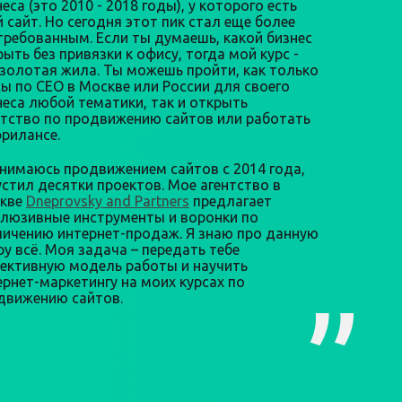
еса (это 2010 - 2018 годы), у которого есть
й сайт. Но сегодня этот пик стал еще более
требованным. Если ты думаешь, какой бизнес
ыть без привязки к офису, тогда мой курс -
 золотая жила. Ты можешь пройти, как только
сы по СЕО в Москве или России для своего
неса любой тематики, так и открыть
нтство по продвижению сайтов или работать
фрилансе.
анимаюсь продвижением сайтов с 2014 года,
устил десятки проектов. Мое агентство в
кве
Dneprovsky and Partners
предлагает
клюзивные инструменты и воронки по
личению интернет-продаж. Я знаю про данную
ру всё. Моя задача – передать тебе
ективную модель работы и научить
ернет-маркетингу на моих курсах по
движению сайтов.