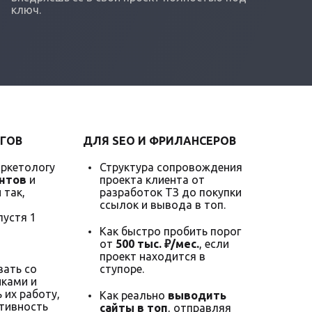
ключ.
ГОВ
ДЛЯ SEO И ФРИЛАНСЕРОВ
аркетологу
Структура сопровождения
нтов
и
проекта клиента от
 так,
разработок ТЗ до покупки
ссылок и вывода в топ.
пустя 1
Как быстро пробить порог
от
500 тыс. ₽/мес.
, если
проект находится в
ать со
ступоре.
ками и
 их работу,
Как реально
выводить
тивность
сайты в топ
, отправляя