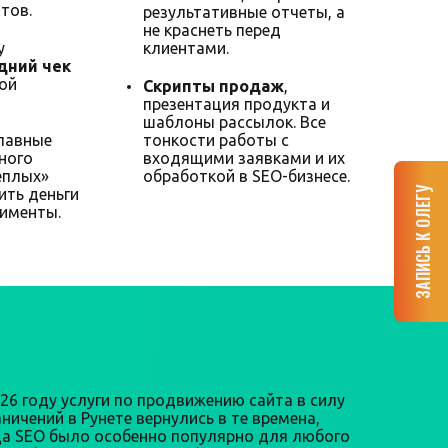
тов.
результативные отчеты, а
не краснеть перед
у
клиентами.
дний чек
ной
Скрипты продаж
,
презентация продукта и
шаблоны рассылок. Все
главные
тонкости работы с
ного
входящими заявками и их
еплых»
обработкой в SEO-бизнесе.
ЗАПИСЬ К ОЛЕГУ
ить деньги
рименты.
026 году услуги по продвижению сайта в силу
ничений в Рунете вернулись в те времена,
да SEO было особенно популярно для любого