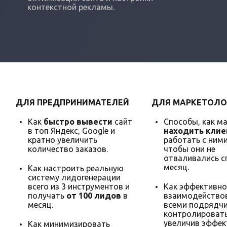
контекстной рекламы.
ДЛЯ ПРЕДПРИНИМАТЕЛЕЙ
ДЛЯ МАРКЕТОЛО
Как
быстро вывести
сайт
Способы, как м
в топ Яндекс, Google и
находить клие
кратно увеличить
работать с ними
количество заказов.
чтобы они не
отваливались с
месяц.
Как настроить реальную
систему лидогенерации
всего из 3 инструментов и
Как эффективно
получать
от 100 лидов
в
взаимодействов
месяц.
всеми подрядчи
контролировать
увеличив эффек
Как минимизировать