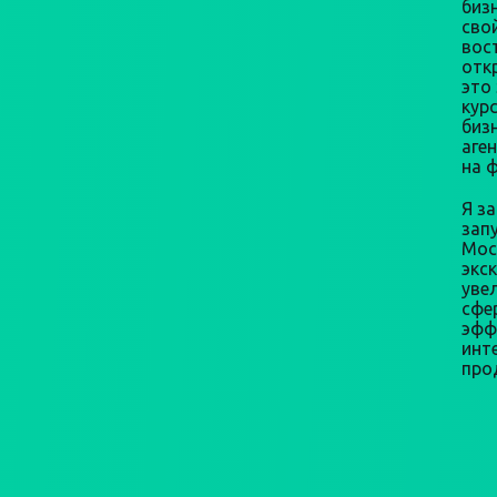
бизн
сво
вос
откр
это
кур
биз
аге
на 
Я з
зап
Мос
экс
уве
сфе
эфф
инт
про