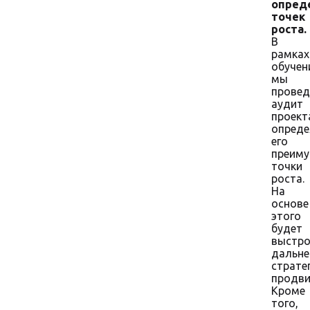
опред
точек
роста.
В
рамках
обучен
мы
прове
аудит
проект
опред
его
преиму
точки
роста.
На
основе
этого
будет
выстро
дальн
страте
продви
Кроме
того,