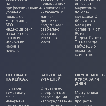
на
новых заявок
интернет-
профессиональном
и клиентов из
маркетинга
уровне с
интернета. И
по моей
помощью
данная
методике. От
маркетинга,
динамика
60 лидов в
SEO,
продолжает
месяц из
Яндекс.Директ
стабильно
органики + от
и тратить на
расти из
90 из
это всего
месяца в
Яндекс.Директ.
несколько
месяц.
Ты навсегда
часов в
забудешь о
неделю.
нехватке
клиентов.
ОСНОВАНО
ЗАПУСК ЗА
ОКУПАЕМОСТЬ
НА КЕЙСАХ
7-14 ДНЕЙ
КУРСА ЗА 14
ДНЕЙ
По твоей
Оперативно
тематике у
внедряем все
Мои ученики
меня
рекомендации
уже в
наверняка
непосредственно
процессе
уже есть кейс
на занятиях,
обучения