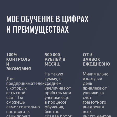
МОЕ ОБУЧЕНИЕ В ЦИФРАХ
И ПРЕИМУЩЕСТВАХ
100%
500 000
ОТ 5
КОНТРОЛЬ
РУБЛЕЙ В
ЗАЯВОК
И
МЕСЯЦ
ЕЖЕДНЕВНО
ЭКОНОМИЯ
На такую
Минимально
Для
сумму, в
и каждый
предпринимателей,
среднем,
день
у которых
увеличивают
привлекают
есть свой
прибыль мои
ученики за
сайт. Ты
ученики еще
счет
сможешь
в процессе
грамотного
самостоятельно
обучения,
внедрения
продвигать
быстро
всех
свой проект
создав поток
инструментов