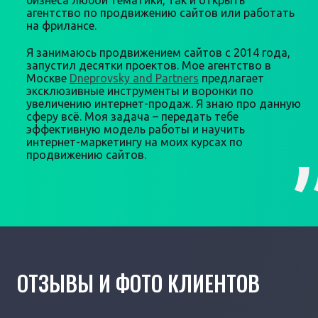
бизнеса любой тематики, так и открыть
агентство по продвижению сайтов или работать
на фрилансе.
Я занимаюсь продвижением сайтов с 2014 года,
запустил десятки проектов. Мое агентство в
Москве
Dneprovsky and Partners
предлагает
эксклюзивные инструменты и воронки по
увеличению интернет-продаж. Я знаю про данную
сферу всё. Моя задача – передать тебе
эффективную модель работы и научить
интернет-маркетингу на моих курсах по
продвижению сайтов.
ОТЗЫВЫ И ФОТО КЛИЕНТОВ