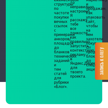
то
структуры
и
неправильно
по
продажам.
настроено.
частоте
Как
Я
покупки
упаковать
расскажу
вечных
сайт,
тебе
ссылок
чтобы
все
с
на
тонкости,
примерами
нем
как
анкоров/
захотели
правильно
площадок
покупать.
запустить
до
От
ЗАПИСЬ К ОЛЕГУ
контекстную
бланков
продающи
рекламу
технических
блоков
в
заданий
до
Яндекс.Директ
и
специальн
для
тем
акций.
твоего
статей
проекта.
для
рубрики
«Блог».