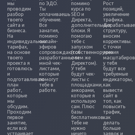
мы
по ЭДО.
помимо
Рост
проводим
Ты
курса по
позиций,
разбор
оплачиваешь
SEO и
увеличение
твоего
обучение.
Директа,
трафика.
сайта и
Все
дополнительные
Дорабатыва
бизнеса.
занатия,
блоки. Я
структуру,
На
помимо
помогаю
вносим
индивидуальных
онлайн-
тебе с
коррективы.
тарифах,
эфиров
запуском
С точки
на основе
сопровождаются
(собственноручно
зрения
твоего
разработанными
с тем же
масштабиров
проекта я
мной чек-
Директом).
у тебя
готовлюсь
листами,
У тебя
будут все
и
которые
будут чек-
требуемые
подготавливаю
помогут
листы с
индикаторы,
план
тебе в
площадками,
как
работ,
работе.
анкорами,
вывести
которые
которые я
сайт в
мы
использую
топ, как
обсудим.
сам. Плюс
повысить
Проходим
базы
трафик,
первое
бесплатников.
как
занятие,
Тебе не
делать
если всё
нужно
больше
устраивает
ничего
заявок и