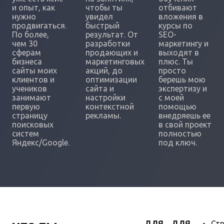
и опыт, как
чтобы ты
отбивают
нужно
увидел
вложения в
продвигаться.
быстрый
курсы по
По более,
результат. От
SEO-
чем 30
разработки
маркетингу и
сферам
продающих и
выходят в
бизнеса
маркетинговых
плюс. Ты
сайты моих
акций, до
просто
клиентов и
оптимизации
берешь мою
учеников
сайта и
экспертизу и
занимают
настройки
с моей
первую
контекстной
помощью
страницу
рекламы.
внедряешь ее
поисковых
в свой проект
систем
полностью
Яндекс/Google.
под ключ.
ДЛЯ
ДЛЯ
Стр