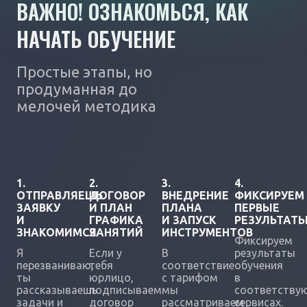
ВАЖНО! ОЗНАКОМЬСЯ, КАК
НАЧАТЬ ОБУЧЕНИЕ
Простые этапы, но
продуманная до
мелочей методика
1.
2.
3.
4.
ОТПРАВЛЯЕШЬ
ДОГОВОР
ВНЕДРЕНИЕ
ФИКСИРУЕМ
ЗАЯВКУ
И ПЛАН
ПЛАНА
ПЕРВЫЕ
И
ГРАФИКА
И ЗАПУСК
РЕЗУЛЬТАТ
ЗНАКОМИМСЯ
ЗАНЯТИЙ
ИНСТРУМЕНТОВ
Фиксируем
Я
Если у
В
результаты
перезваниваю,
тебя
соответствие
обучения
ты
юрлицо,
с тарифом
в
рассказываешь
подписываем
мы
соответству
задачи и
договор
рассматриваем
сервисах.