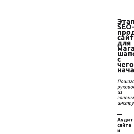
Эта
SEO
про
сайт
для
маг
шап
с
чего
нач
Пошаго
руково
из
главны
инстр
—
Аудит
сайта
и