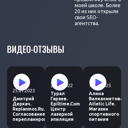
моей школе. Более
20 из них открыли
свои SEO-
агентства.
ВИДЕО-ОТЗЫВЫ
25.12.2022
19.02.2025
25.01.2023
Турал
Алина
Дмитрий
Гараев.
Валиахметова.
Деркач.
Epiltime.Com
Atletic Life.
Replanmos.Ru.
Центр
Магазин
Согласование
лазерной
спортивного
перепланировки
эпиляции
питания