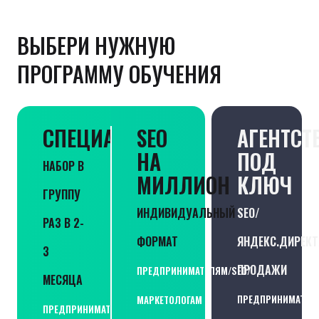
ВЫБЕРИ НУЖНУЮ
ПРОГРАММУ ОБУЧЕНИЯ
СПЕЦИАЛИСТ
SEO
АГЕНТСТ
НА
ПОД
НАБОР В
МИЛЛИОН
КЛЮЧ
ГРУППУ
ИНДИВИДУАЛЬНЫЙ
SEO/
РАЗ В 2-
ФОРМАТ
ЯНДЕКС.ДИРЕКТ
3
ПРОДАЖИ
ПРЕДПРИНИМАТЕЛЯМ/SEO/
МЕСЯЦА
ПРЕДПРИНИМАТЕЛЯ
МАРКЕТОЛОГАМ
ПРЕДПРИНИМАТЕЛЯМ/SEO/