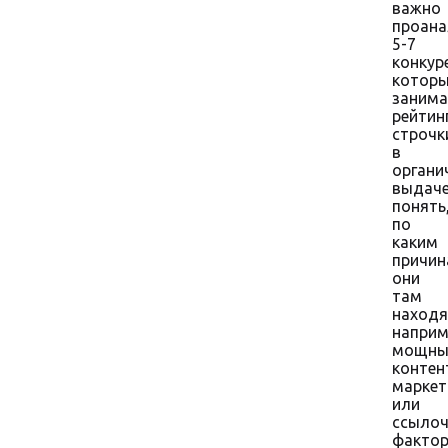
важно
проана
5-7
конкур
котор
заним
рейтин
строчк
в
органи
выдаче
понять
по
каким
причи
они
там
находя
наприм
мощны
контен
маркет
или
ссыло
фактор