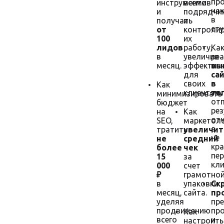
пр
инструментов
всеми
на
и
подрядчи
в
получать
и
сту
от
контроли
100
их
лидов
работу,
Ка
в
увеличив
ре
месяц.
эффектив
вы
для
са
своих
в
Как
клиентов.
то
минимизировать
от
бюджет
ре
на
Как
отч
SEO,
маркетол
а
тратить
увеличит
не
не
средний
кра
более
чек
пе
15
за
кли
000
счет
₽
грамотно
в
упаковки
Ск
месяц,
сайта.
пр
уделяя
пр
продвижению
пр
Как
всего
и
настроить