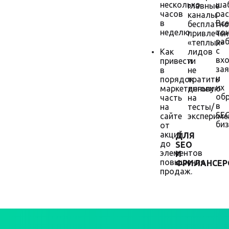
несколько
ша
главные
часов
рас
каналы
в
Все
бесплатно
неделю.
то
привлечен
ра
«теплых»
с
Как
лидов
вх
привести
и
за
в
не
и
порядок
тратить
их
маркетинговую
деньги
об
часть
на
в
на
тесты/
SE
сайте
экспериме
биз
от
акций
ДЛЯ
до
SEO
элементов
И
повышения
ФРИЛАНСЕР
продаж.