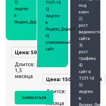
5)
ТОП-10
под
лидген
5)
ключ
в
лидген
2)
Яндекс.Директ
в
рост
Яндекс.Директ
видимости
6)
сайта
упакованный
3)
сайт
Цена: 50 000 рублей
рост
трафика
Длится:
4)
1,5
сайт в
месяца
ТОП-10
Цена: 150 000 рублей
5)
Длится:
лидген
2
ЗАПИСАТЬСЯ
в
месяца
Яндекс.Дире