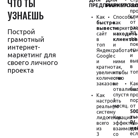
ЧТО ТЫ
ПРЕДПРИНИМАТЕ
МАРКЕТОЛО
со
пр
УЗНАЕШЬ
кл
Как
Способы,
от
быстро
как
ра
вывести
маркетол
Построй
ТЗ
сайт
находить
грамотный
до
в
клиентов
пок
топ
и
интернет-
сс
Яндекс,
работать
маркетинг для
и
Google
с
вы
своего личного
и
ними
в
кратно
так,
проекта
топ
увеличить
чтобы
количество
они
заказов.
не
Ка
отвалива
бы
спустя
пр
Как
1
по
настроить
Гарантия
месяц.
от
реальную
увеличения
50
систему
продаж
тыс
лидогенерации
Как
₽/
всего
эффектив
мес
из
взаимоде
есл
3
со