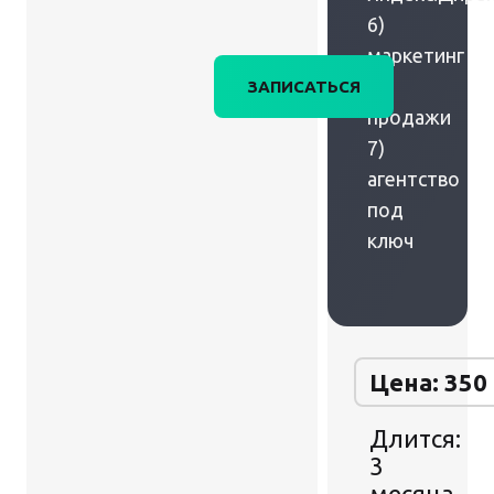
6)
маркетинг
+
ЗАПИСАТЬСЯ
продажи
7)
агентство
под
ключ
Цена: 350
Длится:
3
месяца