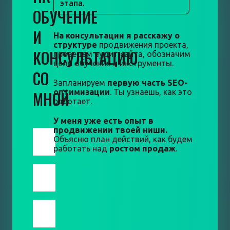
этапа.
ОБУЧЕНИЕ
И
На консультации я расскажу о
структуре
продвижения проекта,
КОНСУЛЬТАЦИЮ
проведем аудит сайта, обозначим
цели обучения и инструменты.
СО
Запланируем
первую часть SEO-
МНОЙ
оптимизации
. Ты узнаешь, как это
работает.
У меня уже есть опыт в
продвижении твоей ниши.
Объясню план действий, как будем
работать над
ростом продаж
.