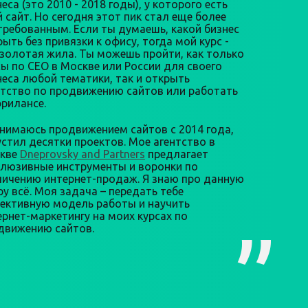
еса (это 2010 - 2018 годы), у которого есть
й сайт. Но сегодня этот пик стал еще более
требованным. Если ты думаешь, какой бизнес
ыть без привязки к офису, тогда мой курс -
 золотая жила. Ты можешь пройти, как только
сы по СЕО в Москве или России для своего
неса любой тематики, так и открыть
нтство по продвижению сайтов или работать
фрилансе.
анимаюсь продвижением сайтов с 2014 года,
устил десятки проектов. Мое агентство в
кве
Dneprovsky and Partners
предлагает
клюзивные инструменты и воронки по
личению интернет-продаж. Я знаю про данную
ру всё. Моя задача – передать тебе
ективную модель работы и научить
ернет-маркетингу на моих курсах по
движению сайтов.