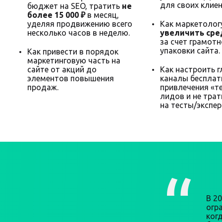
для своих клиен
бюджет на SEO, тратить
не
более 15 000 ₽
в месяц,
уделяя продвижению всего
Как маркетолог
несколько часов в неделю.
увеличить сре
за счет грамот
упаковки сайта.
Как привести в порядок
маркетинговую часть на
сайте от акций до
Как настроить 
элементов повышения
каналы бесплат
продаж.
привлечения «т
лидов и не трат
на тесты/экспе
В 2
огра
ког