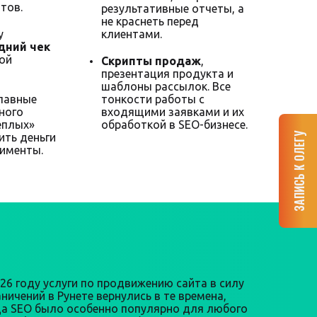
тов.
результативные отчеты, а
не краснеть перед
у
клиентами.
дний чек
ной
Скрипты продаж
,
презентация продукта и
шаблоны рассылок. Все
главные
тонкости работы с
ного
входящими заявками и их
еплых»
обработкой в SEO-бизнесе.
ЗАПИСЬ К ОЛЕГУ
ить деньги
рименты.
026 году услуги по продвижению сайта в силу
ничений в Рунете вернулись в те времена,
да SEO было особенно популярно для любого