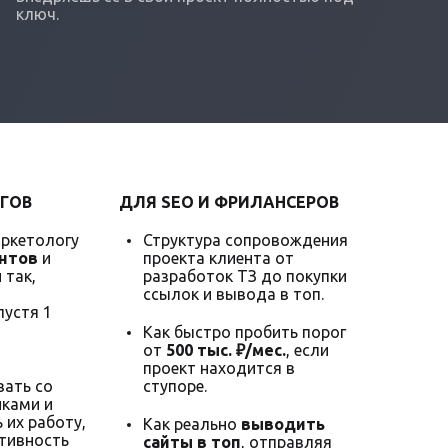
ключ.
ГОВ
ДЛЯ SEO И ФРИЛАНСЕРОВ
аркетологу
Структура сопровождения
нтов
и
проекта клиента от
 так,
разработок ТЗ до покупки
ссылок и вывода в топ.
пустя 1
Как быстро пробить порог
от
500 тыс. ₽/мес.
, если
проект находится в
ать со
ступоре.
ками и
 их работу,
Как реально
выводить
тивность
сайты в топ
, отправляя