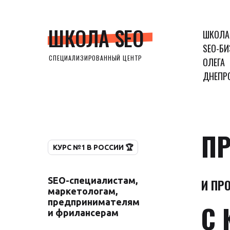
ШКОЛА SEO
ШКОЛА
SEO-БИ
СПЕЦИАЛИЗИРОВАННЫЙ ЦЕНТР
ОЛЕГА
ДНЕПР
ПР
КУРС №1 В РОССИИ 🏆
SEO-специалистам,
И ПР
маркетологам,
предпринимателям
С 
и фрилансерам