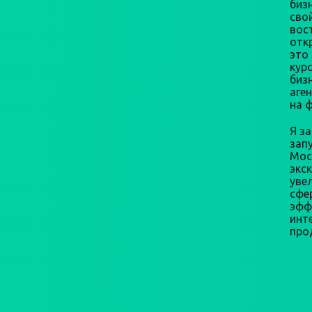
бизн
сво
вос
откр
это
кур
биз
аге
на 
Я з
зап
Мос
экс
уве
сфе
эфф
инт
про