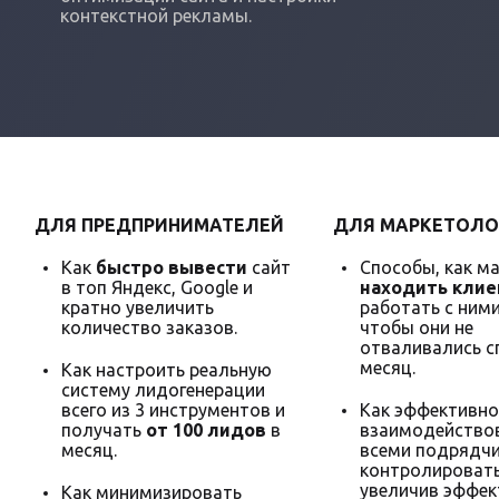
контекстной рекламы.
ДЛЯ ПРЕДПРИНИМАТЕЛЕЙ
ДЛЯ МАРКЕТОЛО
Как
быстро вывести
сайт
Способы, как м
в топ Яндекс, Google и
находить клие
кратно увеличить
работать с ними
количество заказов.
чтобы они не
отваливались с
месяц.
Как настроить реальную
систему лидогенерации
всего из 3 инструментов и
Как эффективно
получать
от 100 лидов
в
взаимодействов
месяц.
всеми подрядчи
контролировать
увеличив эффек
Как минимизировать