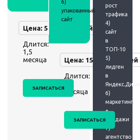
6)
рост
упакованный
трафика
сайт
4)
Цена: 50 000 рублей
сайт
в
Длится:
ТОП-10
1,5
5)
месяца
Цена: 150 000 рублей
лидген
Длится:
в
2
Яндекс.Дире
ЗАПИСАТЬСЯ
месяца
6)
маркетинг
+
продажи
ЗАПИСАТЬСЯ
7)
агентство