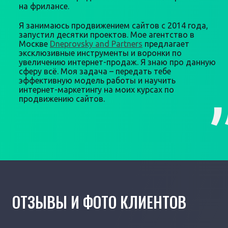
на фрилансе.
Я занимаюсь продвижением сайтов с 2014 года,
запустил десятки проектов. Мое агентство в
Москве
Dneprovsky and Partners
предлагает
эксклюзивные инструменты и воронки по
увеличению интернет-продаж. Я знаю про данную
сферу всё. Моя задача – передать тебе
эффективную модель работы и научить
интернет-маркетингу на моих курсах по
продвижению сайтов.
ОТЗЫВЫ И ФОТО КЛИЕНТОВ