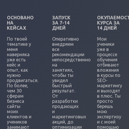
ОСНОВАНО
ЗАПУСК
ОКУПАЕМОС
НА
ЗА 7-14
КУРСА ЗА
КЕЙСАХ
ДНЕЙ
14 ДНЕЙ
По твоей
Оперативно
Мои
тематике у
внедряем
ученики
меня
все
уже в
наверняка
рекомендации
процессе
уже есть
непосредственно
обучения
кейс и
на
отбивают
опыт, как
занятиях,
вложения
нужно
чтобы ты
в курсы по
продвигаться.
увидел
SEO-
По более,
быстрый
маркетингу
чем 30
результат.
и выходят
сферам
От
в плюс. Ты
бизнеса
разработки
просто
сайты
продающих
берешь
моих
и
мою
клиентов и
маркетинговых
экспертизу
учеников
акций, до
и с моей
занимают
оптимизации
помощью