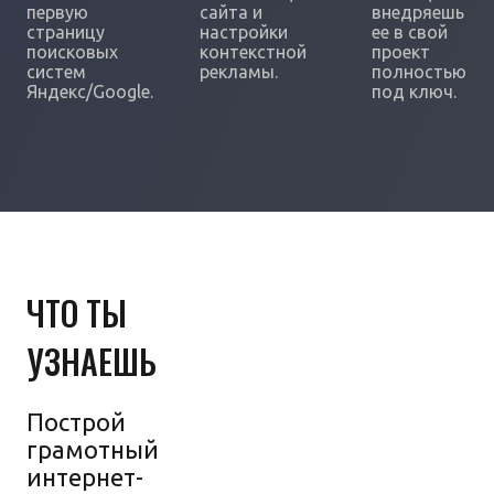
первую
сайта и
внедряешь
страницу
настройки
ее в свой
поисковых
контекстной
проект
систем
рекламы.
полностью
Яндекс/Google.
под ключ.
ЧТО ТЫ
УЗНАЕШЬ
Построй
грамотный
интернет-