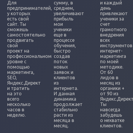
Для
сумму, в
и каждый
предпринимателей,
среднем,
день
у которых
увеличивают
привлекают
есть свой
прибыль
ученики за
сайт. Ты
мои
счет
сможешь
ученики
грамотного
самостоятельно
еще в
внедрения
продвигать
процессе
всех
свой
обучения,
инструментов
проект на
быстро
интернет-
профессиональном
создав
маркетинга
уровне с
поток
по моей
помощью
новых
методике.
маркетинга,
заявок и
От 60
SEO,
клиентов
лидов в
Яндекс.Директ
из
месяц из
и тратить
интернета.
органики +
на это
И данная
от 90 из
всего
динамика
Яндекс.Директ
несколько
продолжает
Ты
часов в
стабильно
навсегда
неделю.
расти из
забудешь
месяца в
о нехватке
месяц.
клиентов.