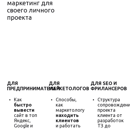
маркетинг для
своего личного
проекта
Гарантия
увеличения
продаж
ДЛЯ
ДЛЯ
ДЛЯ SEO И
ПРЕДПРИНИМАТЕЛЕЙ
МАРКЕТОЛОГОВ
ФРИЛАНСЕРОВ
Как
Способы,
Структура
быстро
как
сопровожден
вывести
маркетологу
проекта
сайт в топ
находить
клиента от
Яндекс,
клиентов
разработок
Google и
и работать
ТЗ до