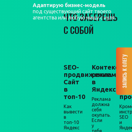
Адаптирую бизнес-модель
под существующий сайт твоего
ЧТО ЗАБЕРЕШЬ
агентства или любую нишу с нуля
С СОБОЙ
ЗАПИСЬ К ОЛЕГУ
SEO-
Контекстна
Мар
продвижение.
реклама
+
Сайт
в
про
в
Яндекс.Дир
Упа
топ-10
про
Реклама
должна
Как
Кром
себя
вывести
инст
окупать.
в
SEO
Если
топ-10
и
у
Яндекс
Яндек
тебя