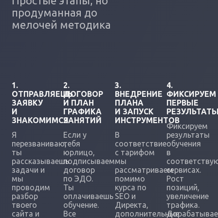
Простые этапы, но
продуманная до
мелочей методика
1.
2.
3.
4.
ОТПРАВЛЯЕШЬ
ДОГОВОР
ВНЕДРЕНИЕ
ФИКСИРУЕМ
ЗАЯВКУ
И ПЛАН
ПЛАНА
ПЕРВЫЕ
И
ГРАФИКА
И ЗАПУСК
РЕЗУЛЬТАТ
ЗНАКОМИМСЯ
ЗАНЯТИЙ
ИНСТРУМЕНТОВ
Фиксируем
Я
Если у
В
результаты
перезваниваю,
тебя
соответствие
обучения
ты
юрлицо,
с тарифом
в
рассказываешь
подписываем
мы
соответству
задачи и
договор
рассматриваем
сервисах.
мы
по ЭДО.
помимо
Рост
проводим
Ты
курса по
позиций,
разбор
оплачиваешь
SEO и
увеличение
твоего
обучение.
Директа,
трафика.
сайта и
Все
дополнительные
Дорабатыва