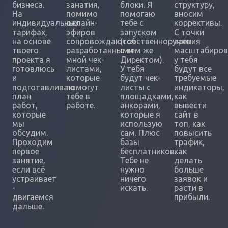
бизнеса.
занатия,
блоки. Я
структуру,
На
помимо
помогаю
вносим
индивидуальных
онлайн-
тебе с
коррективы.
тарифах,
эфиров
запуском
С точки
на основе
сопровождаются
(собственноручно
зрения
твоего
разработанными
с тем же
масштабиров
проекта я
мной чек-
Директом).
у тебя
готовлюсь
листами,
У тебя
будут все
и
которые
будут чек-
требуемые
подготавливаю
помогут
листы с
индикаторы,
план
тебе в
площадками,
как
работ,
работе.
анкорами,
вывести
которые
которые я
сайт в
мы
использую
топ, как
обсудим.
сам. Плюс
повысить
Проходим
базы
трафик,
первое
бесплатников.
как
занятие,
Тебе не
делать
если всё
нужно
больше
устраивает
ничего
заявок и
-
искать.
расти в
двигаемся
прибыли.
дальше.