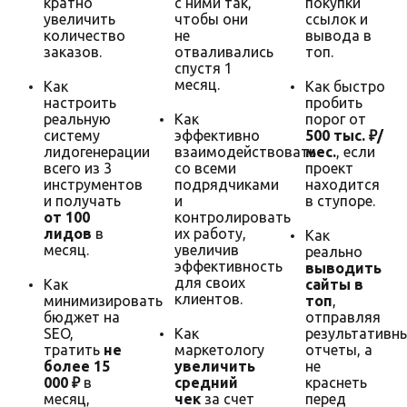
кратно
с ними так,
покупки
увеличить
чтобы они
ссылок и
количество
не
вывода в
заказов.
отваливались
топ.
спустя 1
месяц.
Как
Как быстро
настроить
пробить
реальную
Как
порог от
систему
эффективно
500 тыс. ₽/
лидогенерации
взаимодействовать
мес.
, если
всего из 3
со всеми
проект
инструментов
подрядчиками
находится
и получать
и
в ступоре.
от 100
контролировать
лидов
в
их работу,
Как
месяц.
увеличив
реально
эффективность
выводить
для своих
Как
сайты в
клиентов.
минимизировать
топ
,
бюджет на
отправляя
SEO,
Как
результативн
тратить
не
маркетологу
отчеты, а
более 15
увеличить
не
000 ₽
в
средний
краснеть
месяц,
чек
за счет
перед