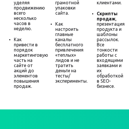
уделяя
грамотной
клиентами.
продвижению
упаковки
всего
сайта.
Скрипты
несколько
продаж
,
часов в
Как
презентация
неделю.
настроить
продукта и
главные
шаблоны
Как
каналы
рассылок.
привести в
бесплатного
Все
порядок
привлечения
тонкости
маркетинговую
«теплых»
работы с
часть на
лидов и не
входящими
сайте от
тратить
заявками и
акций до
деньги на
их
элементов
тесты/
обработкой
повышения
эксперименты.
в SEO-
продаж.
бизнесе.