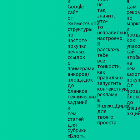
и
я
не
Google
дам
так,
сайт:
реко
значит,
от
по
что-
ежемесячной
марк
то
структуры
и
неправильно
по
прод
настроено.
частоте
Как
Я
покупки
упак
расскажу
вечных
сайт,
тебе
ссылок
чтоб
все
с
на
тонкости,
примерами
нем
как
анкоров/
захо
правильно
площадок
покуп
запустить
до
От
контекстную
бланков
прод
рекламу
технических
блок
в
заданий
до
Яндекс.Директ
и
спец
для
тем
акций
твоего
статей
проекта.
для
рубрики
«Блог».