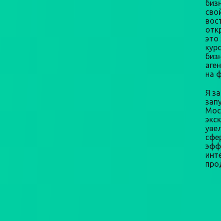
бизн
сво
вос
откр
это
кур
биз
аге
на 
Я з
зап
Мос
экс
уве
сфе
эфф
инт
про