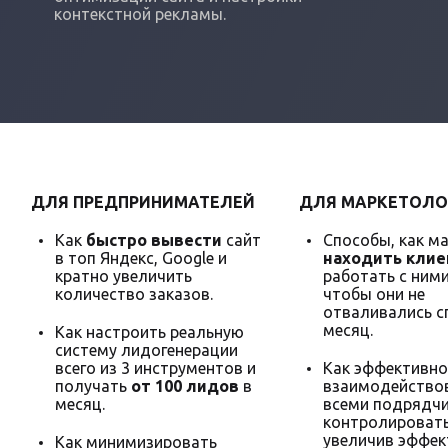
контекстной рекламы.
ДЛЯ ПРЕДПРИНИМАТЕЛЕЙ
ДЛЯ МАРКЕТОЛО
Как
быстро вывести
сайт
Способы, как м
в топ Яндекс, Google и
находить клие
кратно увеличить
работать с ними
количество заказов.
чтобы они не
отваливались с
месяц.
Как настроить реальную
систему лидогенерации
всего из 3 инструментов и
Как эффективно
получать
от 100 лидов
в
взаимодействов
месяц.
всеми подрядчи
контролировать
увеличив эффек
Как минимизировать