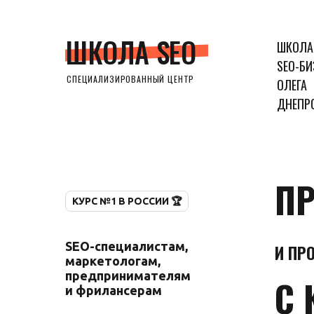
ШКОЛА SEO
ШКОЛА
SEO-БИ
СПЕЦИАЛИЗИРОВАННЫЙ ЦЕНТР
ОЛЕГА
ДНЕПР
ПР
КУРС №1 В РОССИИ 🏆
SEO-специалистам,
И ПР
маркетологам,
предпринимателям
С 
и фрилансерам