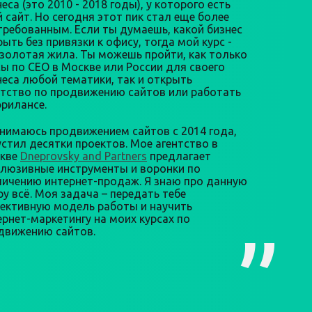
еса (это 2010 - 2018 годы), у которого есть
й сайт. Но сегодня этот пик стал еще более
требованным. Если ты думаешь, какой бизнес
ыть без привязки к офису, тогда мой курс -
 золотая жила. Ты можешь пройти, как только
сы по СЕО в Москве или России для своего
неса любой тематики, так и открыть
нтство по продвижению сайтов или работать
фрилансе.
анимаюсь продвижением сайтов с 2014 года,
устил десятки проектов. Мое агентство в
кве
Dneprovsky and Partners
предлагает
клюзивные инструменты и воронки по
личению интернет-продаж. Я знаю про данную
ру всё. Моя задача – передать тебе
ективную модель работы и научить
ернет-маркетингу на моих курсах по
движению сайтов.