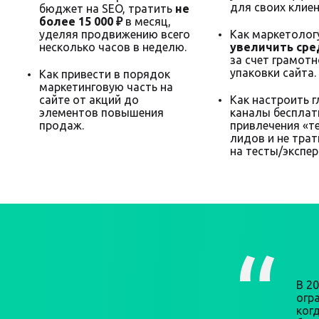
для своих клиен
бюджет на SEO, тратить
не
более 15 000 ₽
в месяц,
уделяя продвижению всего
Как маркетолог
несколько часов в неделю.
увеличить сре
за счет грамот
упаковки сайта.
Как привести в порядок
маркетинговую часть на
сайте от акций до
Как настроить 
элементов повышения
каналы бесплат
продаж.
привлечения «т
лидов и не трат
на тесты/экспе
В 2
огра
ког