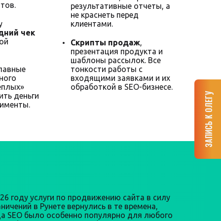
тов.
результативные отчеты, а
не краснеть перед
у
клиентами.
дний чек
ной
Скрипты продаж
,
презентация продукта и
шаблоны рассылок. Все
главные
тонкости работы с
ного
входящими заявками и их
еплых»
обработкой в SEO-бизнесе.
ЗАПИСЬ К ОЛЕГУ
ить деньги
рименты.
026 году услуги по продвижению сайта в силу
ничений в Рунете вернулись в те времена,
да SEO было особенно популярно для любого