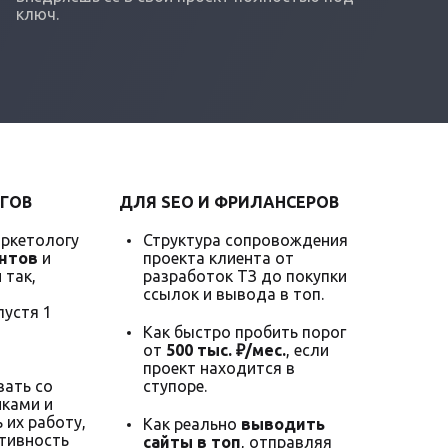
ключ.
ГОВ
ДЛЯ SEO И ФРИЛАНСЕРОВ
аркетологу
Структура сопровождения
нтов
и
проекта клиента от
 так,
разработок ТЗ до покупки
ссылок и вывода в топ.
пустя 1
Как быстро пробить порог
от
500 тыс. ₽/мес.
, если
проект находится в
ать со
ступоре.
ками и
 их работу,
Как реально
выводить
тивность
сайты в топ
, отправляя