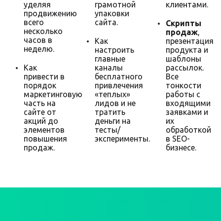
уделяя
грамотной
клиентами.
продвижению
упаковки
всего
сайта.
Скрипты
несколько
продаж
,
часов в
Как
презентация
неделю.
настроить
продукта и
главные
шаблоны
Как
каналы
рассылок.
привести в
бесплатного
Все
порядок
привлечения
тонкости
маркетинговую
«теплых»
работы с
часть на
лидов и не
входящими
сайте от
тратить
заявками и
акций до
деньги на
их
элементов
тесты/
обработкой
повышения
эксперименты.
в SEO-
продаж.
бизнесе.