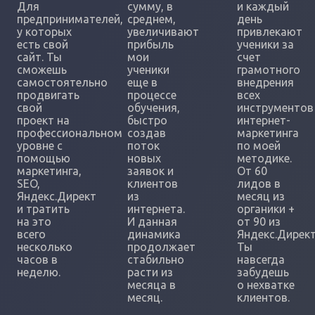
Для
сумму, в
и каждый
предпринимателей,
среднем,
день
у которых
увеличивают
привлекают
есть свой
прибыль
ученики за
сайт. Ты
мои
счет
сможешь
ученики
грамотного
самостоятельно
еще в
внедрения
продвигать
процессе
всех
свой
обучения,
инструментов
проект на
быстро
интернет-
профессиональном
создав
маркетинга
уровне с
поток
по моей
помощью
новых
методике.
маркетинга,
заявок и
От 60
SEO,
клиентов
лидов в
Яндекс.Директ
из
месяц из
и тратить
интернета.
органики +
на это
И данная
от 90 из
всего
динамика
Яндекс.Директ
несколько
продолжает
Ты
часов в
стабильно
навсегда
неделю.
расти из
забудешь
месяца в
о нехватке
месяц.
клиентов.