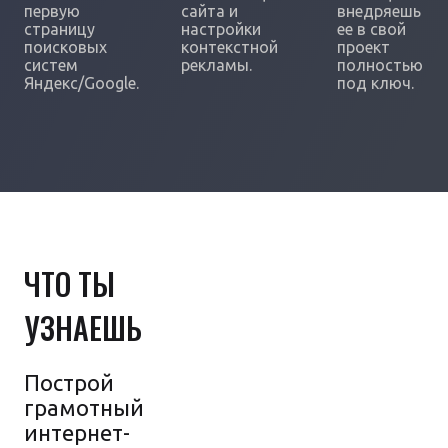
первую
сайта и
внедряешь
страницу
настройки
ее в свой
поисковых
контекстной
проект
систем
рекламы.
полностью
Яндекс/Google.
под ключ.
ЧТО ТЫ
УЗНАЕШЬ
Построй
грамотный
интернет-