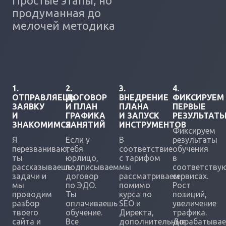
Простые этапы, но
продуманная до
мелочей методика
1.
2.
3.
4.
ОТПРАВЛЯЕШЬ
ДОГОВОР
ВНЕДРЕНИЕ
ФИКСИРУЕМ
ЗАЯВКУ
И ПЛАН
ПЛАНА
ПЕРВЫЕ
И
ГРАФИКА
И ЗАПУСК
РЕЗУЛЬТАТ
ЗНАКОМИМСЯ
ЗАНЯТИЙ
ИНСТРУМЕНТОВ
Фиксируем
Я
Если у
В
результаты
перезваниваю,
тебя
соответствие
обучения
ты
юрлицо,
с тарифом
в
рассказываешь
подписываем
мы
соответству
задачи и
договор
рассматриваем
сервисах.
мы
по ЭДО.
помимо
Рост
проводим
Ты
курса по
позиций,
разбор
оплачиваешь
SEO и
увеличение
твоего
обучение.
Директа,
трафика.
сайта и
Все
дополнительные
Дорабатыва