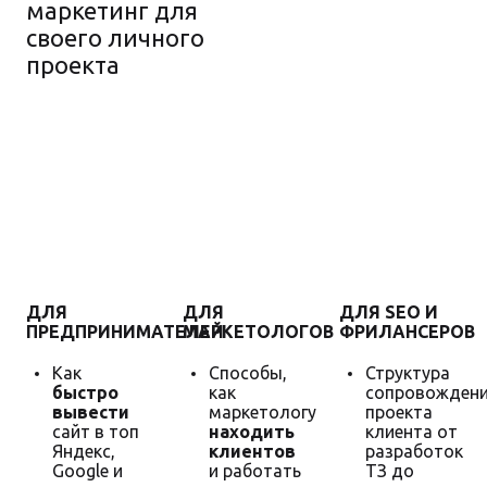
маркетинг для
своего личного
проекта
Гарантия
увеличения
продаж
ДЛЯ
ДЛЯ
ДЛЯ SEO И
ПРЕДПРИНИМАТЕЛЕЙ
МАРКЕТОЛОГОВ
ФРИЛАНСЕРОВ
Как
Способы,
Структура
быстро
как
сопровожден
вывести
маркетологу
проекта
сайт в топ
находить
клиента от
Яндекс,
клиентов
разработок
Google и
и работать
ТЗ до