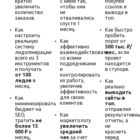
кратно
с ними так,
покупки
увеличить
чтобы они
ссылок и
количество
не
вывода в
заказов.
отваливались
топ.
спустя 1
месяц.
Как
Как быстро
настроить
пробить
реальную
Как
порог от
систему
эффективно
500 тыс. ₽/
лидогенерации
взаимодействовать
мес.
, если
всего из 3
со всеми
проект
инструментов
подрядчиками
находится
и получать
и
в ступоре.
от 100
контролировать
лидов
в
их работу,
Как
месяц.
увеличив
реально
эффективность
выводить
для своих
Как
сайты в
клиентов.
минимизировать
топ
,
бюджет на
отправляя
SEO,
Как
результативн
тратить
не
маркетологу
отчеты, а
более 15
увеличить
не
000 ₽
в
средний
краснеть
месяц,
чек
за счет
перед