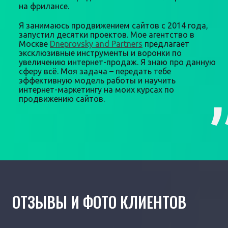
на фрилансе.
Я занимаюсь продвижением сайтов с 2014 года,
запустил десятки проектов. Мое агентство в
Москве
Dneprovsky and Partners
предлагает
эксклюзивные инструменты и воронки по
увеличению интернет-продаж. Я знаю про данную
сферу всё. Моя задача – передать тебе
эффективную модель работы и научить
интернет-маркетингу на моих курсах по
продвижению сайтов.
ОТЗЫВЫ И ФОТО КЛИЕНТОВ