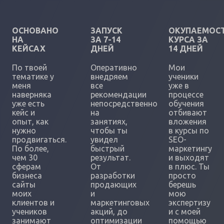
ОСНОВАНО
ЗАПУСК
ОКУПАЕМОС
НА
ЗА 7-14
КУРСА ЗА
КЕЙСАХ
ДНЕЙ
14 ДНЕЙ
По твоей
Оперативно
Мои
тематике у
внедряем
ученики
меня
все
уже в
наверняка
рекомендации
процессе
уже есть
непосредственно
обучения
кейс и
на
отбивают
опыт, как
занятиях,
вложения
нужно
чтобы ты
в курсы по
продвигаться.
увидел
SEO-
По более,
быстрый
маркетингу
чем 30
результат.
и выходят
сферам
От
в плюс. Ты
бизнеса
разработки
просто
сайты
продающих
берешь
моих
и
мою
клиентов и
маркетинговых
экспертизу
учеников
акций, до
и с моей
занимают
оптимизации
помощью