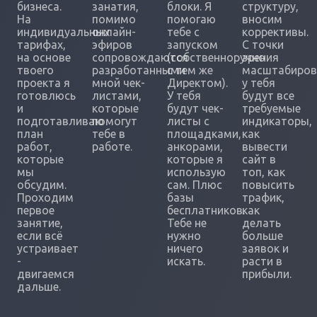
бизнеса.
занатия,
блоки. Я
структуру,
На
помимо
помогаю
вносим
индивидуальных
онлайн-
тебе с
коррективы.
тарифах,
эфиров
запуском
С точки
на основе
сопровождаются
(собственноручно
зрения
твоего
разработанными
с тем же
масштабиров
проекта я
мной чек-
Директом).
у тебя
готовлюсь
листами,
У тебя
будут все
и
которые
будут чек-
требуемые
подготавливаю
помогут
листы с
индикаторы,
план
тебе в
площадками,
как
работ,
работе.
анкорами,
вывести
которые
которые я
сайт в
мы
использую
топ, как
обсудим.
сам. Плюс
повысить
Проходим
базы
трафик,
первое
бесплатников.
как
занятие,
Тебе не
делать
если всё
нужно
больше
устраивает
ничего
заявок и
-
искать.
расти в
двигаемся
прибыли.
дальше.