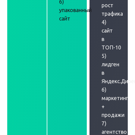
6)
рост
упакованный
трафика
сайт
4)
сайт
в
ТОП-10
5)
лидген
в
Яндекс.Дире
6)
маркетинг
+
продажи
7)
агентство