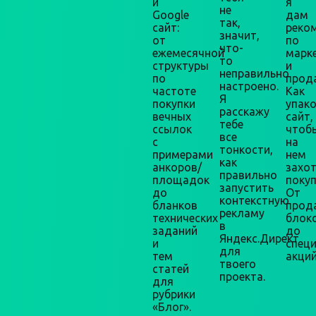
и
я
не
Google
дам
так,
сайт:
реко
значит,
от
по
что-
ежемесячной
марк
то
структуры
и
неправильно
по
прод
настроено.
частоте
Как
Я
покупки
упак
расскажу
вечных
сайт,
тебе
ссылок
чтоб
все
с
на
тонкости,
примерами
нем
как
анкоров/
захо
правильно
площадок
покуп
запустить
до
От
контекстную
бланков
прод
рекламу
технических
блок
в
заданий
до
Яндекс.Директ
и
спец
для
тем
акций
твоего
статей
проекта.
для
рубрики
«Блог».