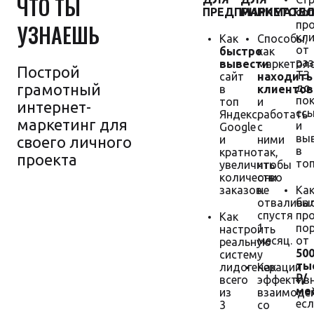
ЧТО ТЫ
ПРЕДПРИНИМАТЕ
МАРКЕТОЛО
со
пр
УЗНАЕШЬ
кл
Как
Способы,
от
быстро
как
ра
вывести
маркетол
Построй
ТЗ
сайт
находить
грамотный
до
в
клиентов
пок
топ
и
интернет-
сс
Яндекс,
работать
маркетинг для
и
Google
с
вы
своего личного
и
ними
в
кратно
так,
проекта
топ
увеличить
чтобы
количество
они
заказов.
не
Ка
отвалива
бы
спустя
пр
Как
1
по
настроить
Гарантия
месяц.
от
реальную
увеличения
50
систему
продаж
тыс
лидогенерации
Как
₽/
всего
эффектив
мес
из
взаимоде
есл
3
со