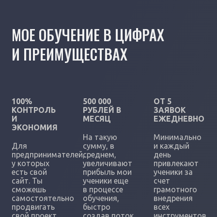
МОЕ ОБУЧЕНИЕ В ЦИФРАХ
И ПРЕИМУЩЕСТВАХ
100%
500 000
ОТ 5
КОНТРОЛЬ
РУБЛЕЙ В
ЗАЯВОК
И
МЕСЯЦ
ЕЖЕДНЕВНО
ЭКОНОМИЯ
На такую
Минимально
Для
сумму, в
и каждый
предпринимателей,
среднем,
день
у которых
увеличивают
привлекают
есть свой
прибыль мои
ученики за
сайт. Ты
ученики еще
счет
сможешь
в процессе
грамотного
самостоятельно
обучения,
внедрения
продвигать
быстро
всех
свой проект
создав поток
инструментов