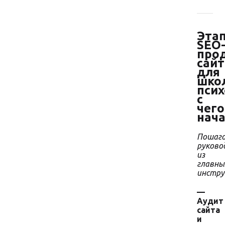
Эта
SEO
про
сайт
для
шко
псих
с
чего
нач
Пошаго
руково
из
главны
инстр
—
Аудит
сайта
и