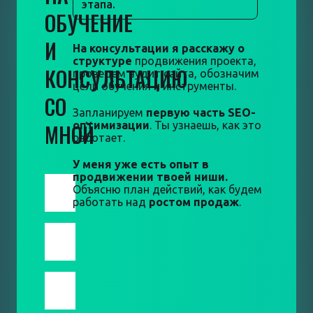
этапа.
ОБУЧЕНИЕ
И
На консультации я расскажу о
структуре
продвижения проекта,
КОНСУЛЬТАЦИЮ
проведем аудит сайта, обозначим
цели обучения и инструменты.
СО
Запланируем
первую часть SEO-
МНОЙ
оптимизации
. Ты узнаешь, как это
работает.
У меня уже есть опыт в
продвижении твоей ниши.
Объясню план действий, как будем
работать над
ростом продаж
.