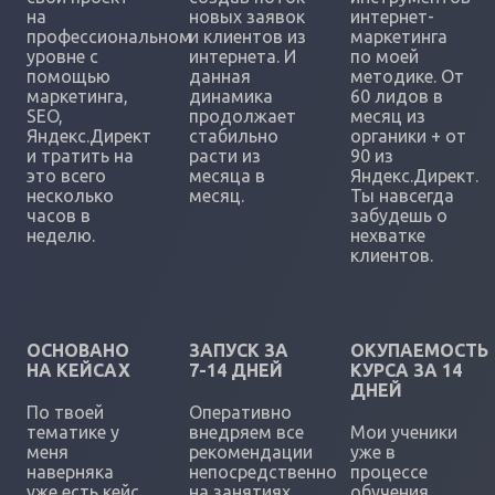
на
новых заявок
интернет-
профессиональном
и клиентов из
маркетинга
уровне с
интернета. И
по моей
помощью
данная
методике. От
маркетинга,
динамика
60 лидов в
SEO,
продолжает
месяц из
Яндекс.Директ
стабильно
органики + от
и тратить на
расти из
90 из
это всего
месяца в
Яндекс.Директ.
несколько
месяц.
Ты навсегда
часов в
забудешь о
неделю.
нехватке
клиентов.
ОСНОВАНО
ЗАПУСК ЗА
ОКУПАЕМОСТЬ
НА КЕЙСАХ
7-14 ДНЕЙ
КУРСА ЗА 14
ДНЕЙ
По твоей
Оперативно
тематике у
внедряем все
Мои ученики
меня
рекомендации
уже в
наверняка
непосредственно
процессе
уже есть кейс
на занятиях,
обучения