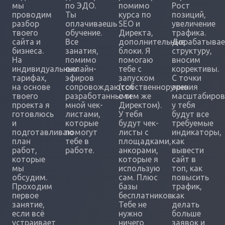
мы
по ЭДО.
помимо
Рост
проводим
Ты
курса по
позиций,
разбор
оплачиваешь
SEO и
увеличение
твоего
обучение.
Директа,
трафика.
сайта и
Все
дополнительные
Дорабатыва
бизнеса.
занатия,
блоки. Я
структуру,
На
помимо
помогаю
вносим
индивидуальных
онлайн-
тебе с
коррективы.
тарифах,
эфиров
запуском
С точки
на основе
сопровождаются
(собственноручно
зрения
твоего
разработанными
с тем же
масштабиров
проекта я
мной чек-
Директом).
у тебя
готовлюсь
листами,
У тебя
будут все
и
которые
будут чек-
требуемые
подготавливаю
помогут
листы с
индикаторы,
план
тебе в
площадками,
как
работ,
работе.
анкорами,
вывести
которые
которые я
сайт в
мы
использую
топ, как
обсудим.
сам. Плюс
повысить
Проходим
базы
трафик,
первое
бесплатников.
как
занятие,
Тебе не
делать
если всё
нужно
больше
устраивает
ничего
заявок и