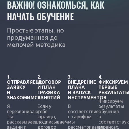
ВАЖНО! ОЗНАКОМЬСЯ, КАК
НАЧАТЬ ОБУЧЕНИЕ
Простые этапы, но
продуманная до
мелочей методика
1.
2.
3.
4.
ОТПРАВЛЯЕШЬ
ДОГОВОР
ВНЕДРЕНИЕ
ФИКСИРУЕМ
ЗАЯВКУ
И ПЛАН
ПЛАНА
ПЕРВЫЕ
И
ГРАФИКА
И ЗАПУСК
РЕЗУЛЬТАТ
ЗНАКОМИМСЯ
ЗАНЯТИЙ
ИНСТРУМЕНТОВ
Фиксируем
Я
Если у
В
результаты
перезваниваю,
тебя
соответствие
обучения
ты
юрлицо,
с тарифом
в
рассказываешь
подписываем
мы
соответству
задачи и
договор
рассматриваем
сервисах.