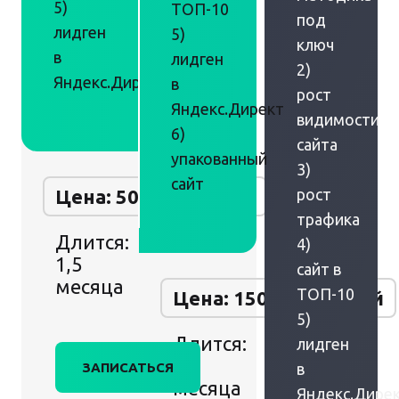
5)
ТОП-10
под
лидген
5)
ключ
в
лидген
2)
Яндекс.Директ
в
рост
Яндекс.Директ
видимости
6)
сайта
упакованный
3)
сайт
Цена: 50 000 рублей
рост
трафика
Длится:
4)
1,5
сайт в
месяца
ТОП-10
Цена: 150 000 рублей
5)
Длится:
лидген
2
ЗАПИСАТЬСЯ
в
месяца
Яндекс.Дире