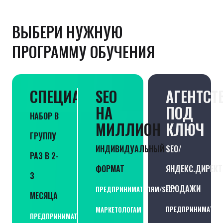
ВЫБЕРИ НУЖНУЮ
ПРОГРАММУ ОБУЧЕНИЯ
СПЕЦИАЛИСТ
SEO
АГЕНТСТ
НА
ПОД
НАБОР В
МИЛЛИОН
КЛЮЧ
ГРУППУ
ИНДИВИДУАЛЬНЫЙ
SEO/
РАЗ В 2-
ФОРМАТ
ЯНДЕКС.ДИРЕКТ
3
ПРОДАЖИ
ПРЕДПРИНИМАТЕЛЯМ/SEO/
МЕСЯЦА
ПРЕДПРИНИМАТЕЛЯ
МАРКЕТОЛОГАМ
ПРЕДПРИНИМАТЕЛЯМ/SEO/