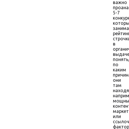
важно
проана
5-7
конкур
котор
заним
рейтин
строчк
в
органи
выдаче
понять
по
каким
причи
они
там
находя
наприм
мощны
контен
маркет
или
ссыло
фактор