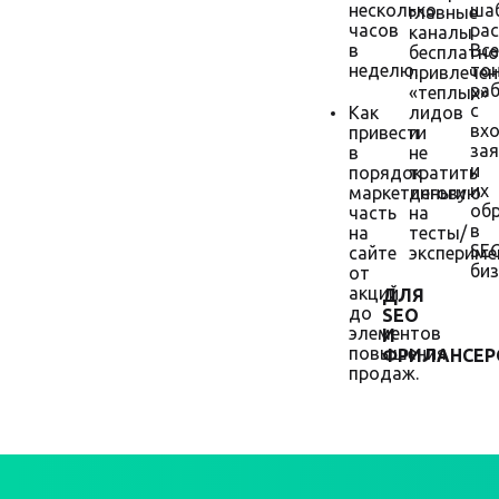
несколько
ша
главные
часов
рас
каналы
в
Все
бесплатно
неделю.
то
привлечен
ра
«теплых»
с
Как
лидов
вх
привести
и
за
в
не
и
порядок
тратить
их
маркетинговую
деньги
об
часть
на
в
на
тесты/
SE
сайте
экспериме
биз
от
акций
ДЛЯ
до
SEO
элементов
И
повышения
ФРИЛАНСЕР
продаж.