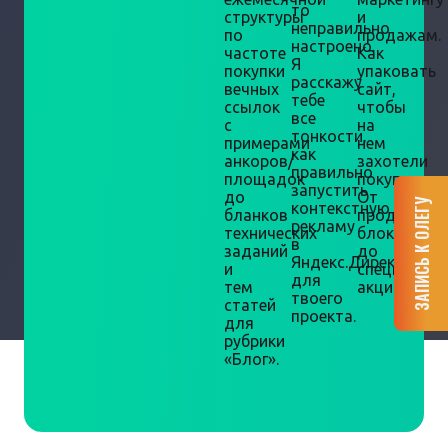
то
структуры
и
неправильно
по
продажам.
настроено.
частоте
Как
Я
покупки
упаковать
расскажу
вечных
сайт,
тебе
ссылок
чтобы
все
с
на
тонкости,
примерами
нем
как
анкоров/
захотели
правильно
площадок
покупать.
запустить
до
От
ЗАПИСЬ К ОЛЕГУ
контекстную
бланков
продающи
рекламу
технических
блоков
в
заданий
до
Яндекс.Директ
и
специальн
для
тем
акций.
твоего
статей
проекта.
для
рубрики
«Блог».