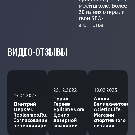
моей школе. Более
20 из них открыли
свои SEO-
агентства.
ВИДЕО-ОТЗЫВЫ
25.12.2022
19.02.2025
25.01.2023
Турал
Алина
Дмитрий
Гараев.
Валиахметова.
Деркач.
Epiltime.Com
Atletic Life.
Replanmos.Ru.
Центр
Магазин
Согласование
лазерной
спортивного
перепланировки
эпиляции
питания