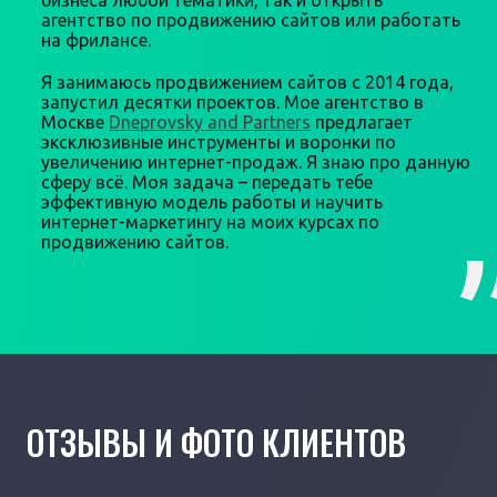
бизнеса любой тематики, так и открыть
агентство по продвижению сайтов или работать
на фрилансе.
Я занимаюсь продвижением сайтов с 2014 года,
запустил десятки проектов. Мое агентство в
Москве
Dneprovsky and Partners
предлагает
эксклюзивные инструменты и воронки по
увеличению интернет-продаж. Я знаю про данную
сферу всё. Моя задача – передать тебе
эффективную модель работы и научить
интернет-маркетингу на моих курсах по
продвижению сайтов.
ОТЗЫВЫ И ФОТО КЛИЕНТОВ