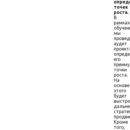
опред
точек
роста.
В
рамках
обучен
мы
прове
аудит
проект
опред
его
преиму
точки
роста.
На
основе
этого
будет
выстро
дальн
страте
продви
Кроме
того,