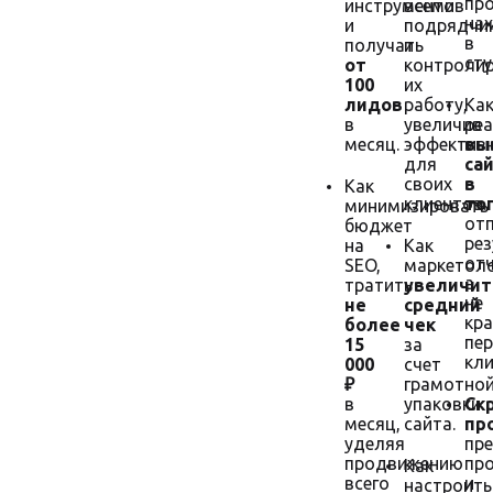
пр
инструментов
всеми
на
и
подрядчи
в
получать
и
сту
от
контроли
100
их
лидов
работу,
Ка
в
увеличив
ре
месяц.
эффектив
вы
для
са
своих
в
Как
клиентов.
то
минимизировать
от
бюджет
ре
на
Как
отч
SEO,
маркетол
а
тратить
увеличит
не
не
средний
кра
более
чек
пе
15
за
кли
000
счет
₽
грамотно
в
упаковки
Ск
месяц,
сайта.
пр
уделяя
пр
продвижению
пр
Как
всего
и
настроить