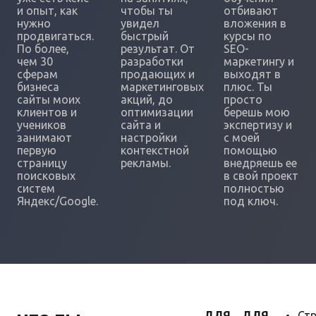
и опыт, как
чтобы ты
отбивают
нужно
увидел
вложения в
продвигаться.
быстрый
курсы по
По более,
результат. От
SEO-
чем 30
разработки
маркетингу и
сферам
продающих и
выходят в
бизнеса
маркетинговых
плюс. Ты
сайты моих
акций, до
просто
клиентов и
оптимизации
берешь мою
учеников
сайта и
экспертизу и
занимают
настройки
с моей
первую
контекстной
помощью
страницу
рекламы.
внедряешь ее
поисковых
в свой проект
систем
полностью
Яндекс/Google.
под ключ.
ДЛЯ
ДЛЯ
Стр