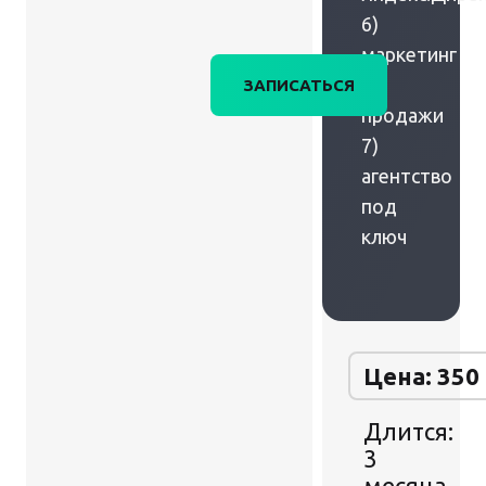
6)
маркетинг
+
ЗАПИСАТЬСЯ
продажи
7)
агентство
под
ключ
Цена: 350
Длится:
3
месяца