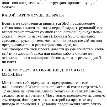
пошагово внедряешь мою инструкцию, прописанную до
мелочей.
КАКОЙ ТАРИФ ЛУЧШЕ ВЫБРАТЬ?
Если ты не собираешься заниматься SEO-продвижением
сайтов новых клиентов, тогда первый тариф (групповой) или
второй тариф тет-а-тет со мной (полностью индивидуальный
формат + блок по маркетингу). Если ты SEO-специалист,
фрилансер, руководитель компании по раскрутке сайтов или
предприниматель и рассматриваешь идею, как
масштабировать свой проект, довести до ума агентство, чтобы
выйти на хороший доход или ищешь рабочую идею для
открытия нового ликвидного бизнеса, тогда я рекомендую 3-
ий пакет.
ПОЧЕМУ У ДРУГИХ ОБУЧЕНИЕ ДЛИТСЯ 6-12
МЕСЯЦЕВ?
Мне сложно себе представить предпринимателя или
начинающего SEO-специалиста, который готов потратить 6 -
12 месяцев на изучение данной тематики (я не вижу смысла,
столько тратить времени). Могу только предположить, сколько
там теории, большую часть из которой на практике люди
никогда не применят. В условиях продвижения сайта важно