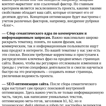
контент-маркетинг или ссылочный фактор. Но главным
критерием является эксклюзивность проекта, какими такими
свойствами обладает ваш сайт, которые отличают его от
десятков других. Концепция оптимизации будет выстроена с
учетом различных факторов, например, внедрение рубрики
«Блог».
— Сбор семантического ядра по коммерческим и
информационным запросам.
Важно максимально широко
раскрыть тематику, понять, по каким фразам, как
коммерческим, так и информационным пользователи ищут
ваш продукт в интернете. По вашей тематике у нас уже есть
эти списки. Вносим требуемые коррективы и приступаем к
распределению ключевых фраз на продвигаемых страницах
сайта. Важно, чтобы вы регулярно отслеживали изменения и
тренды с учетом специфики деятельности и смогли научиться
быстро на это реагировать – создавать новые страницы,
увеличивая видимость проекта.
— SEO-оптимизация сайта.
После сбора семантического
ядра наступает сам процесс поисковой внутренней
оптимизации. Здесь важно учесть не только информационную
часть, такую, как написание уникальных текстов,
оптимизацию мета-тегов, заголовков h1, h2, но и
техническую: файл sitemap и robots.txt, настройка редиректов,