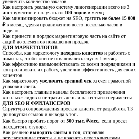
увеличить количество заказов.
Как настроить реальную систему лидогенерации всего из 3
инструментов и получать
от 100 лидов
в месяц.
Как минимизировать бюджет на SEO, тратить
не более 15 000
₽
в месяц, уделяя продвижению всего несколько часов в
неделю.
Как привести в порядок маркетинговую часть на сайте от
акций до элементов повышения продаж.
ДЛЯ МАРКЕТОЛОГОВ
Способы, как маркетологу
находить клиентов
и работать с
ними так, чтобы они не отваливались спустя 1 месяц.
Как эффективно взаимодействовать со всеми подрядчиками и
контролировать их работу, увеличив эффективность для своих
клиентов.
Как маркетологу
увеличить средний чек
за счет грамотной
упаковки сайта.
Как настроить главные каналы бесплатного привлечения
«теплых» лидов и не тратить деньги на тесты/эксперименты.
ДЛЯ SEO И ФРИЛАНСЕРОВ
Структура сопровождения проекта клиента от разработок ТЗ
до покупки ссылок и вывода в топ.
Как быстро пробить порог от
500 тыс. ₽/мес.
, если проект
находится в ступоре.
Как реально
выводить сайты в топ
, отправляя
результативные отчеты, а не краснеть перед клиентами.