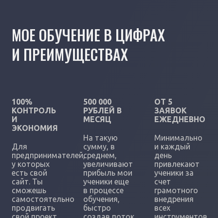
МОЕ ОБУЧЕНИЕ В ЦИФРАХ
И ПРЕИМУЩЕСТВАХ
100%
500 000
ОТ 5
КОНТРОЛЬ
РУБЛЕЙ В
ЗАЯВОК
И
МЕСЯЦ
ЕЖЕДНЕВНО
ЭКОНОМИЯ
На такую
Минимально
Для
сумму, в
и каждый
предпринимателей,
среднем,
день
у которых
увеличивают
привлекают
есть свой
прибыль мои
ученики за
сайт. Ты
ученики еще
счет
сможешь
в процессе
грамотного
самостоятельно
обучения,
внедрения
продвигать
быстро
всех
свой проект
создав поток
инструментов