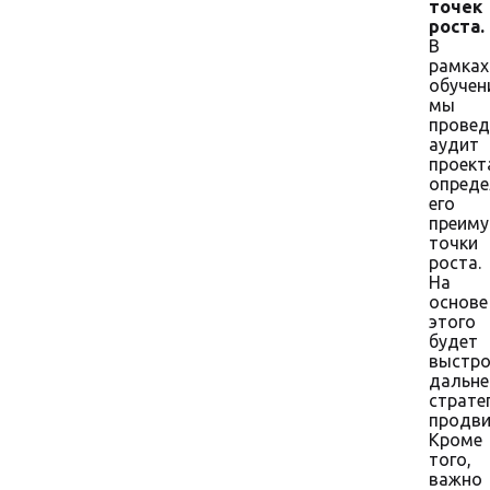
точек
роста.
В
рамках
обучен
мы
прове
аудит
проект
опред
его
преиму
точки
роста.
На
основе
этого
будет
выстро
дальн
страте
продви
Кроме
того,
важно