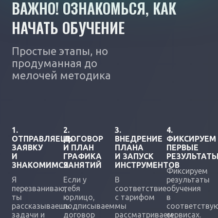
ВАЖНО! ОЗНАКОМЬСЯ, КАК
НАЧАТЬ ОБУЧЕНИЕ
Простые этапы, но
продуманная до
мелочей методика
1.
2.
3.
4.
ОТПРАВЛЯЕШЬ
ДОГОВОР
ВНЕДРЕНИЕ
ФИКСИРУЕМ
ЗАЯВКУ
И ПЛАН
ПЛАНА
ПЕРВЫЕ
И
ГРАФИКА
И ЗАПУСК
РЕЗУЛЬТАТ
ЗНАКОМИМСЯ
ЗАНЯТИЙ
ИНСТРУМЕНТОВ
Фиксируем
Я
Если у
В
результаты
перезваниваю,
тебя
соответствие
обучения
ты
юрлицо,
с тарифом
в
рассказываешь
подписываем
мы
соответству
задачи и
договор
рассматриваем
сервисах.