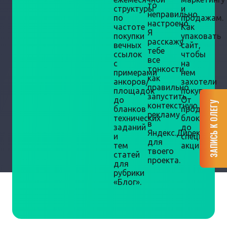
то
структуры
и
неправильно
по
продажам.
настроено.
частоте
Как
Я
покупки
упаковать
расскажу
вечных
сайт,
тебе
ссылок
чтобы
все
с
на
тонкости,
примерами
нем
как
анкоров/
захотели
правильно
площадок
покупать.
запустить
до
От
ЗАПИСЬ К ОЛЕГУ
контекстную
бланков
продающи
рекламу
технических
блоков
в
заданий
до
Яндекс.Директ
и
специальн
для
тем
акций.
твоего
статей
проекта.
для
рубрики
«Блог».