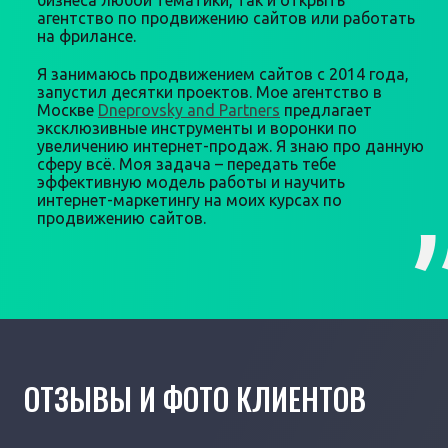
бизнеса любой тематики, так и открыть
агентство по продвижению сайтов или работать
на фрилансе.
Я занимаюсь продвижением сайтов с 2014 года,
запустил десятки проектов. Мое агентство в
Москве
Dneprovsky and Partners
предлагает
эксклюзивные инструменты и воронки по
увеличению интернет-продаж. Я знаю про данную
сферу всё. Моя задача – передать тебе
эффективную модель работы и научить
интернет-маркетингу на моих курсах по
продвижению сайтов.
ОТЗЫВЫ И ФОТО КЛИЕНТОВ