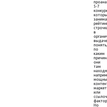
проана
5-7
конкур
котор
заним
рейтин
строчк
в
органи
выдаче
понять
по
каким
причи
они
там
находя
наприм
мощны
контен
маркет
или
ссыло
фактор
Но