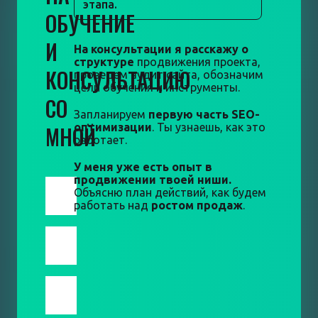
этапа.
ОБУЧЕНИЕ
И
На консультации я расскажу о
структуре
продвижения проекта,
КОНСУЛЬТАЦИЮ
проведем аудит сайта, обозначим
цели обучения и инструменты.
СО
Запланируем
первую часть SEO-
МНОЙ
оптимизации
. Ты узнаешь, как это
работает.
У меня уже есть опыт в
продвижении твоей ниши.
Объясню план действий, как будем
работать над
ростом продаж
.