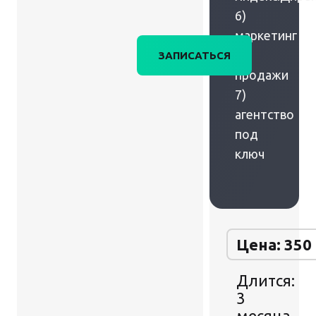
6)
маркетинг
+
ЗАПИСАТЬСЯ
продажи
7)
агентство
под
ключ
Цена: 350
Длится:
3
месяца