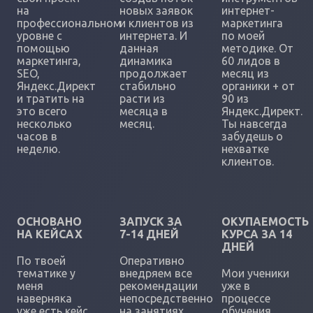
на
новых заявок
интернет-
профессиональном
и клиентов из
маркетинга
уровне с
интернета. И
по моей
помощью
данная
методике. От
маркетинга,
динамика
60 лидов в
SEO,
продолжает
месяц из
Яндекс.Директ
стабильно
органики + от
и тратить на
расти из
90 из
это всего
месяца в
Яндекс.Директ.
несколько
месяц.
Ты навсегда
часов в
забудешь о
неделю.
нехватке
клиентов.
ОСНОВАНО
ЗАПУСК ЗА
ОКУПАЕМОСТЬ
НА КЕЙСАХ
7-14 ДНЕЙ
КУРСА ЗА 14
ДНЕЙ
По твоей
Оперативно
тематике у
внедряем все
Мои ученики
меня
рекомендации
уже в
наверняка
непосредственно
процессе
уже есть кейс
на занятиях,
обучения