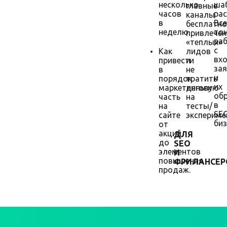
несколько
ша
главные
часов
рас
каналы
в
Все
бесплатно
неделю.
то
привлечен
ра
«теплых»
с
Как
лидов
вх
привести
и
за
в
не
и
порядок
тратить
их
маркетинговую
деньги
об
часть
на
в
на
тесты/
SE
сайте
экспериме
биз
от
акций
ДЛЯ
до
SEO
элементов
И
повышения
ФРИЛАНСЕР
продаж.