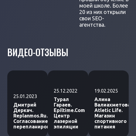
моей школе. Более
20 из них открыли
свои SEO-
агентства.
ВИДЕО-ОТЗЫВЫ
25.12.2022
19.02.2025
25.01.2023
Турал
Алина
Дмитрий
Гараев.
Валиахметова.
Деркач.
Epiltime.Com
Atletic Life.
Replanmos.Ru.
Центр
Магазин
Согласование
лазерной
спортивного
перепланировки
эпиляции
питания