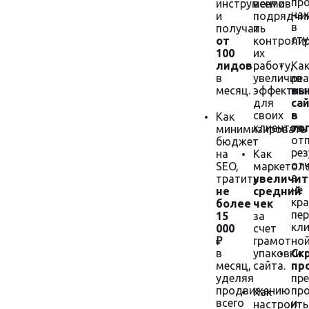
пр
инструментов
всеми
на
и
подрядчи
в
получать
и
сту
от
контроли
100
их
лидов
работу,
Ка
в
увеличив
ре
месяц.
эффектив
вы
для
са
своих
в
Как
клиентов.
то
минимизировать
от
бюджет
ре
на
Как
отч
SEO,
маркетол
а
тратить
увеличит
не
не
средний
кра
более
чек
пе
15
за
кли
000
счет
₽
грамотно
в
упаковки
Ск
месяц,
сайта.
пр
уделяя
пр
продвижению
пр
Как
всего
и
настроить