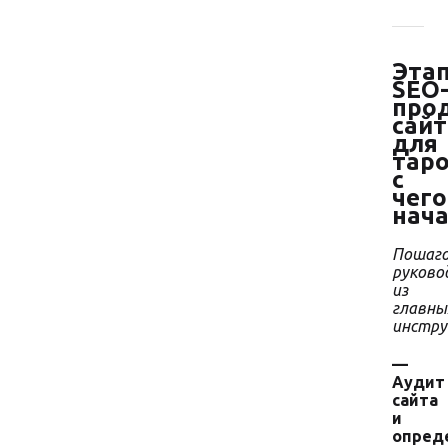
Эта
SEO
про
сайт
для
таро
с
чего
нач
Пошаго
руково
из
главны
инстр
—
Аудит
сайта
и
опред