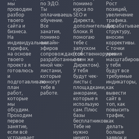
мы
по ЭДО.
помимо
Рост
проводим
Ты
курса по
позиций,
разбор
оплачиваешь
SEO и
увеличение
твоего
обучение.
Директа,
трафика.
сайта и
Все
дополнительные
Дорабатыва
бизнеса.
занатия,
блоки. Я
структуру,
На
помимо
помогаю
вносим
индивидуальных
онлайн-
тебе с
коррективы.
тарифах,
эфиров
запуском
С точки
на основе
сопровождаются
(собственноручно
зрения
твоего
разработанными
с тем же
масштабиров
проекта я
мной чек-
Директом).
у тебя
готовлюсь
листами,
У тебя
будут все
и
которые
будут чек-
требуемые
подготавливаю
помогут
листы с
индикаторы,
план
тебе в
площадками,
как
работ,
работе.
анкорами,
вывести
которые
которые я
сайт в
мы
использую
топ, как
обсудим.
сам. Плюс
повысить
Проходим
базы
трафик,
первое
бесплатников.
как
занятие,
Тебе не
делать
если всё
нужно
больше
устраивает
ничего
заявок и