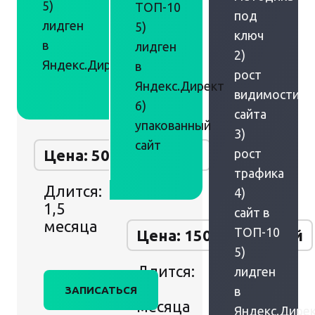
5)
ТОП-10
под
лидген
5)
ключ
в
лидген
2)
Яндекс.Директ
в
рост
Яндекс.Директ
видимости
6)
сайта
упакованный
3)
сайт
Цена: 50 000 рублей
рост
трафика
Длится:
4)
1,5
сайт в
месяца
ТОП-10
Цена: 150 000 рублей
5)
Длится:
лидген
2
ЗАПИСАТЬСЯ
в
месяца
Яндекс.Дире