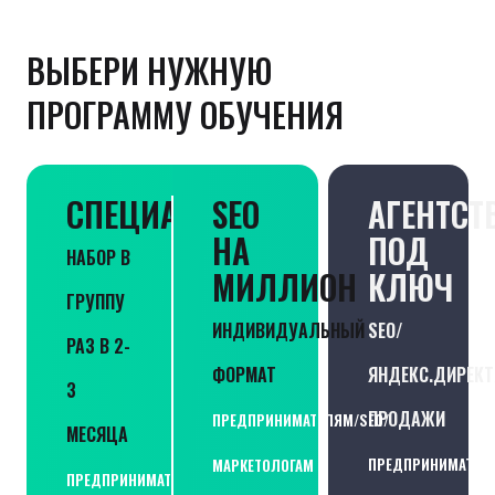
ВЫБЕРИ НУЖНУЮ
ПРОГРАММУ ОБУЧЕНИЯ
СПЕЦИАЛИСТ
SEO
АГЕНТСТ
НА
ПОД
НАБОР В
МИЛЛИОН
КЛЮЧ
ГРУППУ
ИНДИВИДУАЛЬНЫЙ
SEO/
РАЗ В 2-
ФОРМАТ
ЯНДЕКС.ДИРЕКТ
3
ПРОДАЖИ
ПРЕДПРИНИМАТЕЛЯМ/SEO/
МЕСЯЦА
ПРЕДПРИНИМАТЕЛЯ
МАРКЕТОЛОГАМ
ПРЕДПРИНИМАТЕЛЯМ/SEO/