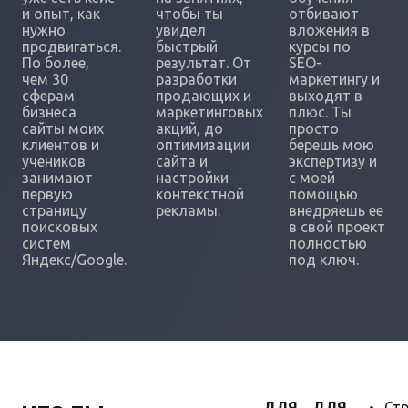
и опыт, как
чтобы ты
отбивают
нужно
увидел
вложения в
продвигаться.
быстрый
курсы по
По более,
результат. От
SEO-
чем 30
разработки
маркетингу и
сферам
продающих и
выходят в
бизнеса
маркетинговых
плюс. Ты
сайты моих
акций, до
просто
клиентов и
оптимизации
берешь мою
учеников
сайта и
экспертизу и
занимают
настройки
с моей
первую
контекстной
помощью
страницу
рекламы.
внедряешь ее
поисковых
в свой проект
систем
полностью
Яндекс/Google.
под ключ.
ДЛЯ
ДЛЯ
Стр