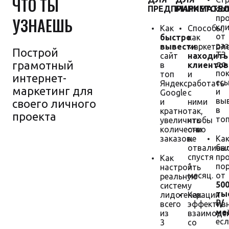
ЧТО ТЫ
ПРЕДПРИНИМАТЕ
МАРКЕТОЛО
со
пр
УЗНАЕШЬ
кл
Как
Способы,
от
быстро
как
ра
вывести
маркетол
Построй
ТЗ
сайт
находить
грамотный
до
в
клиентов
пок
топ
и
интернет-
сс
Яндекс,
работать
маркетинг для
и
Google
с
вы
своего личного
и
ними
в
кратно
так,
проекта
топ
увеличить
чтобы
количество
они
заказов.
не
Ка
отвалива
бы
спустя
пр
Как
1
по
настроить
Гарантия
месяц.
от
реальную
увеличения
50
систему
продаж
тыс
лидогенерации
Как
₽/
всего
эффектив
мес
из
взаимоде
есл
3
со