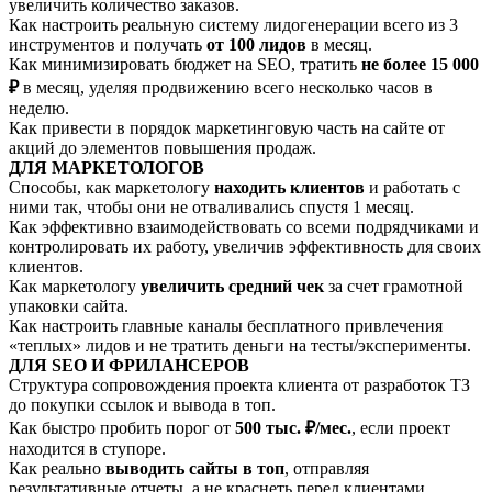
увеличить количество заказов.
Как настроить реальную систему лидогенерации всего из 3
инструментов и получать
от 100 лидов
в месяц.
Как минимизировать бюджет на SEO, тратить
не более 15 000
₽
в месяц, уделяя продвижению всего несколько часов в
неделю.
Как привести в порядок маркетинговую часть на сайте от
акций до элементов повышения продаж.
ДЛЯ МАРКЕТОЛОГОВ
Способы, как маркетологу
находить клиентов
и работать с
ними так, чтобы они не отваливались спустя 1 месяц.
Как эффективно взаимодействовать со всеми подрядчиками и
контролировать их работу, увеличив эффективность для своих
клиентов.
Как маркетологу
увеличить средний чек
за счет грамотной
упаковки сайта.
Как настроить главные каналы бесплатного привлечения
«теплых» лидов и не тратить деньги на тесты/эксперименты.
ДЛЯ SEO И ФРИЛАНСЕРОВ
Структура сопровождения проекта клиента от разработок ТЗ
до покупки ссылок и вывода в топ.
Как быстро пробить порог от
500 тыс. ₽/мес.
, если проект
находится в ступоре.
Как реально
выводить сайты в топ
, отправляя
результативные отчеты, а не краснеть перед клиентами.