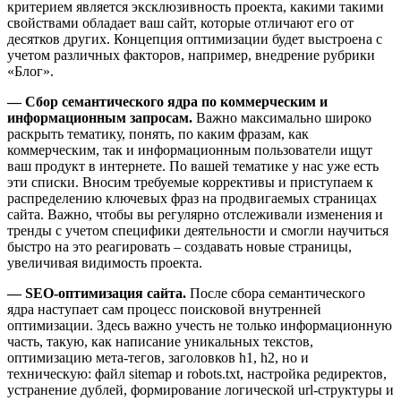
критерием является эксклюзивность проекта, какими такими
свойствами обладает ваш сайт, которые отличают его от
десятков других. Концепция оптимизации будет выстроена с
учетом различных факторов, например, внедрение рубрики
«Блог».
— Сбор семантического ядра по коммерческим и
информационным запросам.
Важно максимально широко
раскрыть тематику, понять, по каким фразам, как
коммерческим, так и информационным пользователи ищут
ваш продукт в интернете. По вашей тематике у нас уже есть
эти списки. Вносим требуемые коррективы и приступаем к
распределению ключевых фраз на продвигаемых страницах
сайта. Важно, чтобы вы регулярно отслеживали изменения и
тренды с учетом специфики деятельности и смогли научиться
быстро на это реагировать – создавать новые страницы,
увеличивая видимость проекта.
— SEO-оптимизация сайта.
После сбора семантического
ядра наступает сам процесс поисковой внутренней
оптимизации. Здесь важно учесть не только информационную
часть, такую, как написание уникальных текстов,
оптимизацию мета-тегов, заголовков h1, h2, но и
техническую: файл sitemap и robots.txt, настройка редиректов,
устранение дублей, формирование логической url-структуры и