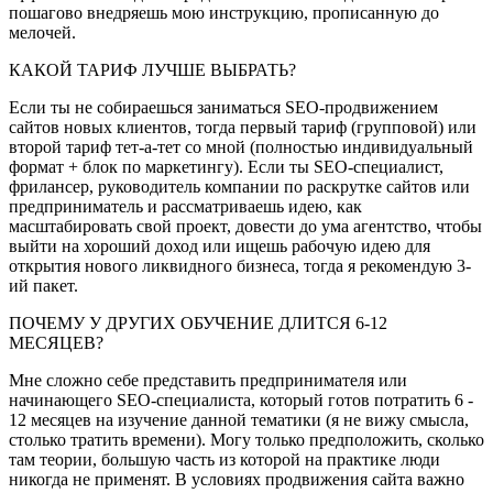
пошагово внедряешь мою инструкцию, прописанную до
мелочей.
КАКОЙ ТАРИФ ЛУЧШЕ ВЫБРАТЬ?
Если ты не собираешься заниматься SEO-продвижением
сайтов новых клиентов, тогда первый тариф (групповой) или
второй тариф тет-а-тет со мной (полностью индивидуальный
формат + блок по маркетингу). Если ты SEO-специалист,
фрилансер, руководитель компании по раскрутке сайтов или
предприниматель и рассматриваешь идею, как
масштабировать свой проект, довести до ума агентство, чтобы
выйти на хороший доход или ищешь рабочую идею для
открытия нового ликвидного бизнеса, тогда я рекомендую 3-
ий пакет.
ПОЧЕМУ У ДРУГИХ ОБУЧЕНИЕ ДЛИТСЯ 6-12
МЕСЯЦЕВ?
Мне сложно себе представить предпринимателя или
начинающего SEO-специалиста, который готов потратить 6 -
12 месяцев на изучение данной тематики (я не вижу смысла,
столько тратить времени). Могу только предположить, сколько
там теории, большую часть из которой на практике люди
никогда не применят. В условиях продвижения сайта важно