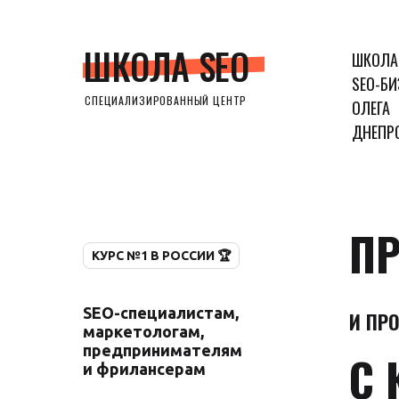
ШКОЛА SEO
ШКОЛА
SEO-БИ
СПЕЦИАЛИЗИРОВАННЫЙ ЦЕНТР
ОЛЕГА
ДНЕПР
ПР
КУРС №1 В РОССИИ 🏆
SEO-специалистам,
И ПР
маркетологам,
предпринимателям
С 
и фрилансерам