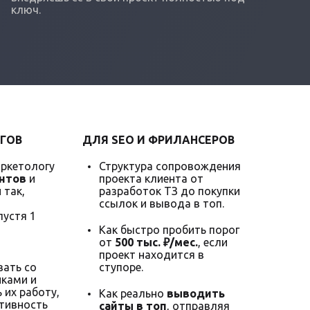
ключ.
ГОВ
ДЛЯ SEO И ФРИЛАНСЕРОВ
аркетологу
Структура сопровождения
нтов
и
проекта клиента от
 так,
разработок ТЗ до покупки
ссылок и вывода в топ.
пустя 1
Как быстро пробить порог
от
500 тыс. ₽/мес.
, если
проект находится в
ать со
ступоре.
ками и
 их работу,
Как реально
выводить
тивность
сайты в топ
, отправляя