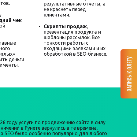
тов.
результативные отчеты, а
не краснеть перед
у
клиентами.
дний чек
ной
Скрипты продаж
,
презентация продукта и
шаблоны рассылок. Все
главные
тонкости работы с
ного
входящими заявками и их
еплых»
обработкой в SEO-бизнесе.
ЗАПИСЬ К ОЛЕГУ
ить деньги
рименты.
026 году услуги по продвижению сайта в силу
ничений в Рунете вернулись в те времена,
да SEO было особенно популярно для любого