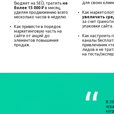
для своих клиен
бюджет на SEO, тратить
не
более 15 000 ₽
в месяц,
уделяя продвижению всего
Как маркетолог
несколько часов в неделю.
увеличить сре
за счет грамот
упаковки сайта.
Как привести в порядок
маркетинговую часть на
сайте от акций до
Как настроить 
элементов повышения
каналы бесплат
продаж.
привлечения «т
лидов и не трат
на тесты/экспе
В 2
огра
ког