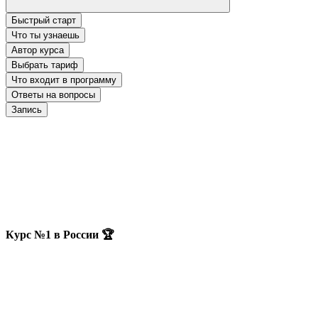
Быстрый старт
Что ты узнаешь
Автор курса
Выбрать тариф
Что входит в программу
Ответы на вопросы
Запись
Курс №1 в России 🏆