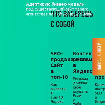
Адаптирую бизнес-модель
под существующий сайт твоего
ЧТО ЗАБЕРЕШЬ
агентства или любую нишу с нуля
С СОБОЙ
ЗАПИСЬ К ОЛЕГУ
SEO-
Контекстна
Мар
продвижение.
реклама
+
Сайт
в
про
в
Яндекс.Дир
Упа
топ-10
про
Реклама
должна
Как
Кром
себя
вывести
инст
окупать.
в
SEO
Если
топ-10
и
у
Яндекс
Яндек
тебя