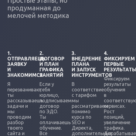
Простые этапы, но
продуманная до
мелочей методика
1.
2.
3.
4.
ОТПРАВЛЯЕШЬ
ДОГОВОР
ВНЕДРЕНИЕ
ФИКСИРУЕМ
ЗАЯВКУ
И ПЛАН
ПЛАНА
ПЕРВЫЕ
И
ГРАФИКА
И ЗАПУСК
РЕЗУЛЬТАТ
ЗНАКОМИМСЯ
ЗАНЯТИЙ
ИНСТРУМЕНТОВ
Фиксируем
Я
Если у
В
результаты
перезваниваю,
тебя
соответствие
обучения
ты
юрлицо,
с тарифом
в
рассказываешь
подписываем
мы
соответству
задачи и
договор
рассматриваем
сервисах.
мы
по ЭДО.
помимо
Рост
проводим
Ты
курса по
позиций,
разбор
оплачиваешь
SEO и
увеличение
твоего
обучение.
Директа,
трафика.
сайта и
Все
дополнительные
Дорабатыва