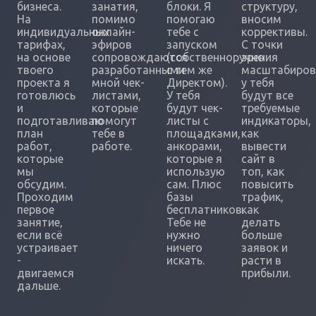
бизнеса.
занатия,
блоки. Я
структуру,
На
помимо
помогаю
вносим
индивидуальных
онлайн-
тебе с
коррективы.
тарифах,
эфиров
запуском
С точки
на основе
сопровождаются
(собственноручно
зрения
твоего
разработанными
с тем же
масштабиров
проекта я
мной чек-
Директом).
у тебя
готовлюсь
листами,
У тебя
будут все
и
которые
будут чек-
требуемые
подготавливаю
помогут
листы с
индикаторы,
план
тебе в
площадками,
как
работ,
работе.
анкорами,
вывести
которые
которые я
сайт в
мы
использую
топ, как
обсудим.
сам. Плюс
повысить
Проходим
базы
трафик,
первое
бесплатников.
как
занятие,
Тебе не
делать
если всё
нужно
больше
устраивает
ничего
заявок и
-
искать.
расти в
двигаемся
прибыли.
дальше.