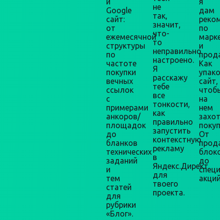
и
я
не
Google
дам
так,
сайт:
реко
значит,
от
по
что-
ежемесячной
марк
то
структуры
и
неправильно
по
прод
настроено.
частоте
Как
Я
покупки
упак
расскажу
вечных
сайт,
тебе
ссылок
чтоб
все
с
на
тонкости,
примерами
нем
как
анкоров/
захо
правильно
площадок
покуп
запустить
до
От
контекстную
бланков
прод
рекламу
технических
блок
в
заданий
до
Яндекс.Директ
и
спец
для
тем
акций
твоего
статей
проекта.
для
рубрики
«Блог».