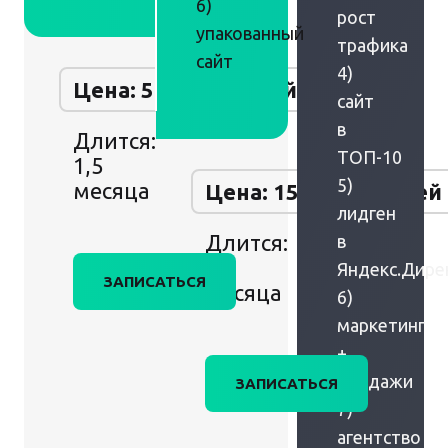
6)
рост
упакованный
трафика
сайт
4)
Цена: 50 000 рублей
сайт
в
Длится:
ТОП-10
1,5
5)
месяца
Цена: 150 000 рублей
лидген
Длится:
в
2
Яндекс.Дире
ЗАПИСАТЬСЯ
месяца
6)
маркетинг
+
продажи
ЗАПИСАТЬСЯ
7)
агентство