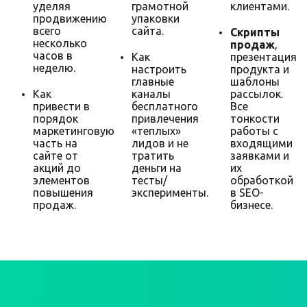
уделяя
грамотной
клиентами.
продвижению
упаковки
всего
сайта.
Скрипты
несколько
продаж
,
часов в
Как
презентация
неделю.
настроить
продукта и
главные
шаблоны
Как
каналы
рассылок.
привести в
бесплатного
Все
порядок
привлечения
тонкости
маркетинговую
«теплых»
работы с
часть на
лидов и не
входящими
сайте от
тратить
заявками и
акций до
деньги на
их
элементов
тесты/
обработкой
повышения
эксперименты.
в SEO-
продаж.
бизнесе.