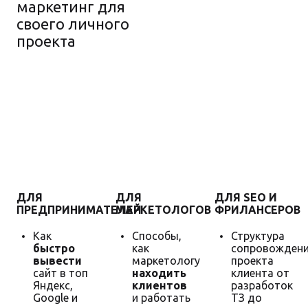
маркетинг для
своего личного
проекта
Гарантия
увеличения
продаж
ДЛЯ
ДЛЯ
ДЛЯ SEO И
ПРЕДПРИНИМАТЕЛЕЙ
МАРКЕТОЛОГОВ
ФРИЛАНСЕРОВ
Как
Способы,
Структура
быстро
как
сопровожден
вывести
маркетологу
проекта
сайт в топ
находить
клиента от
Яндекс,
клиентов
разработок
Google и
и работать
ТЗ до