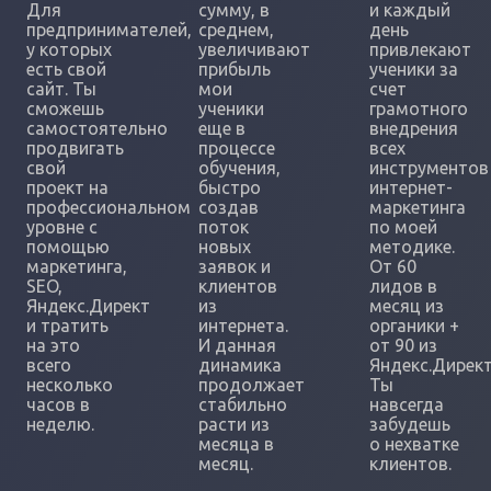
Для
сумму, в
и каждый
предпринимателей,
среднем,
день
у которых
увеличивают
привлекают
есть свой
прибыль
ученики за
сайт. Ты
мои
счет
сможешь
ученики
грамотного
самостоятельно
еще в
внедрения
продвигать
процессе
всех
свой
обучения,
инструментов
проект на
быстро
интернет-
профессиональном
создав
маркетинга
уровне с
поток
по моей
помощью
новых
методике.
маркетинга,
заявок и
От 60
SEO,
клиентов
лидов в
Яндекс.Директ
из
месяц из
и тратить
интернета.
органики +
на это
И данная
от 90 из
всего
динамика
Яндекс.Директ
несколько
продолжает
Ты
часов в
стабильно
навсегда
неделю.
расти из
забудешь
месяца в
о нехватке
месяц.
клиентов.