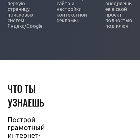
первую
сайта и
внедряешь
страницу
настройки
ее в свой
поисковых
контекстной
проект
систем
рекламы.
полностью
Яндекс/Google.
под ключ.
ЧТО ТЫ
УЗНАЕШЬ
Построй
грамотный
интернет-