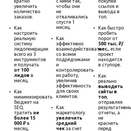
кратно
с ними так,
покупки
увеличить
чтобы они
ссылок и
количество
не
вывода в
заказов.
отваливались
топ.
спустя 1
месяц.
Как
Как быстро
настроить
пробить
реальную
Как
порог от
систему
эффективно
500 тыс. ₽/
лидогенерации
взаимодействовать
мес.
, если
всего из 3
со всеми
проект
инструментов
подрядчиками
находится
и получать
и
в ступоре.
от 100
контролировать
лидов
в
их работу,
Как
месяц.
увеличив
реально
эффективность
выводить
для своих
Как
сайты в
клиентов.
минимизировать
топ
,
бюджет на
отправляя
SEO,
Как
результативн
тратить
не
маркетологу
отчеты, а
более 15
увеличить
не
000 ₽
в
средний
краснеть
месяц,
чек
за счет
перед