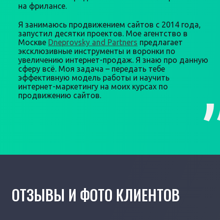
на фрилансе.
Я занимаюсь продвижением сайтов с 2014 года,
запустил десятки проектов. Мое агентство в
Москве
Dneprovsky and Partners
предлагает
эксклюзивные инструменты и воронки по
увеличению интернет-продаж. Я знаю про данную
сферу всё. Моя задача – передать тебе
эффективную модель работы и научить
интернет-маркетингу на моих курсах по
продвижению сайтов.
ОТЗЫВЫ И ФОТО КЛИЕНТОВ