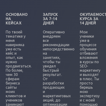
ОСНОВАНО
ЗАПУСК
ОКУПАЕМОС
НА
ЗА 7-14
КУРСА ЗА
КЕЙСАХ
ДНЕЙ
14 ДНЕЙ
По твоей
Оперативно
Мои
тематике у
внедряем
ученики
меня
все
уже в
наверняка
рекомендации
процессе
уже есть
непосредственно
обучения
кейс и
на
отбивают
опыт, как
занятиях,
вложения
нужно
чтобы ты
в курсы по
продвигаться.
увидел
SEO-
По более,
быстрый
маркетингу
чем 30
результат.
и выходят
сферам
От
в плюс. Ты
бизнеса
разработки
просто
сайты
продающих
берешь
моих
и
мою
клиентов и
маркетинговых
экспертизу
учеников
акций, до
и с моей
занимают
оптимизации
помощью