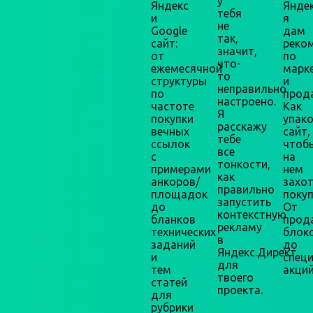
у
Яндекс
Яндек
тебя
и
я
не
Google
дам
так,
сайт:
реко
значит,
от
по
что-
ежемесячной
марк
то
структуры
и
неправильно
по
прод
настроено.
частоте
Как
Я
покупки
упак
расскажу
вечных
сайт,
тебе
ссылок
чтоб
все
с
на
тонкости,
примерами
нем
как
анкоров/
захо
правильно
площадок
покуп
запустить
до
От
контекстную
бланков
прод
рекламу
технических
блок
в
заданий
до
Яндекс.Директ
и
спец
для
тем
акций
твоего
статей
проекта.
для
рубрики