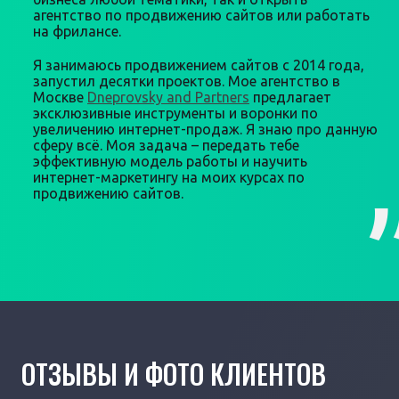
агентство по продвижению сайтов или работать
на фрилансе.
Я занимаюсь продвижением сайтов с 2014 года,
запустил десятки проектов. Мое агентство в
Москве
Dneprovsky and Partners
предлагает
эксклюзивные инструменты и воронки по
увеличению интернет-продаж. Я знаю про данную
сферу всё. Моя задача – передать тебе
эффективную модель работы и научить
интернет-маркетингу на моих курсах по
продвижению сайтов.
ОТЗЫВЫ И ФОТО КЛИЕНТОВ