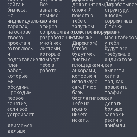
сайта и
Все
дополнительные
Дорабатыва
бизнеса.
занатия,
блоки. Я
структуру,
На
помимо
помогаю
вносим
индивидуальных
онлайн-
тебе с
коррективы.
тарифах,
эфиров
запуском
С точки
на основе
сопровождаются
(собственноручно
зрения
твоего
разработанными
с тем же
масштабиров
проекта я
мной чек-
Директом).
у тебя
готовлюсь
листами,
У тебя
будут все
и
которые
будут чек-
требуемые
подготавливаю
помогут
листы с
индикаторы,
план
тебе в
площадками,
как
работ,
работе.
анкорами,
вывести
которые
которые я
сайт в
мы
использую
топ, как
обсудим.
сам. Плюс
повысить
Проходим
базы
трафик,
первое
бесплатников.
как
занятие,
Тебе не
делать
если всё
нужно
больше
устраивает
ничего
заявок и
-
искать.
расти в
двигаемся
прибыли.
дальше.