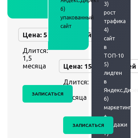
Яндекс.Директ
3)
6)
рост
упакованный
трафика
сайт
4)
Цена: 50 000 рублей
сайт
в
Длится:
ТОП-10
1,5
5)
месяца
Цена: 150 000 рублей
лидген
Длится:
в
2
Яндекс.Дире
ЗАПИСАТЬСЯ
месяца
6)
маркетинг
+
продажи
ЗАПИСАТЬСЯ
7)