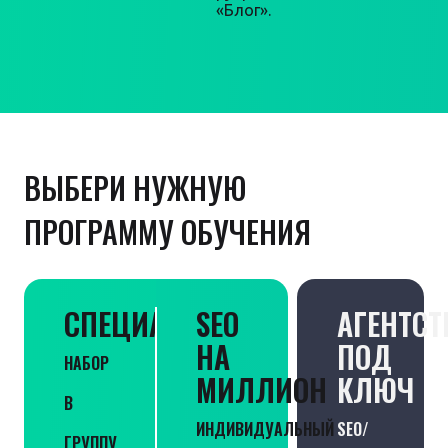
«Блог».
ВЫБЕРИ НУЖНУЮ
ПРОГРАММУ ОБУЧЕНИЯ
СПЕЦИАЛИСТ
SEO
АГЕНТСТ
НА
ПОД
НАБОР
МИЛЛИОН
КЛЮЧ
В
ИНДИВИДУАЛЬНЫЙ
SEO/
ГРУППУ