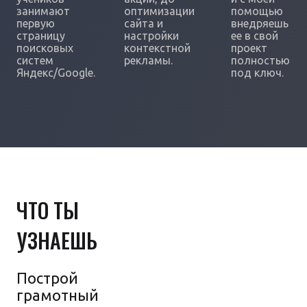
занимают
оптимизации
помощью
первую
сайта и
внедряешь
страницу
настройки
ее в свой
поисковых
контекстной
проект
систем
рекламы.
полностью
Яндекс/Google.
под ключ.
ЧТО ТЫ
УЗНАЕШЬ
Построй
грамотный