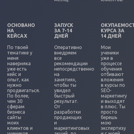
ОСНОВАНО
ЗАПУСК
ОКУПАЕМОС
НА
ЗА 7-14
КУРСА ЗА
КЕЙСАХ
ДНЕЙ
14 ДНЕЙ
По твоей
Оперативно
Мои
тематике у
внедряем
ученики
меня
все
уже в
наверняка
рекомендации
процессе
уже есть
непосредственно
обучения
кейс и
на
отбивают
опыт, как
занятиях,
вложения
нужно
чтобы ты
в курсы по
продвигаться.
увидел
SEO-
По более,
быстрый
маркетингу
чем 30
результат.
и выходят
сферам
От
в плюс. Ты
бизнеса
разработки
просто
сайты
продающих
берешь
моих
и
мою
клиентов и
маркетинговых
экспертизу
учеников
акций, до
и с моей