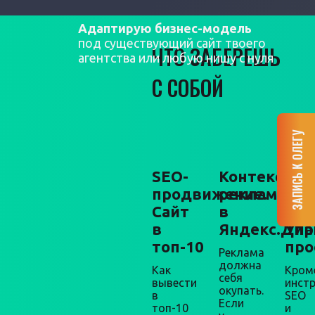
Адаптирую бизнес-модель
под существующий сайт твоего
ЧТО ЗАБЕРЕШЬ
агентства или любую нишу с нуля
С СОБОЙ
ЗАПИСЬ К ОЛЕГУ
SEO-
Контекстна
Мар
продвижение.
реклама
+
Сайт
в
про
в
Яндекс.Дир
Упа
топ-10
про
Реклама
должна
Как
Кром
себя
вывести
инст
окупать.
в
SEO
Если
топ-10
и