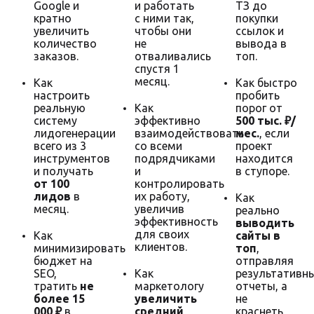
Google и
и работать
ТЗ до
кратно
с ними так,
покупки
увеличить
чтобы они
ссылок и
количество
не
вывода в
заказов.
отваливались
топ.
спустя 1
месяц.
Как
Как быстро
настроить
пробить
реальную
Как
порог от
систему
эффективно
500 тыс. ₽/
лидогенерации
взаимодействовать
мес.
, если
всего из 3
со всеми
проект
инструментов
подрядчиками
находится
и получать
и
в ступоре.
от 100
контролировать
лидов
в
их работу,
Как
месяц.
увеличив
реально
эффективность
выводить
для своих
Как
сайты в
клиентов.
минимизировать
топ
,
бюджет на
отправляя
SEO,
Как
результативн
тратить
не
маркетологу
отчеты, а
более 15
увеличить
не
000 ₽
в
средний
краснеть