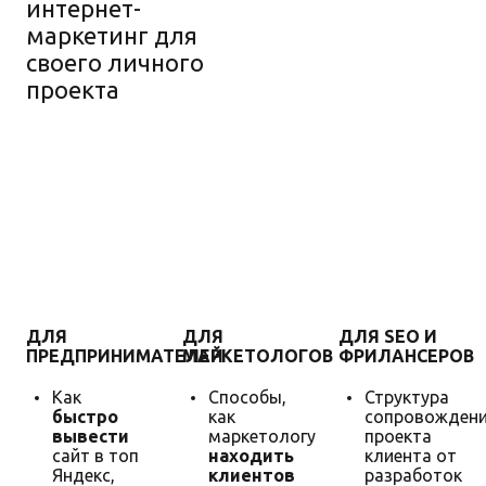
интернет-
маркетинг для
своего личного
проекта
Гарантия
увеличения
продаж
ДЛЯ
ДЛЯ
ДЛЯ SEO И
ПРЕДПРИНИМАТЕЛЕЙ
МАРКЕТОЛОГОВ
ФРИЛАНСЕРОВ
Как
Способы,
Структура
быстро
как
сопровожден
вывести
маркетологу
проекта
сайт в топ
находить
клиента от
Яндекс,
клиентов
разработок