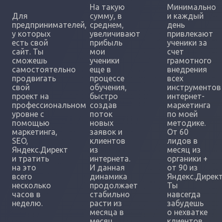
На такую
Минимально
Для
сумму, в
и каждый
предпринимателей,
среднем,
день
у которых
увеличивают
привлекают
есть свой
прибыль
ученики за
сайт. Ты
мои
счет
сможешь
ученики
грамотного
самостоятельно
еще в
внедрения
продвигать
процессе
всех
свой
обучения,
инструментов
проект на
быстро
интернет-
профессиональном
создав
маркетинга
уровне с
поток
по моей
помощью
новых
методике.
маркетинга,
заявок и
От 60
SEO,
клиентов
лидов в
Яндекс.Директ
из
месяц из
и тратить
интернета.
органики +
на это
И данная
от 90 из
всего
динамика
Яндекс.Директ
несколько
продолжает
Ты
часов в
стабильно
навсегда
неделю.
расти из
забудешь
месяца в
о нехватке
месяц.
клиентов.