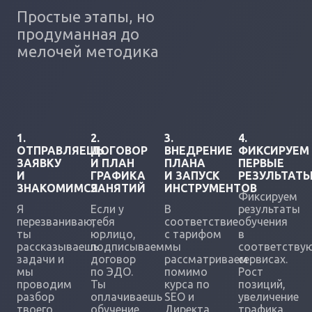
Простые этапы, но
продуманная до
мелочей методика
1.
2.
3.
4.
ОТПРАВЛЯЕШЬ
ДОГОВОР
ВНЕДРЕНИЕ
ФИКСИРУЕМ
ЗАЯВКУ
И ПЛАН
ПЛАНА
ПЕРВЫЕ
И
ГРАФИКА
И ЗАПУСК
РЕЗУЛЬТАТ
ЗНАКОМИМСЯ
ЗАНЯТИЙ
ИНСТРУМЕНТОВ
Фиксируем
Я
Если у
В
результаты
перезваниваю,
тебя
соответствие
обучения
ты
юрлицо,
с тарифом
в
рассказываешь
подписываем
мы
соответству
задачи и
договор
рассматриваем
сервисах.
мы
по ЭДО.
помимо
Рост
проводим
Ты
курса по
позиций,
разбор
оплачиваешь
SEO и
увеличение
твоего
обучение.
Директа,
трафика.