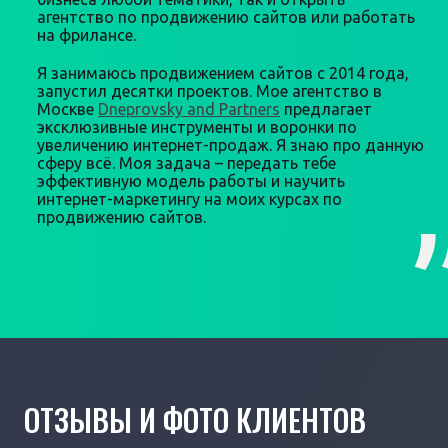
агентство по продвижению сайтов или работать
на фрилансе.
Я занимаюсь продвижением сайтов с 2014 года,
запустил десятки проектов. Мое агентство в
Москве
Dneprovsky and Partners
предлагает
эксклюзивные инструменты и воронки по
увеличению интернет-продаж. Я знаю про данную
сферу всё. Моя задача – передать тебе
эффективную модель работы и научить
интернет-маркетингу на моих курсах по
продвижению сайтов.
ОТЗЫВЫ И ФОТО КЛИЕНТОВ