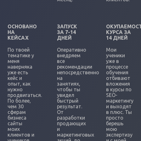
ОСНОВАНО
ЗАПУСК
ОКУПАЕМОС
НА
ЗА 7-14
КУРСА ЗА
КЕЙСАХ
ДНЕЙ
14 ДНЕЙ
По твоей
Оперативно
Мои
тематике у
внедряем
ученики
меня
все
уже в
наверняка
рекомендации
процессе
уже есть
непосредственно
обучения
кейс и
на
отбивают
опыт, как
занятиях,
вложения
нужно
чтобы ты
в курсы по
продвигаться.
увидел
SEO-
По более,
быстрый
маркетингу
чем 30
результат.
и выходят
сферам
От
в плюс. Ты
бизнеса
разработки
просто
сайты
продающих
берешь
моих
и
мою
клиентов и
маркетинговых
экспертизу
учеников
акций, до
и с моей