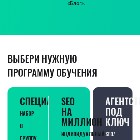
«Блог».
ВЫБЕРИ НУЖНУЮ
ПРОГРАММУ ОБУЧЕНИЯ
СПЕЦИАЛИСТ
SEO
АГЕНТСТ
НА
ПОД
НАБОР
МИЛЛИОН
КЛЮЧ
В
ИНДИВИДУАЛЬНЫЙ
SEO/
ГРУППУ