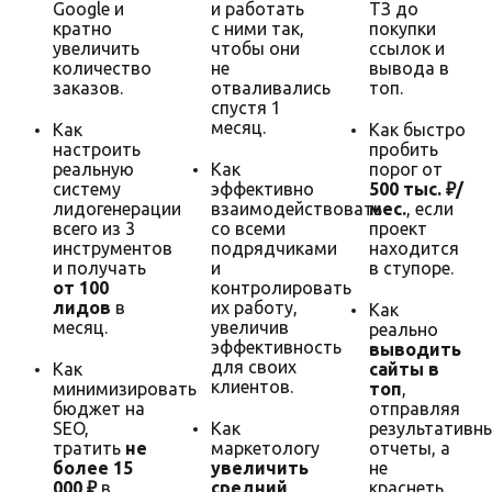
Google и
и работать
ТЗ до
кратно
с ними так,
покупки
увеличить
чтобы они
ссылок и
количество
не
вывода в
заказов.
отваливались
топ.
спустя 1
месяц.
Как
Как быстро
настроить
пробить
реальную
Как
порог от
систему
эффективно
500 тыс. ₽/
лидогенерации
взаимодействовать
мес.
, если
всего из 3
со всеми
проект
инструментов
подрядчиками
находится
и получать
и
в ступоре.
от 100
контролировать
лидов
в
их работу,
Как
месяц.
увеличив
реально
эффективность
выводить
для своих
Как
сайты в
клиентов.
минимизировать
топ
,
бюджет на
отправляя
SEO,
Как
результативн
тратить
не
маркетологу
отчеты, а
более 15
увеличить
не
000 ₽
в
средний
краснеть