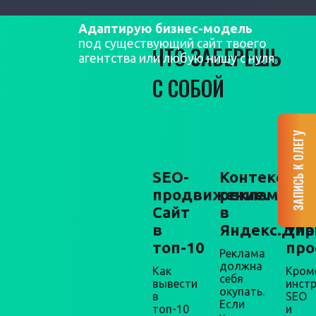
Адаптирую бизнес-модель
под существующий сайт твоего
ЧТО ЗАБЕРЕШЬ
агентства или любую нишу с нуля
С СОБОЙ
ЗАПИСЬ К ОЛЕГУ
SEO-
Контекстна
Мар
продвижение.
реклама
+
Сайт
в
про
в
Яндекс.Дир
Упа
топ-10
про
Реклама
должна
Как
Кром
себя
вывести
инст
окупать.
в
SEO
Если
топ-10
и