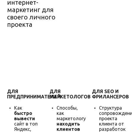
интернет-
маркетинг для
своего личного
проекта
Гарантия
увеличения
продаж
ДЛЯ
ДЛЯ
ДЛЯ SEO И
ПРЕДПРИНИМАТЕЛЕЙ
МАРКЕТОЛОГОВ
ФРИЛАНСЕРОВ
Как
Способы,
Структура
быстро
как
сопровожден
вывести
маркетологу
проекта
сайт в топ
находить
клиента от
Яндекс,
клиентов
разработок