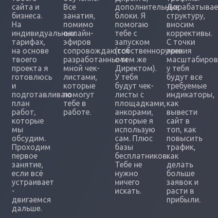
сайта и
Все
дополнительные
Дорабатыва
бизнеса.
занатия,
блоки. Я
структуру,
На
помимо
помогаю
вносим
индивидуальных
онлайн-
тебе с
коррективы.
тарифах,
эфиров
запуском
С точки
на основе
сопровождаются
(собственноручно
зрения
твоего
разработанными
с тем же
масштабиров
проекта я
мной чек-
Директом).
у тебя
готовлюсь
листами,
У тебя
будут все
и
которые
будут чек-
требуемые
подготавливаю
помогут
листы с
индикаторы,
план
тебе в
площадками,
как
работ,
работе.
анкорами,
вывести
которые
которые я
сайт в
мы
использую
топ, как
обсудим.
сам. Плюс
повысить
Проходим
базы
трафик,
первое
бесплатников.
как
занятие,
Тебе не
делать
если всё
нужно
больше
устраивает
ничего
заявок и
-
искать.
расти в
двигаемся
прибыли.
дальше.