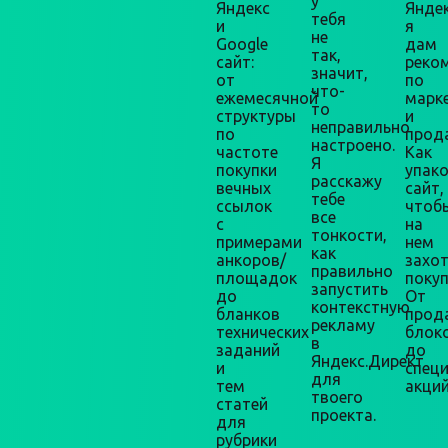
у
Яндекс
Яндек
тебя
и
я
не
Google
дам
так,
сайт:
реко
значит,
от
по
что-
ежемесячной
марк
то
структуры
и
неправильно
по
прод
настроено.
частоте
Как
Я
покупки
упак
расскажу
вечных
сайт,
тебе
ссылок
чтоб
все
с
на
тонкости,
примерами
нем
как
анкоров/
захо
правильно
площадок
покуп
запустить
до
От
контекстную
бланков
прод
рекламу
технических
блок
в
заданий
до
Яндекс.Директ
и
спец
для
тем
акций
твоего
статей
проекта.
для
рубрики