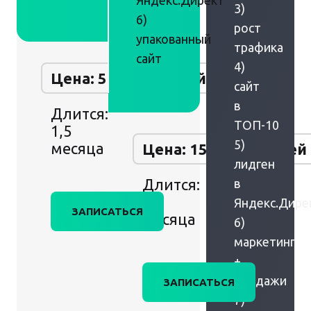
Яндекс.Директ
3)
6)
рост
упакованный
трафика
сайт
4)
Цена: 50 000 рублей
сайт
в
Длится:
ТОП-10
1,5
5)
месяца
Цена: 150 000 рублей
лидген
Длится:
в
2
Яндекс.Дире
ЗАПИСАТЬСЯ
месяца
6)
маркетинг
+
продажи
ЗАПИСАТЬСЯ
7)