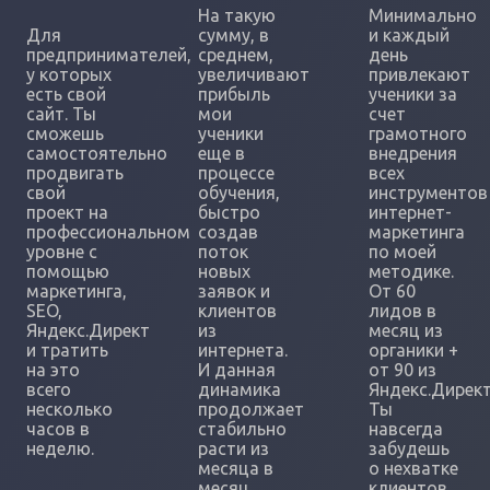
На такую
Минимально
Для
сумму, в
и каждый
предпринимателей,
среднем,
день
у которых
увеличивают
привлекают
есть свой
прибыль
ученики за
сайт. Ты
мои
счет
сможешь
ученики
грамотного
самостоятельно
еще в
внедрения
продвигать
процессе
всех
свой
обучения,
инструментов
проект на
быстро
интернет-
профессиональном
создав
маркетинга
уровне с
поток
по моей
помощью
новых
методике.
маркетинга,
заявок и
От 60
SEO,
клиентов
лидов в
Яндекс.Директ
из
месяц из
и тратить
интернета.
органики +
на это
И данная
от 90 из
всего
динамика
Яндекс.Директ
несколько
продолжает
Ты
часов в
стабильно
навсегда
неделю.
расти из
забудешь
месяца в
о нехватке
месяц.
клиентов.