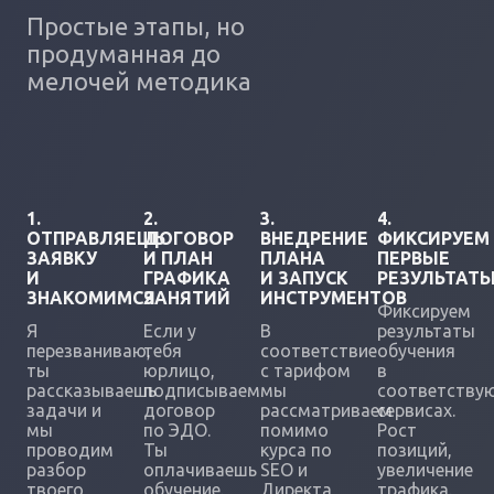
Простые этапы, но
продуманная до
мелочей методика
1.
2.
3.
4.
ОТПРАВЛЯЕШЬ
ДОГОВОР
ВНЕДРЕНИЕ
ФИКСИРУЕМ
ЗАЯВКУ
И ПЛАН
ПЛАНА
ПЕРВЫЕ
И
ГРАФИКА
И ЗАПУСК
РЕЗУЛЬТАТ
ЗНАКОМИМСЯ
ЗАНЯТИЙ
ИНСТРУМЕНТОВ
Фиксируем
Я
Если у
В
результаты
перезваниваю,
тебя
соответствие
обучения
ты
юрлицо,
с тарифом
в
рассказываешь
подписываем
мы
соответству
задачи и
договор
рассматриваем
сервисах.
мы
по ЭДО.
помимо
Рост
проводим
Ты
курса по
позиций,
разбор
оплачиваешь
SEO и
увеличение
твоего
обучение.
Директа,
трафика.