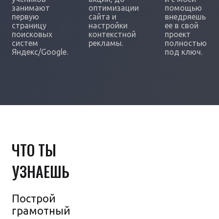
занимают
оптимизации
помощью
первую
сайта и
внедряешь
страницу
настройки
ее в свой
поисковых
контекстной
проект
систем
рекламы.
полностью
Яндекс/Google.
под ключ.
ЧТО ТЫ
УЗНАЕШЬ
Построй
грамотный