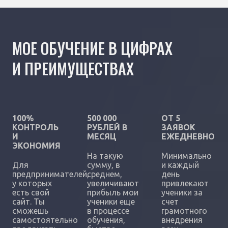
МОЕ ОБУЧЕНИЕ В ЦИФРАХ
И ПРЕИМУЩЕСТВАХ
100%
500 000
ОТ 5
КОНТРОЛЬ
РУБЛЕЙ В
ЗАЯВОК
И
МЕСЯЦ
ЕЖЕДНЕВНО
ЭКОНОМИЯ
На такую
Минимально
Для
сумму, в
и каждый
предпринимателей,
среднем,
день
у которых
увеличивают
привлекают
есть свой
прибыль мои
ученики за
сайт. Ты
ученики еще
счет
сможешь
в процессе
грамотного
самостоятельно
обучения,
внедрения