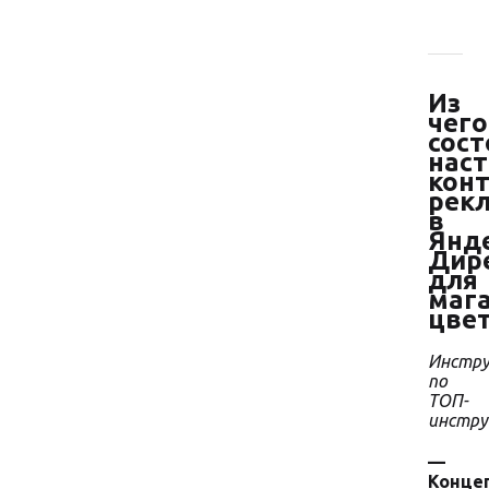
Из
чего
сост
нас
кон
рек
в
Янд
Дир
для
маг
цве
Инстру
по
ТОП-
инстр
—
Конце