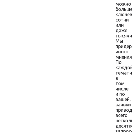
можно
больш
ключев
сотни
или
даже
тысячи
Мы
приде
иного
мнения
По
каждо
темати
в
том
числе
и по
вашей,
заявки
приво
всего
нескол
десятк
запрос