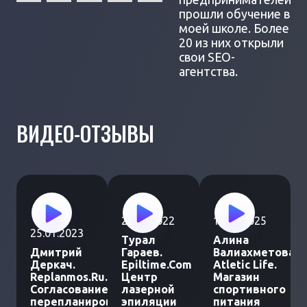
прошли обучение в
моей школе. Более
20 из них открыли
свои SEO-
агентства.
ВИДЕО-ОТЗЫВЫ
25.12.2022
19.02.2025
25.01.2023
Турал
Алина
Дмитрий
Гараев.
Валиахметова.
Деркач.
Epiltime.Com
Atletic Life.
Replanmos.Ru.
Центр
Магазин
Согласование
лазерной
спортивного
перепланировки
эпиляции
питания