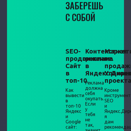
ЗАБЕРЕШЬ
С СОБОЙ
SEO-
Контекстная
Маркет
продвижение.
реклама
+
Сайт
в
продаж
в
Яндекс.Дире
Упаков
топ-10
проект
Реклама
должна
Как
Кроме
себя
вывести
инструмен
окупать.
в
SEO
Если
топ-10
и
у
Яндекс
Яндекс.Дир
тебя
и
я
не
Google
дам
так,
сайт:
рекоменда
значит,