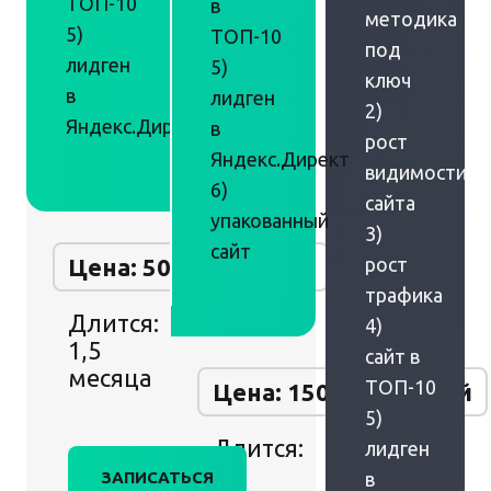
ТОП-10
в
методика
5)
ТОП-10
под
лидген
5)
ключ
в
лидген
2)
Яндекс.Директ
в
рост
Яндекс.Директ
видимости
6)
сайта
упакованный
3)
сайт
Цена: 50 000 рублей
рост
трафика
Длится:
4)
1,5
сайт в
месяца
ТОП-10
Цена: 150 000 рублей
5)
Длится:
лидген
2
ЗАПИСАТЬСЯ
в