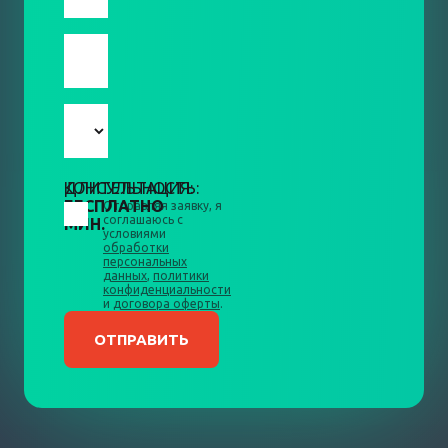
КОНСУЛЬТАЦИЯ:
ДЛИТЕЛЬНОСТЬ:
БЕСПЛАТНО
10
Отправляя заявку, я
соглашаюсь с
МИН.
условиями
обработки
персональных
данных
,
политики
конфиденциальности
и
договора оферты
.
ОТПРАВИТЬ