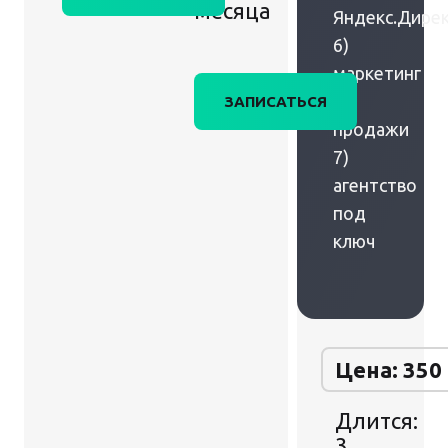
месяца
Яндекс.Дире
6)
маркетинг
+
ЗАПИСАТЬСЯ
продажи
7)
агентство
под
ключ
Цена: 350
Длится:
3