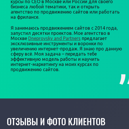
курсы по СЕО в Москве или России для своего
бизнеса любой тематики, так и открыть
агентство по продвижению сайтов или работать
на фрилансе.
Я занимаюсь продвижением сайтов с 2014 года,
запустил десятки проектов. Мое агентство в
Москве
Dneprovsky and Partners
предлагает
эксклюзивные инструменты и воронки по
увеличению интернет-продаж. Я знаю про данную
сферу всё. Моя задача – передать тебе
эффективную модель работы и научить
интернет-маркетингу на моих курсах по
продвижению сайтов.
ОТЗЫВЫ И ФОТО КЛИЕНТОВ