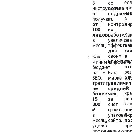
есл
3
со
пр
инструментов
всеми
на
и
подрядчи
в
получать
и
сту
от
контроли
100
их
лидов
работу,
Ка
в
увеличив
ре
месяц.
эффектив
вы
для
са
своих
в
Как
клиентов.
то
минимизировать
от
бюджет
ре
на
Как
отч
SEO,
маркетол
а
тратить
увеличит
не
не
средний
кра
более
чек
пе
15
за
кли
000
счет
₽
грамотно
в
упаковки
Ск
месяц,
сайта.
пр
уделяя
пр
продвижению
пр
Как