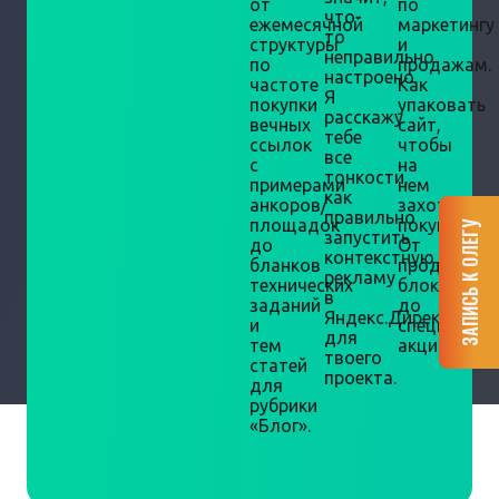
от
по
что-
ежемесячной
маркетингу
то
структуры
и
неправильно
по
продажам.
настроено.
частоте
Как
Я
покупки
упаковать
расскажу
вечных
сайт,
тебе
ссылок
чтобы
все
с
на
тонкости,
примерами
нем
как
анкоров/
захотели
правильно
площадок
покупать.
ЗАПИСЬ К ОЛЕГУ
запустить
до
От
контекстную
бланков
продающи
рекламу
технических
блоков
в
заданий
до
Яндекс.Директ
и
специальн
для
тем
акций.
твоего
статей
проекта.
для
рубрики
«Блог».