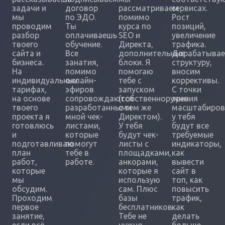
задачи и
договор
рассматриваем
сервисах.
мы
по ЭДО.
помимо
Рост
проводим
Ты
курса по
позиций,
разбор
оплачиваешь
SEO и
увеличение
твоего
обучение.
Директа,
трафика.
сайта и
Все
дополнительные
Дорабатыва
бизнеса.
занатия,
блоки. Я
структуру,
На
помимо
помогаю
вносим
индивидуальных
онлайн-
тебе с
коррективы.
тарифах,
эфиров
запуском
С точки
на основе
сопровождаются
(собственноручно
зрения
твоего
разработанными
с тем же
масштабиров
проекта я
мной чек-
Директом).
у тебя
готовлюсь
листами,
У тебя
будут все
и
которые
будут чек-
требуемые
подготавливаю
помогут
листы с
индикаторы,
план
тебе в
площадками,
как
работ,
работе.
анкорами,
вывести
которые
которые я
сайт в
мы
использую
топ, как
обсудим.
сам. Плюс
повысить
Проходим
базы
трафик,
первое
бесплатников.
как
занятие,
Тебе не
делать