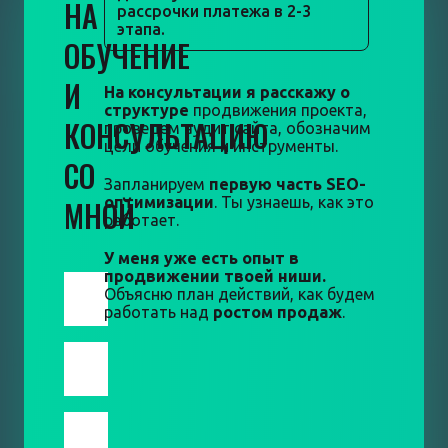
НА
рассрочки платежа в 2-3
этапа.
ОБУЧЕНИЕ
И
На консультации я расскажу о
структуре
продвижения проекта,
КОНСУЛЬТАЦИЮ
проведем аудит сайта, обозначим
цели обучения и инструменты.
СО
Запланируем
первую часть SEO-
МНОЙ
оптимизации
. Ты узнаешь, как это
работает.
У меня уже есть опыт в
продвижении твоей ниши.
Объясню план действий, как будем
работать над
ростом продаж
.