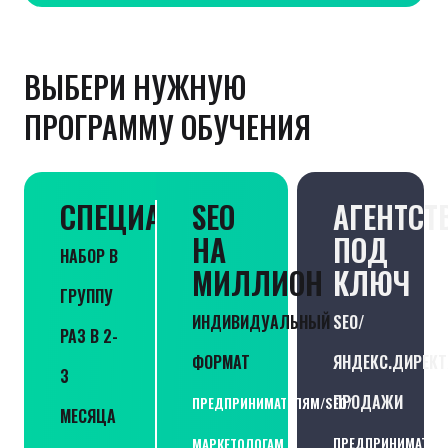
ВЫБЕРИ НУЖНУЮ
ПРОГРАММУ ОБУЧЕНИЯ
СПЕЦИАЛИСТ
SEO
АГЕНТСТ
НА
ПОД
НАБОР В
МИЛЛИОН
КЛЮЧ
ГРУППУ
ИНДИВИДУАЛЬНЫЙ
SEO/
РАЗ В 2-
ФОРМАТ
ЯНДЕКС.ДИРЕКТ
3
ПРОДАЖИ
ПРЕДПРИНИМАТЕЛЯМ/SEO/
МЕСЯЦА
ПРЕДПРИНИМАТЕЛЯ
МАРКЕТОЛОГАМ