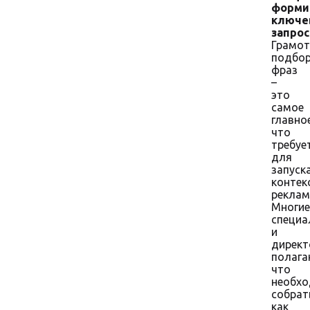
форми
ключе
запрос
Грамо
подбо
фраз
–
это
самое
главное
что
требуе
для
запуск
контек
реклам
Многие
специа
и
директ
полага
что
необх
собрат
как