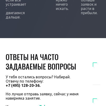
если всё
нужно
больше
устраивает
ничего
заявок и
-
искать.
расти в
двигаемся
прибыли.
дальше.
ОТВЕТЫ НА ЧАСТО
ЗАДАВАЕМЫЕ ВОПРОСЫ
У тебя остались вопросы? Набирай.
Отвечу по телефону:
+7 (495) 128-20-36.
Но лучше отправь заявку, сейчас у меня
наверняка занятие.