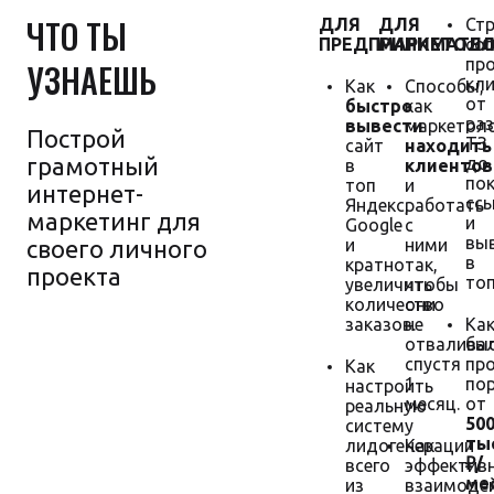
ЧТО ТЫ
ДЛЯ
ДЛЯ
Стр
ПРЕДПРИНИМАТЕ
МАРКЕТОЛО
со
пр
УЗНАЕШЬ
кл
Как
Способы,
от
быстро
как
ра
вывести
маркетол
Построй
ТЗ
сайт
находить
грамотный
до
в
клиентов
пок
топ
и
интернет-
сс
Яндекс,
работать
маркетинг для
и
Google
с
вы
своего личного
и
ними
в
кратно
так,
проекта
топ
увеличить
чтобы
количество
они
заказов.
не
Ка
отвалива
бы
спустя
пр
Как
1
по
настроить
Гарантия
месяц.
от
реальную
увеличения
50
систему
продаж
тыс
лидогенерации
Как
₽/
всего
эффектив
мес
из
взаимоде