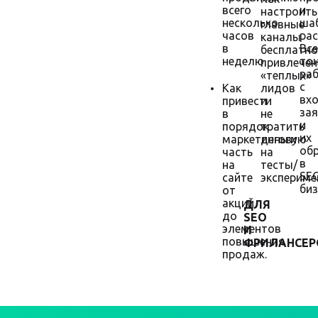
всего
и
настроить
несколько
ша
главные
часов
рас
каналы
в
Все
бесплатно
неделю.
то
привлечен
ра
«теплых»
с
Как
лидов
вх
привести
и
за
в
не
и
порядок
тратить
их
маркетинговую
деньги
об
часть
на
в
на
тесты/
SE
сайте
экспериме
биз
от
акций
ДЛЯ
до
SEO
элементов
И
повышения
ФРИЛАНСЕР
продаж.