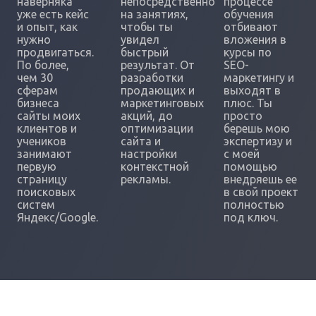
наверняка
непосредственно
процессе
уже есть кейс
на занятиях,
обучения
и опыт, как
чтобы ты
отбивают
нужно
увидел
вложения в
продвигаться.
быстрый
курсы по
По более,
результат. От
SEO-
чем 30
разработки
маркетингу и
сферам
продающих и
выходят в
бизнеса
маркетинговых
плюс. Ты
сайты моих
акций, до
просто
клиентов и
оптимизации
берешь мою
учеников
сайта и
экспертизу и
занимают
настройки
с моей
первую
контекстной
помощью
страницу
рекламы.
внедряешь ее
поисковых
в свой проект
систем
полностью
Яндекс/Google.
под ключ.