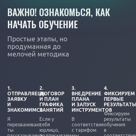
ВАЖНО! ОЗНАКОМЬСЯ, КАК
НАЧАТЬ ОБУЧЕНИЕ
Простые этапы, но
продуманная до
мелочей методика
1.
2.
3.
4.
ОТПРАВЛЯЕШЬ
ДОГОВОР
ВНЕДРЕНИЕ
ФИКСИРУЕМ
ЗАЯВКУ
И ПЛАН
ПЛАНА
ПЕРВЫЕ
И
ГРАФИКА
И ЗАПУСК
РЕЗУЛЬТАТ
ЗНАКОМИМСЯ
ЗАНЯТИЙ
ИНСТРУМЕНТОВ
Фиксируем
Я
Если у
В
результаты
перезваниваю,
тебя
соответствие
обучения
ты
юрлицо,
с тарифом
в
рассказываешь
подписываем
мы
соответству