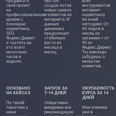
продвигать
быстро
всех
свой проект
создав поток
инструментов
на
новых заявок
интернет-
профессиональном
и клиентов из
маркетинга
уровне с
интернета. И
по моей
помощью
данная
методике. От
маркетинга,
динамика
60 лидов в
SEO,
продолжает
месяц из
Яндекс.Директ
стабильно
органики + от
и тратить на
расти из
90 из
это всего
месяца в
Яндекс.Директ.
несколько
месяц.
Ты навсегда
часов в
забудешь о
неделю.
нехватке
клиентов.
ОСНОВАНО
ЗАПУСК ЗА
ОКУПАЕМОСТЬ
НА КЕЙСАХ
7-14 ДНЕЙ
КУРСА ЗА 14
ДНЕЙ
По твоей
Оперативно
тематике у
внедряем все
Мои ученики
меня
рекомендации
уже в