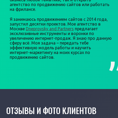
агентство по продвижению сайтов или работать
на фрилансе.
Я занимаюсь продвижением сайтов с 2014 года,
запустил десятки проектов. Мое агентство в
Москве
Dneprovsky and Partners
предлагает
эксклюзивные инструменты и воронки по
увеличению интернет-продаж. Я знаю про данную
сферу всё. Моя задача – передать тебе
эффективную модель работы и научить
интернет-маркетингу на моих курсах по
продвижению сайтов.
ОТЗЫВЫ И ФОТО КЛИЕНТОВ