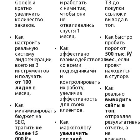
Google и
и работать
ТЗ до
кратно
с ними так,
покупки
увеличить
чтобы они
ссылок и
количество
не
вывода в
заказов.
отваливались
топ.
спустя 1
месяц.
Как
Как быстро
настроить
пробить
реальную
Как
порог от
систему
эффективно
500 тыс. ₽/
лидогенерации
взаимодействовать
мес.
, если
всего из 3
со всеми
проект
инструментов
подрядчиками
находится
и получать
и
в ступоре.
от 100
контролировать
лидов
в
их работу,
Как
месяц.
увеличив
реально
эффективность
выводить
для своих
Как
сайты в
клиентов.
минимизировать
топ
,
бюджет на
отправляя
SEO,
Как
результативн
тратить
не
маркетологу
отчеты, а
более 15
увеличить
не
000 ₽
в
средний
краснеть