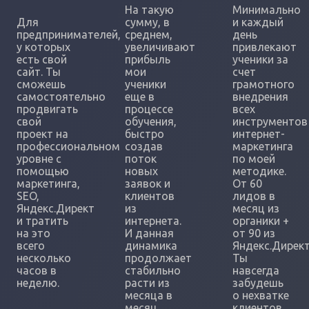
На такую
Минимально
Для
сумму, в
и каждый
предпринимателей,
среднем,
день
у которых
увеличивают
привлекают
есть свой
прибыль
ученики за
сайт. Ты
мои
счет
сможешь
ученики
грамотного
самостоятельно
еще в
внедрения
продвигать
процессе
всех
свой
обучения,
инструментов
проект на
быстро
интернет-
профессиональном
создав
маркетинга
уровне с
поток
по моей
помощью
новых
методике.
маркетинга,
заявок и
От 60
SEO,
клиентов
лидов в
Яндекс.Директ
из
месяц из
и тратить
интернета.
органики +
на это
И данная
от 90 из
всего
динамика
Яндекс.Директ
несколько
продолжает
Ты
часов в
стабильно
навсегда
неделю.
расти из
забудешь
месяца в
о нехватке
месяц.
клиентов.