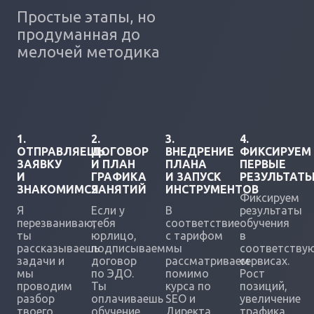
Простые этапы, но
продуманная до
мелочей методика
1.
2.
3.
4.
ОТПРАВЛЯЕШЬ
ДОГОВОР
ВНЕДРЕНИЕ
ФИКСИРУЕМ
ЗАЯВКУ
И ПЛАН
ПЛАНА
ПЕРВЫЕ
И
ГРАФИКА
И ЗАПУСК
РЕЗУЛЬТАТ
ЗНАКОМИМСЯ
ЗАНЯТИЙ
ИНСТРУМЕНТОВ
Фиксируем
Я
Если у
В
результаты
перезваниваю,
тебя
соответствие
обучения
ты
юрлицо,
с тарифом
в
рассказываешь
подписываем
мы
соответству
задачи и
договор
рассматриваем
сервисах.
мы
по ЭДО.
помимо
Рост
проводим
Ты
курса по
позиций,
разбор
оплачиваешь
SEO и
увеличение
твоего
обучение.
Директа,
трафика.