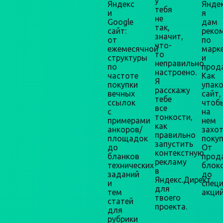
у
Яндекс
Яндек
тебя
и
я
не
Google
дам
так,
сайт:
реко
значит,
от
по
что-
ежемесячной
марк
то
структуры
и
неправильно
по
прод
настроено.
частоте
Как
Я
покупки
упак
расскажу
вечных
сайт,
тебе
ссылок
чтоб
все
с
на
тонкости,
примерами
нем
как
анкоров/
захо
правильно
площадок
покуп
запустить
до
От
контекстную
бланков
прод
рекламу
технических
блок
в
заданий
до
Яндекс.Директ
и
спец
для
тем
акций
твоего
статей
проекта.
для
рубрики