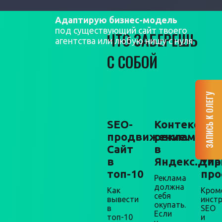
Адаптирую бизнес-модель
под существующий сайт твоего
ЧТО ЗАБЕРЕШЬ
агентства или любую нишу с нуля
С СОБОЙ
ЗАПИСЬ К ОЛЕГУ
SEO-
Контекстна
Мар
продвижение.
реклама
+
Сайт
в
про
в
Яндекс.Дир
Упа
топ-10
про
Реклама
должна
Как
Кром
себя
вывести
инст
окупать.
в
SEO
Если
топ-10
и