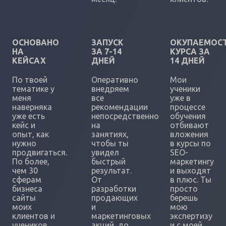
ОСНОВАНО
ЗАПУСК
ОКУПАЕМОС
НА
ЗА 7-14
КУРСА ЗА
КЕЙСАХ
ДНЕЙ
14 ДНЕЙ
По твоей
Оперативно
Мои
тематике у
внедряем
ученики
меня
все
уже в
наверняка
рекомендации
процессе
уже есть
непосредственно
обучения
кейс и
на
отбивают
опыт, как
занятиях,
вложения
нужно
чтобы ты
в курсы по
продвигаться.
увидел
SEO-
По более,
быстрый
маркетингу
чем 30
результат.
и выходят
сферам
От
в плюс. Ты
бизнеса
разработки
просто
сайты
продающих
берешь
моих
и
мою
клиентов и
маркетинговых
экспертизу
учеников
акций, до
и с моей