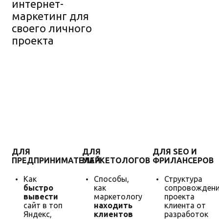
интернет-
маркетинг для
своего личного
проекта
Гарантия
увеличения
продаж
ДЛЯ
ДЛЯ
ДЛЯ SEO И
ПРЕДПРИНИМАТЕЛЕЙ
МАРКЕТОЛОГОВ
ФРИЛАНСЕРОВ
Как
Способы,
Структура
быстро
как
сопровожден
вывести
маркетологу
проекта
сайт в топ
находить
клиента от
Яндекс,
клиентов
разработок