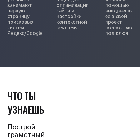
занимают
оптимизации
помощью
первую
сайта и
внедряешь
страницу
настройки
ее в свой
поисковых
контекстной
проект
систем
рекламы.
полностью
Яндекс/Google.
под ключ.
ЧТО ТЫ
УЗНАЕШЬ
Построй
грамотный