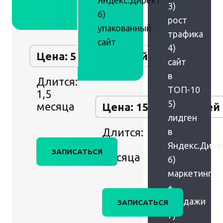
Яндекс.Директ
3)
6)
рост
упакованный
трафика
сайт
4)
Цена: 50 000 рублей
сайт
в
Длится:
ТОП-10
1,5
5)
месяца
Цена: 150 000 рублей
лидген
Длится:
в
2
Яндекс.Дире
ЗАПИСАТЬСЯ
месяца
6)
маркетинг
+
продажи
ЗАПИСАТЬСЯ
7)