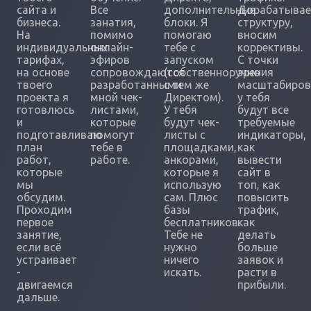
сайта и
Все
дополнительные
Дорабатыва
бизнеса.
занатия,
блоки. Я
структуру,
На
помимо
помогаю
вносим
индивидуальных
онлайн-
тебе с
коррективы.
тарифах,
эфиров
запуском
С точки
на основе
сопровождаются
(собственноручно
зрения
твоего
разработанными
с тем же
масштабиров
проекта я
мной чек-
Директом).
у тебя
готовлюсь
листами,
У тебя
будут все
и
которые
будут чек-
требуемые
подготавливаю
помогут
листы с
индикаторы,
план
тебе в
площадками,
как
работ,
работе.
анкорами,
вывести
которые
которые я
сайт в
мы
использую
топ, как
обсудим.
сам. Плюс
повысить
Проходим
базы
трафик,
первое
бесплатников.
как
занятие,
Тебе не
делать
если всё
нужно
больше
устраивает
ничего
заявок и
-
искать.
расти в
двигаемся
прибыли.
дальше.