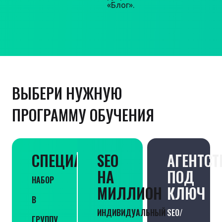
«Блог».
ВЫБЕРИ НУЖНУЮ
ПРОГРАММУ ОБУЧЕНИЯ
СПЕЦИАЛИСТ
SEO
АГЕНТСТ
НА
ПОД
НАБОР
МИЛЛИОН
КЛЮЧ
В
ИНДИВИДУАЛЬНЫЙ
SEO/
ГРУППУ