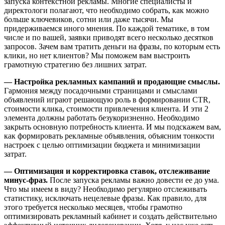
запуска контекстной рекламы. Многие специалисты и
директологи полагают, что необходимо собрать, как можно
больше ключевиков, сотни или даже тысячи. Мы
придерживаемся иного мнения. По каждой тематике, в том
числе и по вашей, заявки приводят всего несколько десятков
запросов. Зачем вам тратить деньги на фразы, по которым есть
клики, но нет клиентов? Мы поможем вам выстроить
грамотную стратегию без лишних затрат.
— Настройка рекламных кампаний и продающие смыслы.
Гармония между посадочными страницами и смыслами
объявлений играют решающую роль в формировании CTR,
стоимости клика, стоимости привлечения клиента. И эти 2
элемента должны работать безукоризненно. Необходимо
закрыть основную потребность клиента. И мы подскажем вам,
как формировать рекламные объявления, объясним тонкости
настроек с целью оптимизации бюджета и минимизации
затрат.
— Оптимизация и корректировка ставок, отслеживание
минус-фраз.
После запуска рекламы важно довести ее до ума.
Что мы имеем в виду? Необходимо регулярно отслеживать
статистику, исключать нецелевые фразы. Как правило, для
этого требуется несколько месяцев, чтобы грамотно
оптимизировать рекламный кабинет и создать действительно