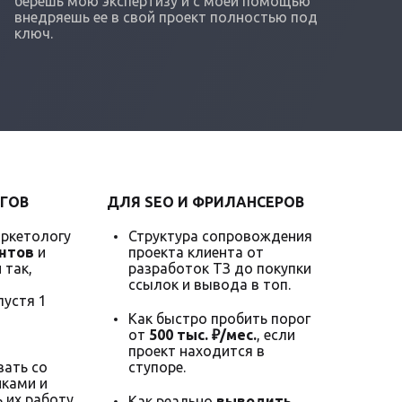
берешь мою экспертизу и с моей помощью
внедряешь ее в свой проект полностью под
ключ.
ГОВ
ДЛЯ SEO И ФРИЛАНСЕРОВ
аркетологу
Структура сопровождения
нтов
и
проекта клиента от
 так,
разработок ТЗ до покупки
ссылок и вывода в топ.
пустя 1
Как быстро пробить порог
от
500 тыс. ₽/мес.
, если
проект находится в
ать со
ступоре.
ками и
 их работу,
Как реально
выводить