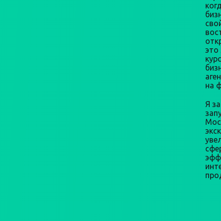
ког
бизн
сво
вос
откр
это
кур
биз
аге
на 
Я з
зап
Мос
экс
уве
сфе
эфф
инт
про