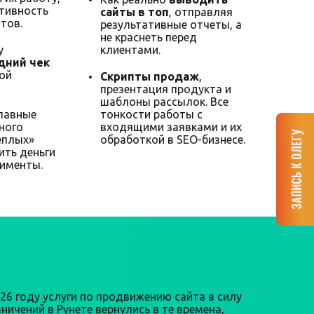
тивность
сайты в топ
, отправляя
тов.
результативные отчеты, а
не краснеть перед
у
клиентами.
дний чек
ной
Скрипты продаж
,
презентация продукта и
шаблоны рассылок. Все
главные
тонкости работы с
ного
входящими заявками и их
ЗАПИСЬ К ОЛЕГУ
еплых»
обработкой в SEO-бизнесе.
ить деньги
рименты.
026 году услуги по продвижению сайта в силу
ничений в Рунете вернулись в те времена,