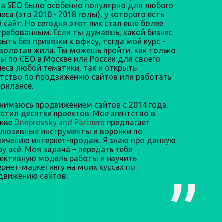
да SEO было особенно популярно для любого
еса (это 2010 - 2018 годы), у которого есть
й сайт. Но сегодня этот пик стал еще более
требованным. Если ты думаешь, какой бизнес
ыть без привязки к офису, тогда мой курс -
 золотая жила. Ты можешь пройти, как только
сы по СЕО в Москве или России для своего
неса любой тематики, так и открыть
нтство по продвижению сайтов или работать
фрилансе.
анимаюсь продвижением сайтов с 2014 года,
устил десятки проектов. Мое агентство в
кве
Dneprovsky and Partners
предлагает
клюзивные инструменты и воронки по
личению интернет-продаж. Я знаю про данную
ру всё. Моя задача – передать тебе
ективную модель работы и научить
ернет-маркетингу на моих курсах по
движению сайтов.