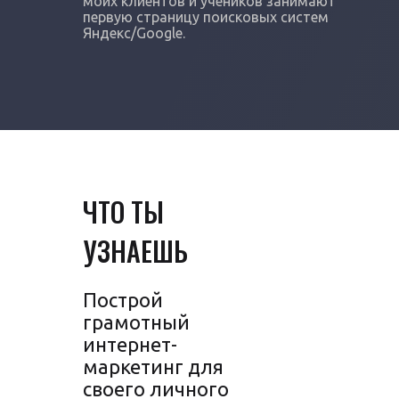
моих клиентов и учеников занимают
первую страницу поисковых систем
Яндекс/Google.
ЧТО ТЫ
УЗНАЕШЬ
Построй
грамотный
интернет-
маркетинг для
своего личного