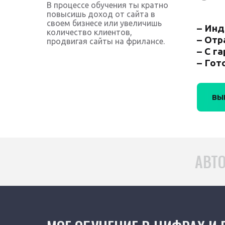
В процессе обучения ты кратно
повысишь доход от сайта в
своем бизнесе или увеличишь
– Инд
количество клиентов,
– Отр
продвигая сайты на фрилансе.
– С г
– Гот
ВЫ
АВТО