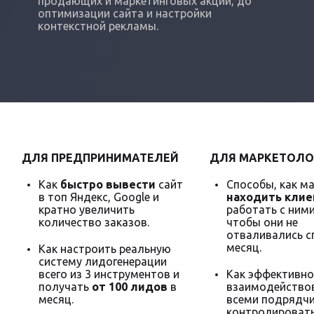
продающих и маркетинговых акций, до
оптимизации сайта и настройки
контекстной рекламы.
ДЛЯ ПРЕДПРИНИМАТЕЛЕЙ
ДЛЯ МАРКЕТОЛО
Как
быстро вывести
сайт
Способы, как м
в топ Яндекс, Google и
находить клие
кратно увеличить
работать с ними
количество заказов.
чтобы они не
отваливались с
месяц.
Как настроить реальную
систему лидогенерации
всего из 3 инструментов и
Как эффективно
получать
от 100 лидов
в
взаимодействов
месяц.
всеми подрядчи
контролировать