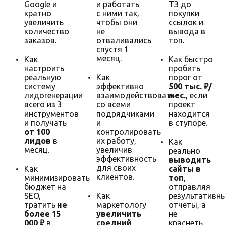
Google и
и работать
ТЗ до
кратно
с ними так,
покупки
увеличить
чтобы они
ссылок и
количество
не
вывода в
заказов.
отваливались
топ.
спустя 1
месяц.
Как
Как быстро
настроить
пробить
реальную
Как
порог от
систему
эффективно
500 тыс. ₽/
лидогенерации
взаимодействовать
мес.
, если
всего из 3
со всеми
проект
инструментов
подрядчиками
находится
и получать
и
в ступоре.
от 100
контролировать
лидов
в
их работу,
Как
месяц.
увеличив
реально
эффективность
выводить
для своих
Как
сайты в
клиентов.
минимизировать
топ
,
бюджет на
отправляя
SEO,
Как
результативн
тратить
не
маркетологу
отчеты, а
более 15
увеличить
не
000 ₽
в
средний
краснеть