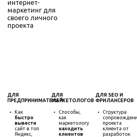
интернет-
маркетинг для
своего личного
проекта
Гарантия
увеличения
продаж
ДЛЯ
ДЛЯ
ДЛЯ SEO И
ПРЕДПРИНИМАТЕЛЕЙ
МАРКЕТОЛОГОВ
ФРИЛАНСЕРОВ
Как
Способы,
Структура
быстро
как
сопровожден
вывести
маркетологу
проекта
сайт в топ
находить
клиента от
Яндекс,
клиентов
разработок