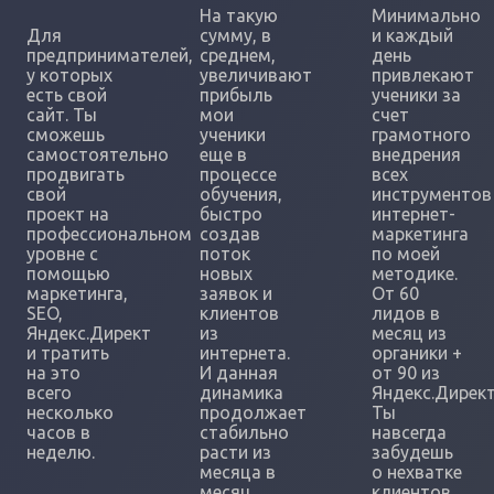
На такую
Минимально
Для
сумму, в
и каждый
предпринимателей,
среднем,
день
у которых
увеличивают
привлекают
есть свой
прибыль
ученики за
сайт. Ты
мои
счет
сможешь
ученики
грамотного
самостоятельно
еще в
внедрения
продвигать
процессе
всех
свой
обучения,
инструментов
проект на
быстро
интернет-
профессиональном
создав
маркетинга
уровне с
поток
по моей
помощью
новых
методике.
маркетинга,
заявок и
От 60
SEO,
клиентов
лидов в
Яндекс.Директ
из
месяц из
и тратить
интернета.
органики +
на это
И данная
от 90 из
всего
динамика
Яндекс.Директ
несколько
продолжает
Ты
часов в
стабильно
навсегда
неделю.
расти из
забудешь
месяца в
о нехватке
месяц.
клиентов.