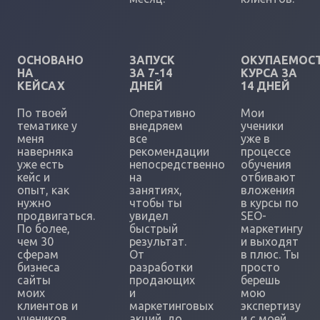
ОСНОВАНО
ЗАПУСК
ОКУПАЕМОС
НА
ЗА 7-14
КУРСА ЗА
КЕЙСАХ
ДНЕЙ
14 ДНЕЙ
По твоей
Оперативно
Мои
тематике у
внедряем
ученики
меня
все
уже в
наверняка
рекомендации
процессе
уже есть
непосредственно
обучения
кейс и
на
отбивают
опыт, как
занятиях,
вложения
нужно
чтобы ты
в курсы по
продвигаться.
увидел
SEO-
По более,
быстрый
маркетингу
чем 30
результат.
и выходят
сферам
От
в плюс. Ты
бизнеса
разработки
просто
сайты
продающих
берешь
моих
и
мою
клиентов и
маркетинговых
экспертизу
учеников
акций, до
и с моей