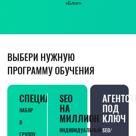
«Блог».
ВЫБЕРИ НУЖНУЮ
ПРОГРАММУ ОБУЧЕНИЯ
СПЕЦИАЛИСТ
SEO
АГЕНТСТ
НА
ПОД
НАБОР
МИЛЛИОН
КЛЮЧ
В
ИНДИВИДУАЛЬНЫЙ
SEO/
ГРУППУ