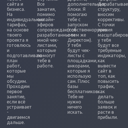
сайта и
Все
дополнительные
Дорабатыва
бизнеса.
занатия,
блоки. Я
структуру,
На
помимо
помогаю
вносим
индивидуальных
онлайн-
тебе с
коррективы.
тарифах,
эфиров
запуском
С точки
на основе
сопровождаются
(собственноручно
зрения
твоего
разработанными
с тем же
масштабиров
проекта я
мной чек-
Директом).
у тебя
готовлюсь
листами,
У тебя
будут все
и
которые
будут чек-
требуемые
подготавливаю
помогут
листы с
индикаторы,
план
тебе в
площадками,
как
работ,
работе.
анкорами,
вывести
которые
которые я
сайт в
мы
использую
топ, как
обсудим.
сам. Плюс
повысить
Проходим
базы
трафик,
первое
бесплатников.
как
занятие,
Тебе не
делать
если всё
нужно
больше
устраивает
ничего
заявок и
-
искать.
расти в
двигаемся
прибыли.
дальше.