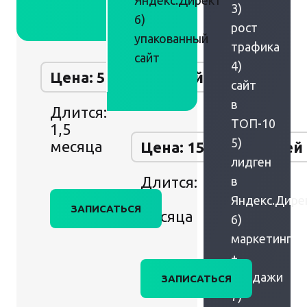
Яндекс.Директ
3)
6)
рост
упакованный
трафика
сайт
4)
Цена: 50 000 рублей
сайт
в
Длится:
ТОП-10
1,5
5)
месяца
Цена: 150 000 рублей
лидген
Длится:
в
2
Яндекс.Дире
ЗАПИСАТЬСЯ
месяца
6)
маркетинг
+
продажи
ЗАПИСАТЬСЯ
7)