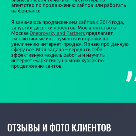
агентство по продвижению сайтов или работать
на фрилансе.
Я занимаюсь продвижением сайтов с 2014 года,
запустил десятки проектов. Мое агентство в
Москве
Dneprovsky and Partners
предлагает
эксклюзивные инструменты и воронки по
увеличению интернет-продаж. Я знаю про данную
сферу всё. Моя задача – передать тебе
эффективную модель работы и научить
интернет-маркетингу на моих курсах по
продвижению сайтов.
ОТЗЫВЫ И ФОТО КЛИЕНТОВ