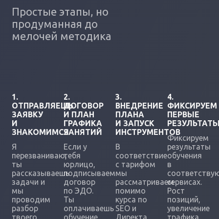
Простые этапы, но
продуманная до
мелочей методика
1.
2.
3.
4.
ОТПРАВЛЯЕШЬ
ДОГОВОР
ВНЕДРЕНИЕ
ФИКСИРУЕМ
ЗАЯВКУ
И ПЛАН
ПЛАНА
ПЕРВЫЕ
И
ГРАФИКА
И ЗАПУСК
РЕЗУЛЬТАТ
ЗНАКОМИМСЯ
ЗАНЯТИЙ
ИНСТРУМЕНТОВ
Фиксируем
Я
Если у
В
результаты
перезваниваю,
тебя
соответствие
обучения
ты
юрлицо,
с тарифом
в
рассказываешь
подписываем
мы
соответству
задачи и
договор
рассматриваем
сервисах.
мы
по ЭДО.
помимо
Рост
проводим
Ты
курса по
позиций,
разбор
оплачиваешь
SEO и
увеличение
твоего
обучение.
Директа,
трафика.