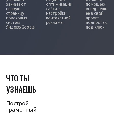
занимают
оптимизации
помощью
первую
сайта и
внедряешь
страницу
настройки
ее в свой
поисковых
контекстной
проект
систем
рекламы.
полностью
Яндекс/Google.
под ключ.
ЧТО ТЫ
УЗНАЕШЬ
Построй
грамотный