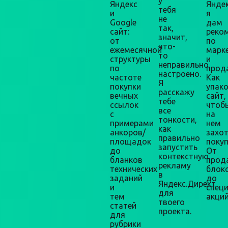
у
Яндекс
Яндек
тебя
и
я
не
Google
дам
так,
сайт:
реко
значит,
от
по
что-
ежемесячной
марк
то
структуры
и
неправильно
по
прод
настроено.
частоте
Как
Я
покупки
упак
расскажу
вечных
сайт,
тебе
ссылок
чтоб
все
с
на
тонкости,
примерами
нем
как
анкоров/
захо
правильно
площадок
покуп
запустить
до
От
контекстную
бланков
прод
рекламу
технических
блок
в
заданий
до
Яндекс.Директ
и
спец
для
тем
акций
твоего
статей
проекта.
для
рубрики