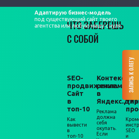
Адаптирую бизнес-модель
под существующий сайт твоего
ЧТО ЗАБЕРЕШЬ
агентства или любую нишу с нуля
С СОБОЙ
ЗАПИСЬ К ОЛЕГУ
SEO-
Контекстна
Мар
продвижение.
реклама
+
Сайт
в
про
в
Яндекс.Дир
Упа
топ-10
про
Реклама
должна
Как
Кром
себя
вывести
инст
окупать.
в
SEO
Если
топ-10
и