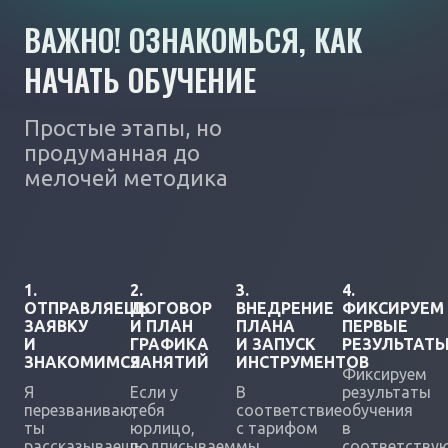
ВАЖНО! ОЗНАКОМЬСЯ, КАК
НАЧАТЬ ОБУЧЕНИЕ
Простые этапы, но
продуманная до
мелочей методика
1.
2.
3.
4.
ОТПРАВЛЯЕШЬ
ДОГОВОР
ВНЕДРЕНИЕ
ФИКСИРУЕМ
ЗАЯВКУ
И ПЛАН
ПЛАНА
ПЕРВЫЕ
И
ГРАФИКА
И ЗАПУСК
РЕЗУЛЬТАТ
ЗНАКОМИМСЯ
ЗАНЯТИЙ
ИНСТРУМЕНТОВ
Фиксируем
Я
Если у
В
результаты
перезваниваю,
тебя
соответствие
обучения
ты
юрлицо,
с тарифом
в
рассказываешь
подписываем
мы
соответству