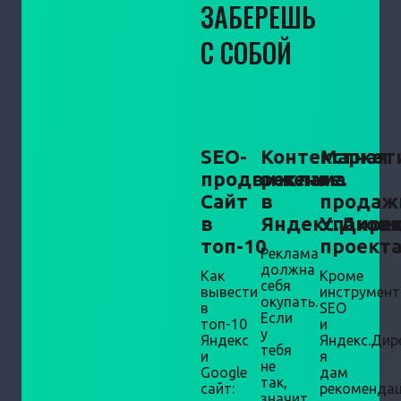
ЗАБЕРЕШЬ
С СОБОЙ
SEO-
Контекстная
Маркет
продвижение.
реклама
+
Сайт
в
продаж
в
Яндекс.Дире
Упаков
топ-10
проект
Реклама
должна
Как
Кроме
себя
вывести
инструмен
окупать.
в
SEO
Если
топ-10
и
у
Яндекс
Яндекс.Дир
тебя
и
я
не
Google
дам
так,
сайт:
рекоменда
значит,