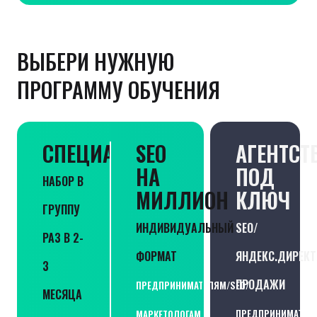
ВЫБЕРИ НУЖНУЮ
ПРОГРАММУ ОБУЧЕНИЯ
СПЕЦИАЛИСТ
SEO
АГЕНТСТ
НА
ПОД
НАБОР В
МИЛЛИОН
КЛЮЧ
ГРУППУ
ИНДИВИДУАЛЬНЫЙ
SEO/
РАЗ В 2-
ФОРМАТ
ЯНДЕКС.ДИРЕКТ
3
ПРОДАЖИ
ПРЕДПРИНИМАТЕЛЯМ/SEO/
МЕСЯЦА
ПРЕДПРИНИМАТЕЛЯ
МАРКЕТОЛОГАМ