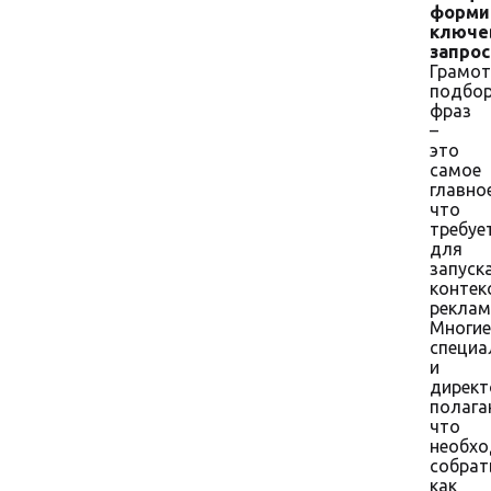
форми
ключе
запрос
Грамо
подбо
фраз
–
это
самое
главное
что
требуе
для
запуск
контек
реклам
Многие
специа
и
директ
полага
что
необх
собрат
как