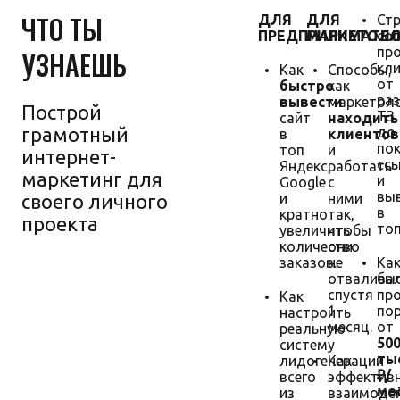
ЧТО ТЫ
ДЛЯ
ДЛЯ
Стр
ПРЕДПРИНИМАТЕ
МАРКЕТОЛО
со
пр
УЗНАЕШЬ
кл
Как
Способы,
от
быстро
как
ра
вывести
маркетол
Построй
ТЗ
сайт
находить
грамотный
до
в
клиентов
пок
топ
и
интернет-
сс
Яндекс,
работать
маркетинг для
и
Google
с
вы
своего личного
и
ними
в
кратно
так,
проекта
топ
увеличить
чтобы
количество
они
заказов.
не
Ка
отвалива
бы
спустя
пр
Как
1
по
настроить
Гарантия
месяц.
от
реальную
увеличения
50
систему
продаж
тыс
лидогенерации
Как
₽/
всего
эффектив
мес
из
взаимоде