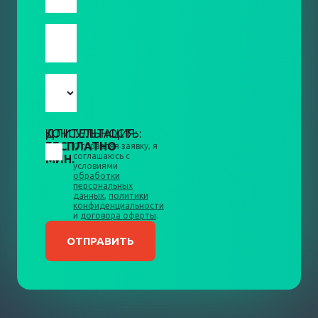
КОНСУЛЬТАЦИЯ:
ДЛИТЕЛЬНОСТЬ:
БЕСПЛАТНО
10
Отправляя заявку, я
соглашаюсь с
МИН.
условиями
обработки
персональных
данных
,
политики
конфиденциальности
и
договора оферты
.
ОТПРАВИТЬ