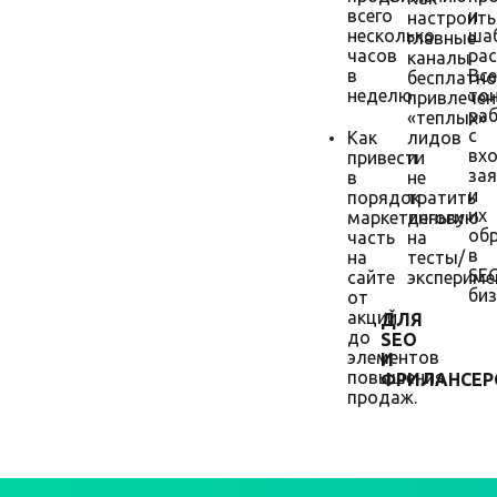
всего
и
настроить
несколько
ша
главные
часов
рас
каналы
в
Все
бесплатно
неделю.
то
привлечен
ра
«теплых»
с
Как
лидов
вх
привести
и
за
в
не
и
порядок
тратить
их
маркетинговую
деньги
об
часть
на
в
на
тесты/
SE
сайте
экспериме
биз
от
акций
ДЛЯ
до
SEO
элементов
И
повышения
ФРИЛАНСЕР
продаж.