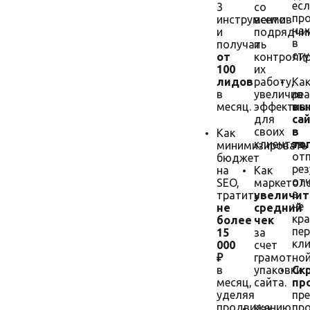
есл
3
со
пр
инструментов
всеми
на
и
подрядчи
в
получать
и
сту
от
контроли
100
их
лидов
работу,
Ка
в
увеличив
ре
месяц.
эффектив
вы
для
са
своих
в
Как
клиентов.
то
минимизировать
от
бюджет
ре
на
Как
отч
SEO,
маркетол
а
тратить
увеличит
не
не
средний
кра
более
чек
пе
15
за
кли
000
счет
₽
грамотно
в
упаковки
Ск
месяц,
сайта.
пр
уделяя
пр
продвижению
пр
Как