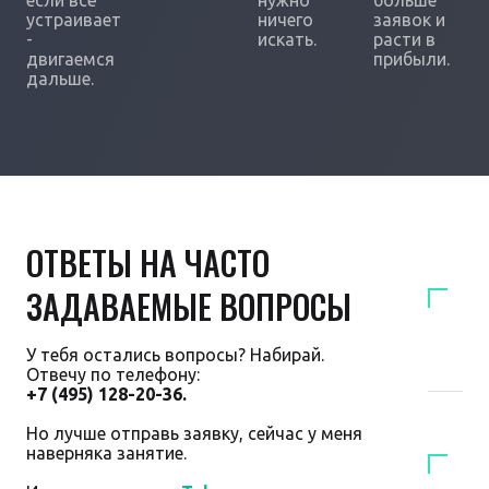
если всё
нужно
больше
устраивает
ничего
заявок и
-
искать.
расти в
двигаемся
прибыли.
дальше.
ОТВЕТЫ НА ЧАСТО
ЗАДАВАЕМЫЕ ВОПРОСЫ
У тебя остались вопросы? Набирай.
Отвечу по телефону:
+7 (495) 128-20-36.
Но лучше отправь заявку, сейчас у меня
наверняка занятие.