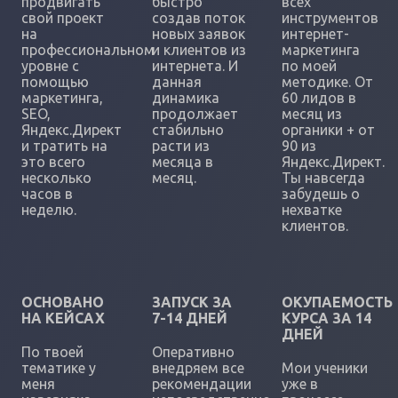
продвигать
быстро
всех
свой проект
создав поток
инструментов
на
новых заявок
интернет-
профессиональном
и клиентов из
маркетинга
уровне с
интернета. И
по моей
помощью
данная
методике. От
маркетинга,
динамика
60 лидов в
SEO,
продолжает
месяц из
Яндекс.Директ
стабильно
органики + от
и тратить на
расти из
90 из
это всего
месяца в
Яндекс.Директ.
несколько
месяц.
Ты навсегда
часов в
забудешь о
неделю.
нехватке
клиентов.
ОСНОВАНО
ЗАПУСК ЗА
ОКУПАЕМОСТЬ
НА КЕЙСАХ
7-14 ДНЕЙ
КУРСА ЗА 14
ДНЕЙ
По твоей
Оперативно
тематике у
внедряем все
Мои ученики
меня
рекомендации
уже в