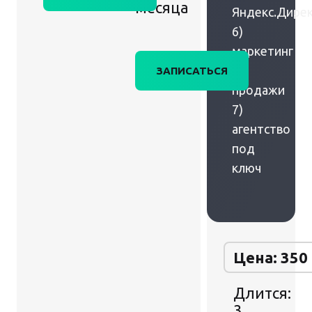
месяца
Яндекс.Дире
6)
маркетинг
+
ЗАПИСАТЬСЯ
продажи
7)
агентство
под
ключ
Цена: 350
Длится:
3