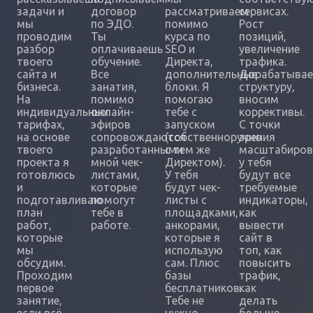
задачи и
договор
рассматриваем
сервисах.
мы
по ЭДО.
помимо
Рост
проводим
Ты
курса по
позиций,
разбор
оплачиваешь
SEO и
увеличение
твоего
обучение.
Директа,
трафика.
сайта и
Все
дополнительные
Дорабатыва
бизнеса.
занатия,
блоки. Я
структуру,
На
помимо
помогаю
вносим
индивидуальных
онлайн-
тебе с
коррективы.
тарифах,
эфиров
запуском
С точки
на основе
сопровождаются
(собственноручно
зрения
твоего
разработанными
с тем же
масштабиров
проекта я
мной чек-
Директом).
у тебя
готовлюсь
листами,
У тебя
будут все
и
которые
будут чек-
требуемые
подготавливаю
помогут
листы с
индикаторы,
план
тебе в
площадками,
как
работ,
работе.
анкорами,
вывести
которые
которые я
сайт в
мы
использую
топ, как
обсудим.
сам. Плюс
повысить
Проходим
базы
трафик,
первое
бесплатников.
как
занятие,
Тебе не
делать