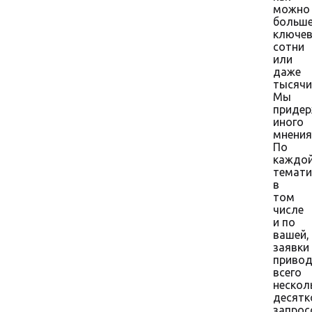
можно
больш
ключев
сотни
или
даже
тысячи
Мы
приде
иного
мнения
По
каждо
темати
в
том
числе
и по
вашей,
заявки
приво
всего
нескол
десятк
запрос