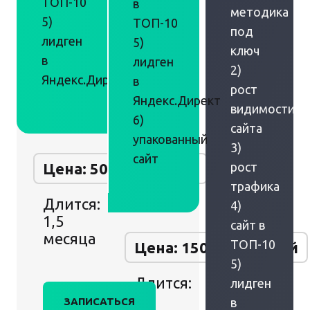
ТОП-10
в
методика
5)
ТОП-10
под
лидген
5)
ключ
в
лидген
2)
Яндекс.Директ
в
рост
Яндекс.Директ
видимости
6)
сайта
упакованный
3)
сайт
Цена: 50 000 рублей
рост
трафика
Длится:
4)
1,5
сайт в
месяца
ТОП-10
Цена: 150 000 рублей
5)
Длится:
лидген
2
ЗАПИСАТЬСЯ
в