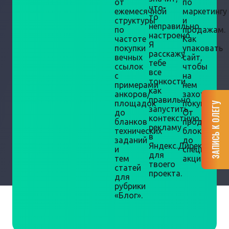
от
по
что-
ежемесячной
маркетингу
то
структуры
и
неправильно
по
продажам.
настроено.
частоте
Как
Я
покупки
упаковать
расскажу
вечных
сайт,
тебе
ссылок
чтобы
все
с
на
тонкости,
примерами
нем
как
анкоров/
захотели
правильно
площадок
покупать.
ЗАПИСЬ К ОЛЕГУ
запустить
до
От
контекстную
бланков
продающи
рекламу
технических
блоков
в
заданий
до
Яндекс.Директ
и
специальн
для
тем
акций.
твоего
статей
проекта.
для
рубрики
«Блог».