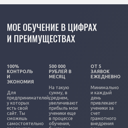
МОЕ ОБУЧЕНИЕ В ЦИФРАХ
И ПРЕИМУЩЕСТВАХ
100%
500 000
ОТ 5
КОНТРОЛЬ
РУБЛЕЙ В
ЗАЯВОК
И
МЕСЯЦ
ЕЖЕДНЕВНО
ЭКОНОМИЯ
На такую
Минимально
Для
сумму, в
и каждый
предпринимателей,
среднем,
день
у которых
увеличивают
привлекают
есть свой
прибыль мои
ученики за
сайт. Ты
ученики еще
счет
сможешь
в процессе
грамотного
самостоятельно
обучения,
внедрения