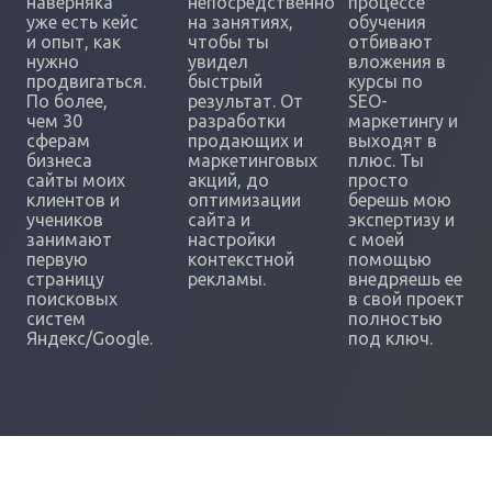
наверняка
непосредственно
процессе
уже есть кейс
на занятиях,
обучения
и опыт, как
чтобы ты
отбивают
нужно
увидел
вложения в
продвигаться.
быстрый
курсы по
По более,
результат. От
SEO-
чем 30
разработки
маркетингу и
сферам
продающих и
выходят в
бизнеса
маркетинговых
плюс. Ты
сайты моих
акций, до
просто
клиентов и
оптимизации
берешь мою
учеников
сайта и
экспертизу и
занимают
настройки
с моей
первую
контекстной
помощью
страницу
рекламы.
внедряешь ее
поисковых
в свой проект
систем
полностью
Яндекс/Google.
под ключ.