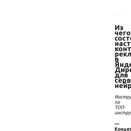
Из
чего
сост
нас
кон
рек
в
Янд
Дир
для
серв
ней
Инстру
по
ТОП-
инстр
—
Конце