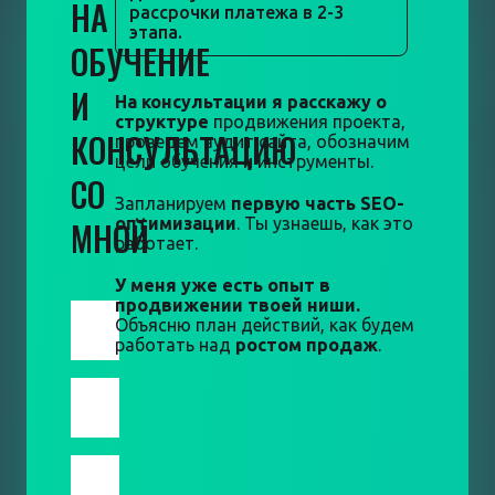
НА
рассрочки платежа в 2-3
этапа.
ОБУЧЕНИЕ
И
На консультации я расскажу о
структуре
продвижения проекта,
КОНСУЛЬТАЦИЮ
проведем аудит сайта, обозначим
цели обучения и инструменты.
СО
Запланируем
первую часть SEO-
МНОЙ
оптимизации
. Ты узнаешь, как это
работает.
У меня уже есть опыт в
продвижении твоей ниши.
Объясню план действий, как будем
работать над
ростом продаж
.