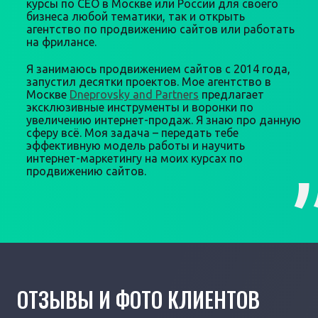
курсы по СЕО в Москве или России для своего
бизнеса любой тематики, так и открыть
агентство по продвижению сайтов или работать
на фрилансе.
Я занимаюсь продвижением сайтов с 2014 года,
запустил десятки проектов. Мое агентство в
Москве
Dneprovsky and Partners
предлагает
эксклюзивные инструменты и воронки по
увеличению интернет-продаж. Я знаю про данную
сферу всё. Моя задача – передать тебе
эффективную модель работы и научить
интернет-маркетингу на моих курсах по
продвижению сайтов.
ОТЗЫВЫ И ФОТО КЛИЕНТОВ