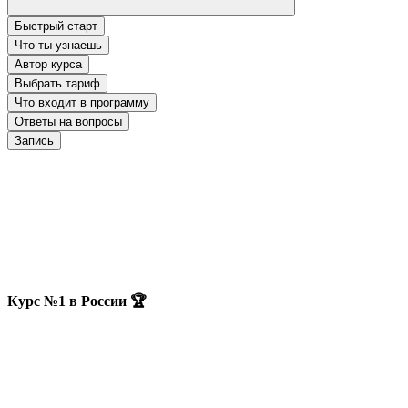
Быстрый старт
Что ты узнаешь
Автор курса
Выбрать тариф
Что входит в программу
Ответы на вопросы
Запись
Курс №1 в России 🏆